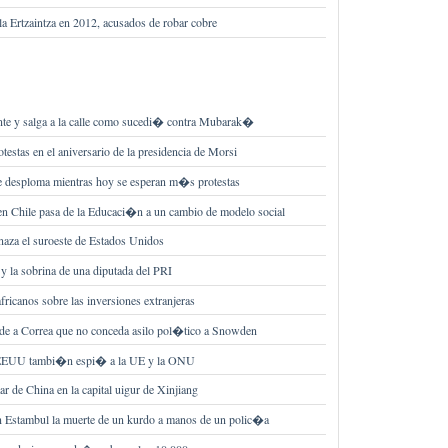
la Ertzaintza en 2012, acusados de robar cobre
nte y salga a la calle como sucedi� contra Mubarak�
stas en el aniversario de la presidencia de Morsi
e desploma mientras hoy se esperan m�s protestas
 en Chile pasa de la Educaci�n a un cambio de modelo social
naza el suroeste de Estados Unidos
y la sobrina de una diputada del PRI
fricanos sobre las inversiones extranjeras
de a Correa que no conceda asilo pol�tico a Snowden
EEUU tambi�n espi� a la UE y la ONU
r de China en la capital uigur de Xinjiang
n Estambul la muerte de un kurdo a manos de un polic�a