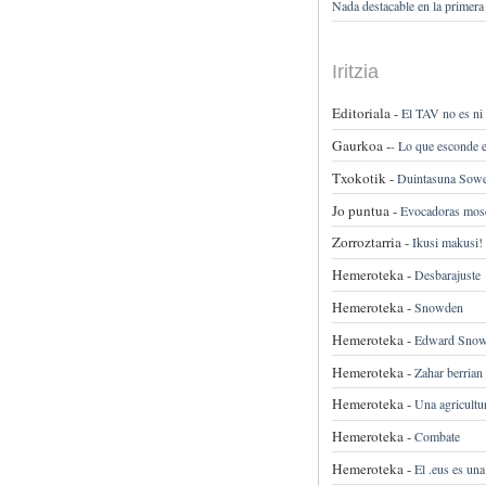
Nada destacable en la primera
Iritzia
Editoriala -
El TAV no es ni v
Gaurkoa -
-
Lo que esconde 
Txokotik -
Duintasuna Sow
Jo puntua -
Evocadoras mos
Zorroztarria -
Ikusi makusi!
Hemeroteka -
Desbarajuste
Hemeroteka -
Snowden
Hemeroteka -
Edward Snowd
Hemeroteka -
Zahar berrian
Hemeroteka -
Una agricultu
Hemeroteka -
Combate
Hemeroteka -
El .eus es una