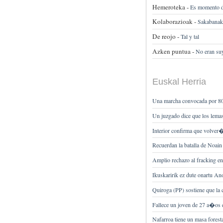
Hemeroteka -
Es momento de
Kolaborazioak -
Sakabanake
De reojo -
Tal y tal
Azken puntua -
No eran su
Euskal Herria
Una marcha convocada por 80
Un juzgado dice que los lema
Interior confirma que volver�
Recuerdan la batalla de Noain
Amplio rechazo al fracking e
Ikuskaririk ez dute onartu Ano
Quiroga (PP) sostiene que la 
Fallece un joven de 27 a�os 
Nafarroa tiene un masa forest