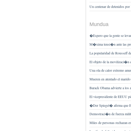
Un centenar de detenidos por 
Mundua
�Espero que la gente se leva
M�xima tensi�n ante las prote
La popularidad de Rousseff d
El objeto de la movilizaci�n
Una ola de calor extremo ame
Mueren en atentado el marido 
Barack Obama advierte a los a
El vicepresidente de EEUU pi
�Der Spiegel� afirma que 
Demostraci�n de fuerza milita
Miles de personas rechazan e