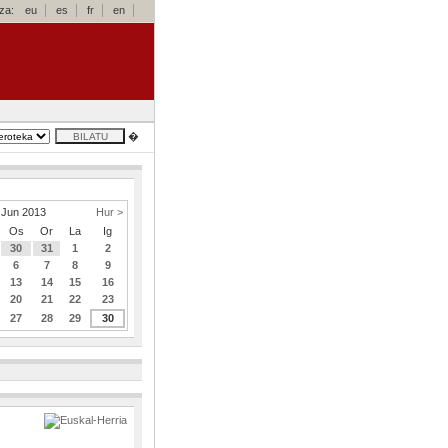
za:
eu
es
fr
en
�
Jun 2013
Hur >
Os
Or
La
Ig
30
31
1
2
6
7
8
9
13
14
15
16
20
21
22
23
27
28
29
30