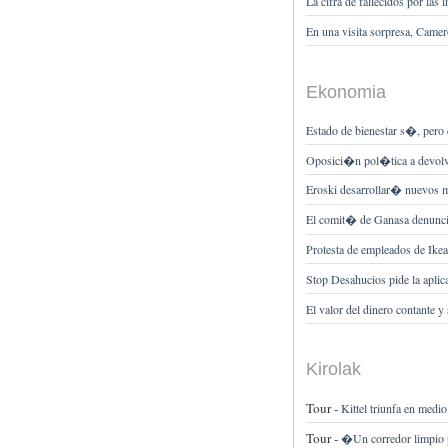
La cifra de fallecidos por la
En una visita sorpresa, Came
Ekonomia
Estado de bienestar s�, pero 
Oposici�n pol�tica a devolve
Eroski desarrollar� nuevos mo
El comit� de Ganasa denuncia 
Protesta de empleados de Ikea
Stop Desahucios pide la aplic
El valor del dinero contante y
Kirolak
Tour -
Kittel triunfa en medio
Tour -
�Un corredor limpio