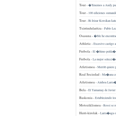
Tour -
�Tenemos a Andy para
Tour -
100 ediciones sumando
Tour -
Bi Irizar Korsikan kat
Txirrindularitza -
Pablo Lec
Osasuna -
�Me he encontrad
Athletic -
Excesivo castigo 
Futbola -
El �ltimo pelda�o
Futbola -
La mejor selecci�n 
Atletismoa -
Merritt quiere
Real Sociedad -
Ma�ana com
Atletismoa -
Ainhoa Larra�
Bela -
El Yamamay de Javier
Baskonia -
Estableciendo lo
Motoziklismoa -
Rossi se 
Herri-kirolak -
Larra�aga o