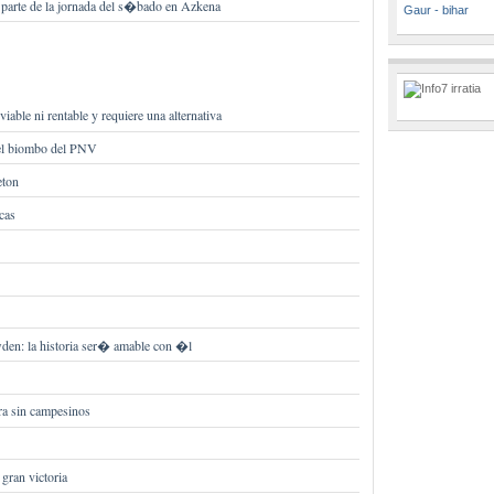
 parte de la jornada del s�bado en Azkena
Gaur - bihar
iable ni rentable y requiere una alternativa
el biombo del PNV
eton
cas
en: la historia ser� amable con �l
ra sin campesinos
 gran victoria