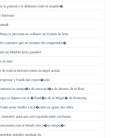
 la general y le debemos todo el respeto�
 historias
eaturik
huga se presenta en solitario en la meta de Irun
o contratos que no termino de comprender�
ante un Madrid justo ganador
 al cielo
de toda la historia contra la mejor actual
 progresar y Farah dar espect�culo
ienza la campa�a de renovaci�n de abonos de la Real
aga se impuso en el �Triatl�n de la Mujer� de Donostia
 Gallo pone rumbo a la d�cima en aguas del Abra
s cimientos para que esta segunda parte sea buena
reencuentra con el triunfo dos a�os despu�s
nenekin aritzeko moduan da