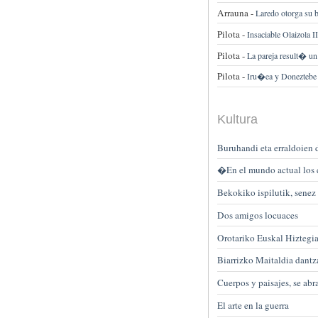
Arrauna -
Laredo otorga su 
Pilota -
Insaciable Olaizola II
Pilota -
La pareja result� un
Pilota -
Iru�ea y Doneztebe s
Kultura
Buruhandi eta erraldoien 
�En el mundo actual los 
Bekokiko ispilutik, senez
Dos amigos locuaces
Orotariko Euskal Hiztegiar
Biarrizko Maitaldia dantza
Cuerpos y paisajes, se ab
El arte en la guerra