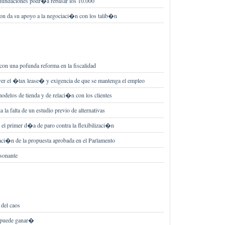
s inundaciones podr�a rebasar los 10.000
ron da su apoyo a la negociaci�n con los talib�n
con una pofunda reforma en la fiscalidad
r el �tax lease� y exigencia de que se mantenga el empleo
delos de tienda y de relaci�n con los clientes
la falta de un estudio previo de alternativas
 el primer d�a de paro contra la flexibilizaci�n
aci�n de la propuesta aprobada en el Parlamento
 sonante
 del caos
 puede ganar�