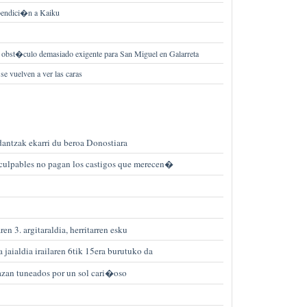
bendici�n a Kaiku
 obst�culo demasiado exigente para San Miguel en Galarreta
e vuelven a ver las caras
dantzak ekarri du beroa Donostiara
culpables no pagan los castigos que merecen�
en 3. argitaraldia, herritarren esku
 jaialdia irailaren 6tik 15era burutuko da
razan tuneados por un sol cari�oso