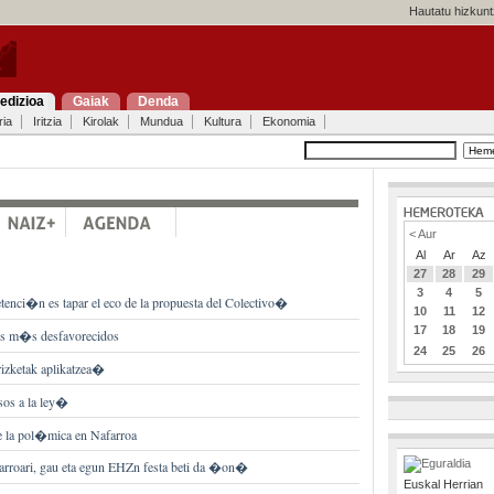
Hautatu hizkunt
edizioa
Gaiak
Denda
ria
Iritzia
Kirolak
Mundua
Kultura
Ekonomia
< Aur
Al
Ar
Az
27
28
29
3
4
5
tenci�n es tapar el eco de la propuesta del Colectivo�
10
11
12
17
18
19
res m�s desfavorecidos
24
25
26
izketak aplikatzea�
os a la ley�
 la pol�mica en Nafarroa
Garroari, gau eta egun EHZn festa beti da �on�
Euskal Herrian