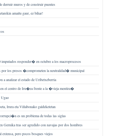
 derruir muros y de construir puentes
tarekin amaitu gaur, ez bihar!
yos
 imputados responder� en octubre a los macroprocesos
s por los presos �comprometen la neutralidad� municipal
n a analizar el estado de Uribetxeberria
 en el centro de Iru�ea frente a la �vieja mentira�
n Ugao
eta, Irura eta Villabonako galdeketetan
corrupci�n es un problema de todas las siglas
en Gernika tras ser agredido con navajas por dos hombres
al extensa, pero pocos bosques viejos