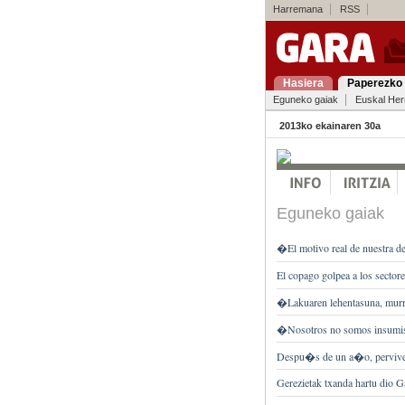
Harremana
RSS
Hasiera
Paperezko 
Eguneko gaiak
Euskal Her
2013ko ekainaren 30a
Eguneko gaiak
�El motivo real de nuestra de
El copago golpea a los secto
�Lakuaren lehentasuna, murr
�Nosotros no somos insumis
Despu�s de un a�o, pervive
Gerezietak txanda hartu dio 