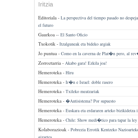
Iritzia
Editoriala -
La perspectiva del tiempo pasado no despeja
el futuro
Gaurkoa -
-
El Santo Oficio
Txokotik -
Itzalguneak eta bideko argiak
Jo puntua -
Como en la caverna de Plat�n pero, al re
Zorroztarria -
Akabo gara! Ezkila joa!
Hemeroteka -
Hiru
Hemeroteka -
Ir�n e Israel: doble rasero
Hemeroteka -
Txileko meatzariak
Hemeroteka -
�Antisistema? Por supuesto
Hemeroteka -
Euskara eta erdararen arteko bizikidetza 
Hemeroteka -
Chile: Show medi�tico para tapar la ley a
Kolaborazioak -
Pobrezia Errotik Kentzeko Nazioartek
gizartea