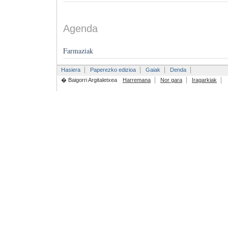
Agenda
Farmaziak
Hasiera
Paperezko edizioa
Gaiak
Denda
� Baigorri Argitaletxea
Harremana
Nor gara
Iragarkiak