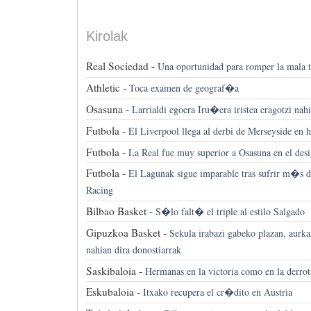
Kirolak
Real Sociedad -
Una oportunidad para romper la mala t
Athletic -
Toca examen de geograf�a
Osasuna -
Larrialdi egoera Iru�era iristea eragotzi nahi
Futbola -
El Liverpool llega al derbi de Merseyside en h
Futbola -
La Real fue muy superior a Osasuna en el desi
Futbola -
El Lagunak sigue imparable tras sufrir m�s de
Racing
Bilbao Basket -
S�lo falt� el triple al estilo Salgado
Gipuzkoa Basket -
Sekula irabazi gabeko plazan, aurka
nahian dira donostiarrak
Saskibaloia -
Hermanas en la victoria como en la derrot
Eskubaloia -
Itxako recupera el cr�dito en Austria