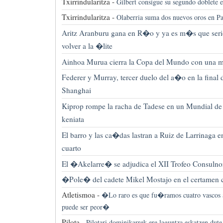
Txirrindularitza -
Gilbert consigue su segundo doblete 
Txirrindularitza -
Olaberria suma dos nuevos oros en P
Aritz Aranburu gana en R�o y ya es m�s que seri
volver a la �lite
Ainhoa Murua cierra la Copa del Mundo con una m
Federer y Murray, tercer duelo del a�o en la final 
Shanghai
Kiprop rompe la racha de Tadese en un Mundial 
keniata
El barro y las ca�das lastran a Ruiz de Larrinaga e
cuarto
El �Akelarre� se adjudica el XII Trofeo Consulno
�Pole� del cadete Mikel Mostajo en el certamen 
Atletismoa -
�Lo raro es que fu�ramos cuatro vascos a
puede ser peor�
Pilota -
Pilotari dominikarrek ere laguntza eskatzen dute