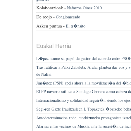
Kolaborazioak -
Nafarroa Oinez 2010
De reojo -
Conglomerado
Azken puntua -
El tr�nsito
Euskal Herria
L�pez asume su papel de gestor del acuerdo entre PS
Tras ratificar a Patxi Zabaleta, Aralar plantea dar voz y 
de NaBai
Jim�nez (PSN) apela ahora a la movilizaci�n del �bl
El PP navarro ratifica a Santiago Cervera como cabeza de 
Internacionalismo y solidaridad seguir�n siendo los ejes
Segi-ren Gazte Iraultzaileen I. Topaketek �batzeko beh
Autodeterminazioa xede, etorkizuneko protagonista izatek
Alarma entre vecinos de Muskiz ante la sucesi�n de inci