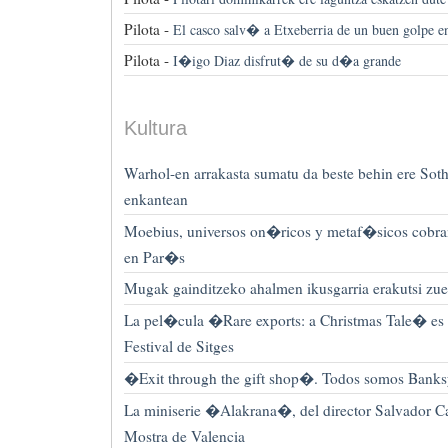
Pilota -
El casco salv� a Etxeberria de un buen golpe e
Pilota -
I�igo Diaz disfrut� de su d�a grande
Kultura
Warhol-en arrakasta sumatu da beste behin ere Sot
enkantean
Moebius, universos on�ricos y metaf�sicos cobran
en Par�s
Mugak gainditzeko ahalmen ikusgarria erakutsi zu
La pel�cula �Rare exports: a Christmas Tale� es 
Festival de Sitges
�Exit through the gift shop�. Todos somos Bank
La miniserie �Alakrana�, del director Salvador Cal
Mostra de Valencia