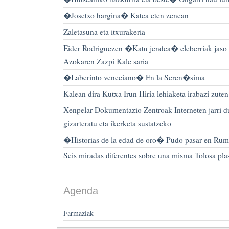
�Josetxo hargina� Katea eten zenean
Zaletasuna eta itxurakeria
Eider Rodriguezen �Katu jendea� eleberriak jaso
Azokaren Zazpi Kale saria
�Laberinto veneciano� En la Seren�sima
Kalean dira Kutxa Irun Hiria lehiaketa irabazi zuten
Xenpelar Dokumentazio Zentroak Interneten jarri d
gizarteratu eta ikerketa sustatzeko
�Historias de la edad de oro� Pudo pasar en R
Seis miradas diferentes sobre una misma Tolosa pla
Agenda
Farmaziak