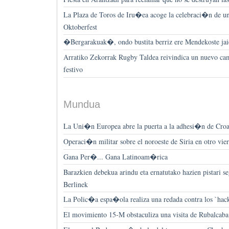
La Plaza de Toros de Iru�ea acoge la celebraci�n de un
Oktoberfest
�Bergarakuak�, ondo bustita berriz ere Mendekoste jai
Arratiko Zekorrak Rugby Taldea reivindica un nuevo ca
festivo
Mundua
La Uni�n Europea abre la puerta a la adhesi�n de Croac
Operaci�n militar sobre el noroeste de Siria en otro vie
Gana Per�... Gana Latinoam�rica
Barazkien debekua arindu eta ernatutako hazien pistari se
Berlinek
La Polic�a espa�ola realiza una redada contra los `ha
El movimiento 15-M obstaculiza una visita de Rubalcab