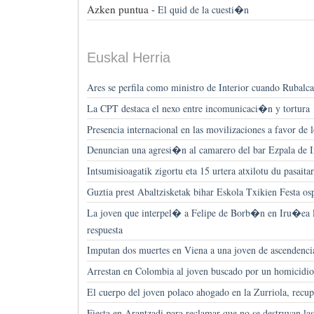
Azken puntua -
El quid de la cuesti�n
Euskal Herria
Ares se perfila como ministro de Interior cuando Rubalca
La CPT destaca el nexo entre incomunicaci�n y tortura
Presencia internacional en las movilizaciones a favor de 
Denuncian una agresi�n al camarero del bar Ezpala de
Intsumisioagatik zigortu eta 15 urtera atxilotu du pasaita
Guztia prest Abaltzisketak bihar Eskola Txikien Festa os
La joven que interpel� a Felipe de Borb�n en Iru�ea l
respuesta
Imputan dos muertes en Viena a una joven de ascendenci
Arrestan en Colombia al joven buscado por un homicidio
El cuerpo del joven polaco ahogado en la Zurriola, recu
Fiesta en Arantzadi para reclamar que no se destruyan las