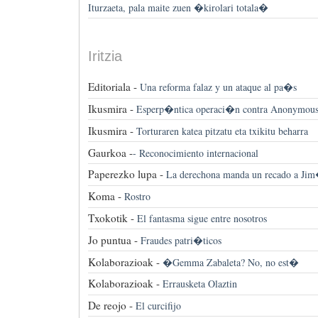
Iturzaeta, pala maite zuen �kirolari totala�
Iritzia
Editoriala -
Una reforma falaz y un ataque al pa�s
Ikusmira -
Esperp�ntica operaci�n contra Anonymou
Ikusmira -
Torturaren katea pitzatu eta txikitu beharra
Gaurkoa -
-
Reconocimiento internacional
Paperezko lupa -
La derechona manda un recado a Ji
Koma -
Rostro
Txokotik -
El fantasma sigue entre nosotros
Jo puntua -
Fraudes patri�ticos
Kolaborazioak -
�Gemma Zabaleta? No, no est�
Kolaborazioak -
Errausketa Olaztin
De reojo -
El curcifijo