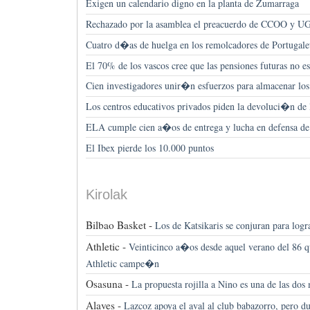
Exigen un calendario digno en la planta de Zumarraga
Rechazado por la asamblea el preacuerdo de CCOO y U
Cuatro d�as de huelga en los remolcadores de Portugale
El 70% de los vascos cree que las pensiones futuras no e
Cien investigadores unir�n esfuerzos para almacenar lo
Los centros educativos privados piden la devoluci�n de
ELA cumple cien a�os de entrega y lucha en defensa de 
El Ibex pierde los 10.000 puntos
Kirolak
Bilbao Basket -
Los de Katsikaris se conjuran para logr
Athletic -
Veinticinco a�os desde aquel verano del 86
Athletic campe�n
Osasuna -
La propuesta rojilla a Nino es una de las dos
Alaves -
Lazcoz apoya el aval al club babazorro, pero du