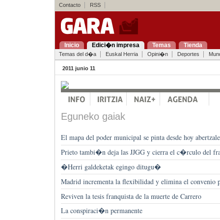
Contacto
RSS
Inicio
Edici�n impresa
Temas
Tienda
Temas del d�a
Euskal Herria
Opini�n
Deportes
Mun
2011 junio 11
Eguneko gaiak
El mapa del poder municipal se pinta desde hoy abertzale
Prieto tambi�n deja las JJGG y cierra el c�rculo del fr
�Herri galdeketak egingo ditugu�
Madrid incrementa la flexibilidad y elimina el convenio 
Reviven la tesis franquista de la muerte de Carrero
La conspiraci�n permanente