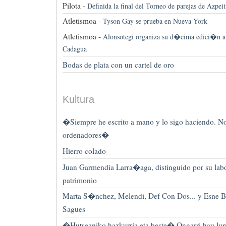
Pilota -
Definida la final del Torneo de parejas de Azpeit
Atletismoa -
Tyson Gay se prueba en Nueva York
Atletismoa -
Alonsotegi organiza su d�cima edici�n a 
Cadagua
Bodas de plata con un cartel de oro
Kultura
�Siempre he escrito a mano y lo sigo haciendo. N
ordenadores�
Hierro colado
Juan Garmendia Larra�aga, distinguido por su labo
patrimonio
Marta S�nchez, Melendi, Def Con Dos... y Esne B
Sagues
�Hutseaniko hazkurria eta beste� Ongarri hau lurr