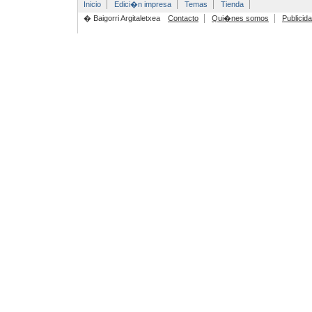
Inicio
Edici�n impresa
Temas
Tienda
� Baigorri Argitaletxea
Contacto
Qui�nes somos
Publicid