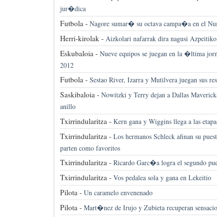
jur�dica
Futbola -
Nagore sumar� su octava campa�a en el Nu
Herri-kirolak -
Aizkolari nafarrak dira nagusi Azpeitiko
Eskubaloia -
Nueve equipos se juegan en la �ltima jorn
2012
Futbola -
Sestao River, Izarra y Mutilvera juegan sus re
Saskibaloia -
Nowitzki y Terry dejan a Dallas Maverick
anillo
Txirrindularitza -
Kern gana y Wiggins llega a las etapa
Txirrindularitza -
Los hermanos Schleck afinan su puest
parten como favoritos
Txirrindularitza -
Ricardo Garc�a logra el segundo pues
Txirrindularitza -
Vos pedalea sola y gana en Lekeitio
Pilota -
Un caramelo envenenado
Pilota -
Mart�nez de Irujo y Zubieta recuperan sensaci