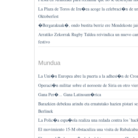
La Plaza de Toros de Iru�ea acoge la celebraci�n de un
Oktoberfest
�Bergarakuak�, ondo bustita berriz ere Mendekoste jai
Arratiko Zekorrak Rugby Taldea reivindica un nuevo ca
festivo
Mundua
La Uni�n Europea abre la puerta a la adhesi�n de Croac
Operaci�n militar sobre el noroeste de Siria en otro vie
Gana Per�... Gana Latinoam�rica
Barazkien debekua arindu eta ernatutako hazien pistari se
Berlinek
La Polic�a espa�ola realiza una redada contra los `ha
El movimiento 15-M obstaculiza una visita de Rubalcab