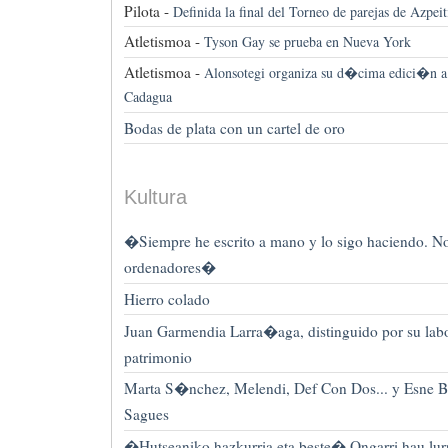
Pilota -
Definida la final del Torneo de parejas de Azpeit
Atletismoa -
Tyson Gay se prueba en Nueva York
Atletismoa -
Alonsotegi organiza su d�cima edici�n a 
Cadagua
Bodas de plata con un cartel de oro
Kultura
�Siempre he escrito a mano y lo sigo haciendo. N
ordenadores�
Hierro colado
Juan Garmendia Larra�aga, distinguido por su labo
patrimonio
Marta S�nchez, Melendi, Def Con Dos... y Esne B
Sagues
�Hutseaniko hazkurria eta beste� Ongarri hau lurr