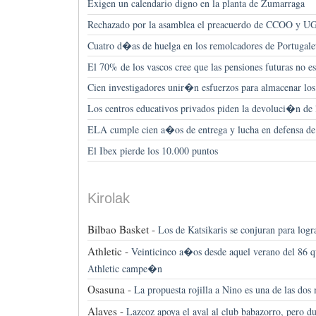
Exigen un calendario digno en la planta de Zumarraga
Rechazado por la asamblea el preacuerdo de CCOO y U
Cuatro d�as de huelga en los remolcadores de Portugale
El 70% de los vascos cree que las pensiones futuras no e
Cien investigadores unir�n esfuerzos para almacenar lo
Los centros educativos privados piden la devoluci�n de
ELA cumple cien a�os de entrega y lucha en defensa de 
El Ibex pierde los 10.000 puntos
Kirolak
Bilbao Basket -
Los de Katsikaris se conjuran para logr
Athletic -
Veinticinco a�os desde aquel verano del 86
Athletic campe�n
Osasuna -
La propuesta rojilla a Nino es una de las dos
Alaves -
Lazcoz apoya el aval al club babazorro, pero du