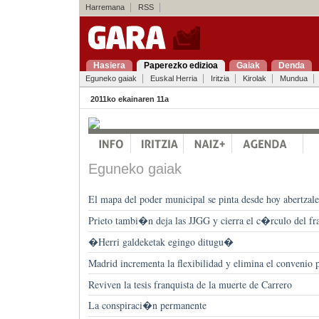
Harremana
RSS
Hasiera
Paperezko edizioa
Gaiak
Denda
Eguneko gaiak
Euskal Herria
Iritzia
Kirolak
Mundua
2011ko ekainaren 11a
Eguneko gaiak
El mapa del poder municipal se pinta desde hoy abertzale
Prieto tambi�n deja las JJGG y cierra el c�rculo del fr
�Herri galdeketak egingo ditugu�
Madrid incrementa la flexibilidad y elimina el convenio 
Reviven la tesis franquista de la muerte de Carrero
La conspiraci�n permanente