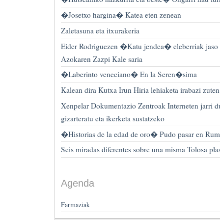
�Josetxo hargina� Katea eten zenean
Zaletasuna eta itxurakeria
Eider Rodriguezen �Katu jendea� eleberriak jaso
Azokaren Zazpi Kale saria
�Laberinto veneciano� En la Seren�sima
Kalean dira Kutxa Irun Hiria lehiaketa irabazi zuten
Xenpelar Dokumentazio Zentroak Interneten jarri d
gizarteratu eta ikerketa sustatzeko
�Historias de la edad de oro� Pudo pasar en R
Seis miradas diferentes sobre una misma Tolosa pla
Agenda
Farmaziak