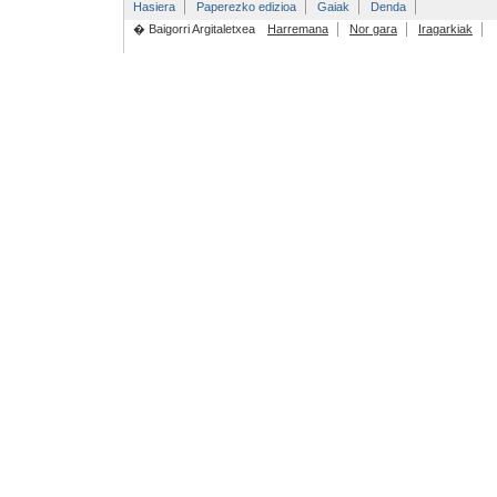
Hasiera
Paperezko edizioa
Gaiak
Denda
� Baigorri Argitaletxea
Harremana
Nor gara
Iragarkiak