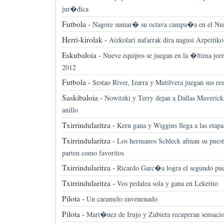
jur�dica
Futbola -
Nagore sumar� su octava campa�a en el Nu
Herri-kirolak -
Aizkolari nafarrak dira nagusi Azpeitiko
Eskubaloia -
Nueve equipos se juegan en la �ltima jorn
2012
Futbola -
Sestao River, Izarra y Mutilvera juegan sus re
Saskibaloia -
Nowitzki y Terry dejan a Dallas Maverick
anillo
Txirrindularitza -
Kern gana y Wiggins llega a las etapa
Txirrindularitza -
Los hermanos Schleck afinan su puest
parten como favoritos
Txirrindularitza -
Ricardo Garc�a logra el segundo pues
Txirrindularitza -
Vos pedalea sola y gana en Lekeitio
Pilota -
Un caramelo envenenado
Pilota -
Mart�nez de Irujo y Zubieta recuperan sensaci