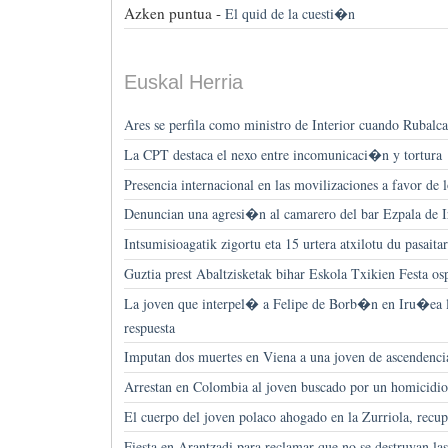
Azken puntua -
El quid de la cuesti�n
Euskal Herria
Ares se perfila como ministro de Interior cuando Rubalca
La CPT destaca el nexo entre incomunicaci�n y tortura
Presencia internacional en las movilizaciones a favor de 
Denuncian una agresi�n al camarero del bar Ezpala de
Intsumisioagatik zigortu eta 15 urtera atxilotu du pasaita
Guztia prest Abaltzisketak bihar Eskola Txikien Festa os
La joven que interpel� a Felipe de Borb�n en Iru�ea l
respuesta
Imputan dos muertes en Viena a una joven de ascendenci
Arrestan en Colombia al joven buscado por un homicidio
El cuerpo del joven polaco ahogado en la Zurriola, recu
Fiesta en Arantzadi para reclamar que no se destruyan las