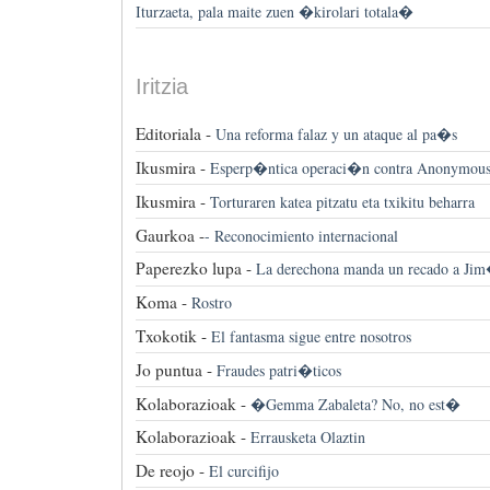
Iturzaeta, pala maite zuen �kirolari totala�
Iritzia
Editoriala -
Una reforma falaz y un ataque al pa�s
Ikusmira -
Esperp�ntica operaci�n contra Anonymou
Ikusmira -
Torturaren katea pitzatu eta txikitu beharra
Gaurkoa -
-
Reconocimiento internacional
Paperezko lupa -
La derechona manda un recado a Ji
Koma -
Rostro
Txokotik -
El fantasma sigue entre nosotros
Jo puntua -
Fraudes patri�ticos
Kolaborazioak -
�Gemma Zabaleta? No, no est�
Kolaborazioak -
Errausketa Olaztin
De reojo -
El curcifijo