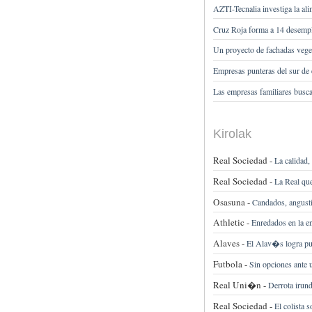
AZTI-Tecnalia investiga la a
Cruz Roja forma a 14 desempl
Un proyecto de fachadas veg
Empresas punteras del sur de 
Las empresas familiares busca
Kirolak
Real Sociedad -
La calidad,
Real Sociedad -
La Real qu
Osasuna -
Candados, angust
Athletic -
Enredados en la e
Alaves -
El Alav�s logra pu
Futbola -
Sin opciones ante 
Real Uni�n -
Derrota irund
Real Sociedad -
El colista 