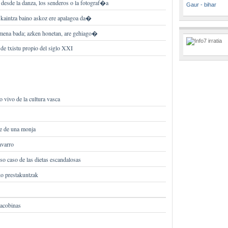
esde la danza, los senderos o la fotograf�a
Gaur - bihar
kaintza baino askoz ere apalagoa da�
timena bada; azken honetan, are gehiago�
 de txistu propio del siglo XXI
 vivo de la cultura vasca
de de una monja
avarro
oso caso de las dietas escandalosas
ko prestakuntzak
jacobinas