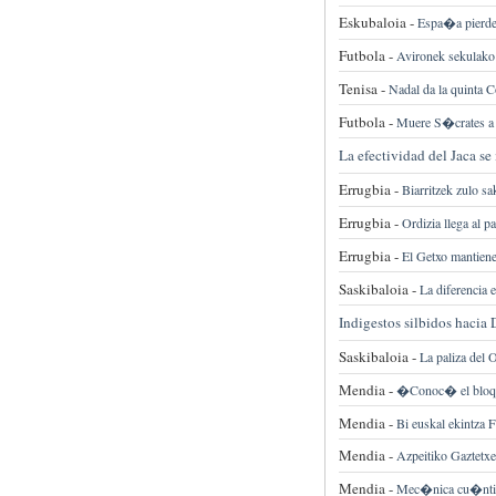
Eskubaloia -
Espa�a pierde 
Futbola -
Avironek sekulako 
Tenisa -
Nadal da la quinta C
Futbola -
Muere S�crates a 
La efectividad del Jaca se
Errugbia -
Biarritzek zulo s
Errugbia -
Ordizia llega al p
Errugbia -
El Getxo mantiene
Saskibaloia -
La diferencia e
Indigestos silbidos hacia
Saskibaloia -
La paliza de
Mendia -
�Conoc� el bloqu
Mendia -
Bi euskal ekintza 
Mendia -
Azpeitiko Gaztetxea
Mendia -
Mec�nica cu�nti