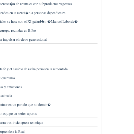
limentaci�n de animales con subproductos vegetales
eados en la atenci�n a personas dependientes
etales se hace con el XI galard�n �Manuel Laborde�
europa, reunidas en Bilbo
n impulsar el relevo generacional
 la fe y el cambio de racha permiten la remontada
e queremos
ias y emociones
nsaimada
ntuar en un partido que no domin�
un equipo en serios apuros
arra tras ir siempre a remolque
sorprende a la Real