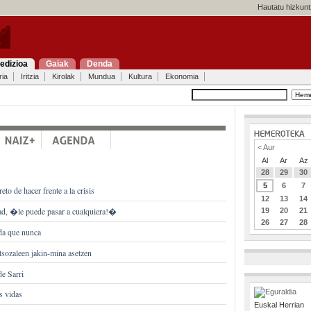
Hautatu hizkunt
edizioa
Gaiak
Denda
ria
Iritzia
Kirolak
Mundua
Kultura
Ekonomia
< Aur
Al
Ar
Az
28
29
30
5
6
7
to de hacer frente a la crisis
12
13
14
ad, �le puede pasar a cualquiera!�
19
20
21
26
27
28
da que nunca
sozaleen jakin-mina asetzen
de Sarri
s vidas
Euskal Herrian