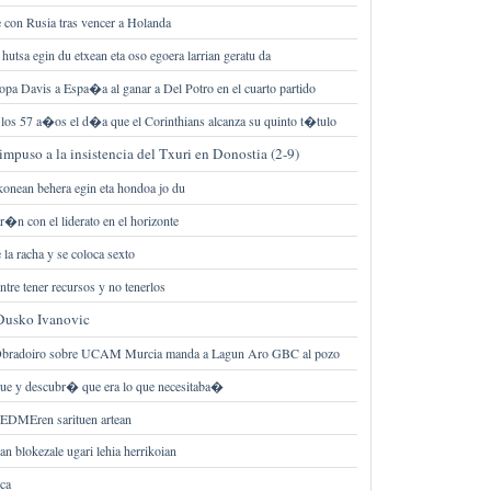
con Rusia tras vencer a Holanda
hutsa egin du etxean eta oso egoera larrian geratu da
opa Davis a Espa�a al ganar a Del Potro en el cuarto partido
los 57 a�os el d�a que el Corinthians alcanza su quinto t�tulo
 impuso a la insistencia del Txuri en Donostia (2-9)
akonean behera egin eta hondoa jo du
ar�n con el liderato en el horizonte
 la racha y se coloca sexto
ntre tener recursos y no tenerlos
 Dusko Ivanovic
l Obradoiro sobre UCAM Murcia manda a Lagun Aro GBC al pozo
e y descubr� que era lo que necesitaba�
FEDMEren sarituen artean
n blokezale ugari lehia herrikoian
ca