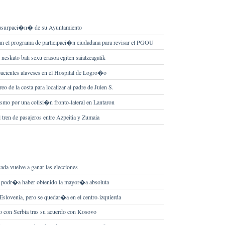
�usurpaci�n� de su Ayuntamiento
n el programa de participaci�n ciudadana para revisar el PGOU
 neskato bati sexu erasoa egiten saiatzeagatik
 pacientes alaveses en el Hospital de Logro�o
eo de la costa para localizar al padre de Julen S.
ismo por una colisi�n fronto-lateral en Lantaron
l tren de pasajeros entre Azpeitia y Zumaia
da vuelve a ganar las elecciones
a podr�a haber obtenido la mayor�a absoluta
Eslovenia, pero se quedar�a en el centro-izquierda
o con Serbia tras su acuerdo con Kosovo