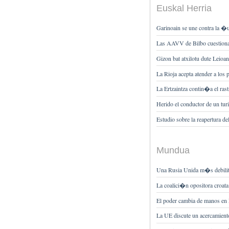
Euskal Herria
Garinoain se une contra la 
Las AAVV de Bilbo cuestiona
Gizon bat atxilotu dute Leioan
La Rioja acepta atender a los
La Ertzaintza contin�a el rastr
Herido el conductor de un tur
Estudio sobre la reapertura de
Mundua
Una Rusia Unida m�s debilita
La coalici�n opositora croat
El poder cambia de manos en 
La UE discute un acercamient