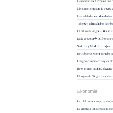
Desactivan en Alemania una d
Myanmar entreabre la puerta 
Los salafistas recortan dista
Teher�n afirma haber derrib
El futuro de Afganist�n se di
Libia asegurar� su frontera
Sarkozy y Merkel se re�nen 
El Gobierno Monti aprueba pla
Gbagbo comparece hoy en el T
El ex primer ministro declara
El aspirante Gingrich encabeza
Ekonomia
Gerotek,un nuevo proyecto pa
La empresa Ikusi recibe la me