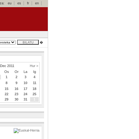
za:
eu
es
fr
en
�
Dec 2011
Hur >
Os
Or
La
Ig
1
2
3
4
8
9
10
11
15
16
17
18
22
23
24
25
29
30
31
1