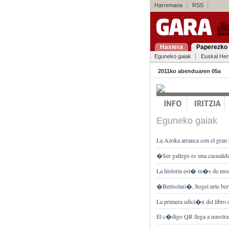
Harremana
RSS
Hasiera
Paperezko 
Eguneko gaiak
Euskal Her
2011ko abenduaren 05a
Eguneko gaiak
La Azoka arranca con el gran re
�Ser gallego es una casualid
La historia est� m�s de mo
�Bertsolari�, hogei urte bert
La primera edici�n del libro 
El c�digo QR llega a nuestra