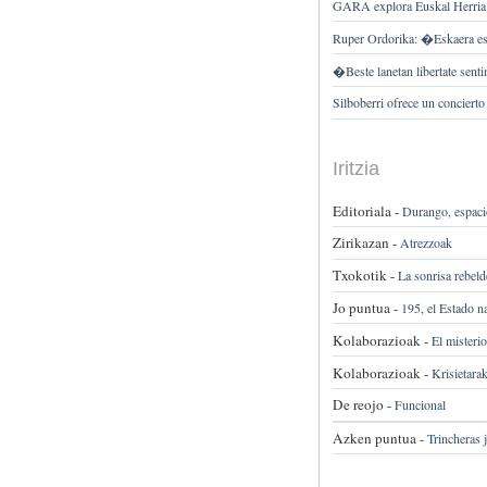
GARA explora Euskal Herria d
Ruper Ordorika: �Eskaera es
�Beste lanetan libertate sen
Silboberri ofrece un concierto
Iritzia
Editoriala -
Durango, espacio
Zirikazan -
Atrezzoak
Txokotik -
La sonrisa rebel
Jo puntua -
195, el Estado n
Kolaborazioak -
El misteri
Kolaborazioak -
Krisietara
De reojo -
Funcional
Azken puntua -
Trincheras 