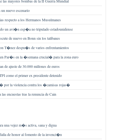
e las mayores bombas de la II Guerra Mundial
a un nuevo escenario
ncias respecto a los Hermanos Musulmanes
ado un avi�n esp�a no tripulado estadounidense
scute de nuevo en Bonn sin los talibanes
 con T�nez despu�s de varios enfrentamientos
en Par�s en la �semana crucial� para la zona euro
n de ajuste de 30.000 millones de euros
PI como el primer ex presidente detenido
r� por la violencia contra los �camisas rojas�
 las encuestas tras la renuncia de Cain
ra una vejez m�s activa, sana y digna
dalla de honor al fomento de la invenci�n