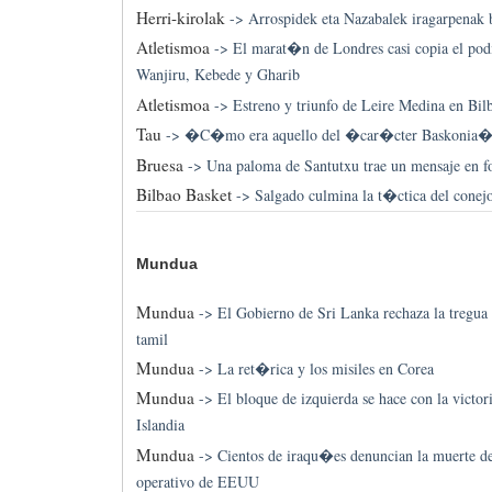
Herri-kirolak
->
Arrospidek eta Nazabalek iragarpenak b
Atletismoa
->
El marat�n de Londres casi copia el po
Wanjiru, Kebede y Gharib
Atletismoa
->
Estreno y triunfo de Leire Medina en Bil
Tau
->
�C�mo era aquello del �car�cter Baskonia
Bruesa
->
Una paloma de Santutxu trae un mensaje en fo
Bilbao Basket
->
Salgado culmina la t�ctica del conej
Mundua
Mundua
->
El Gobierno de Sri Lanka rechaza la tregua u
tamil
Mundua
->
La ret�rica y los misiles en Corea
Mundua
->
El bloque de izquierda se hace con la victori
Islandia
Mundua
->
Cientos de iraqu�es denuncian la muerte de
operativo de EEUU