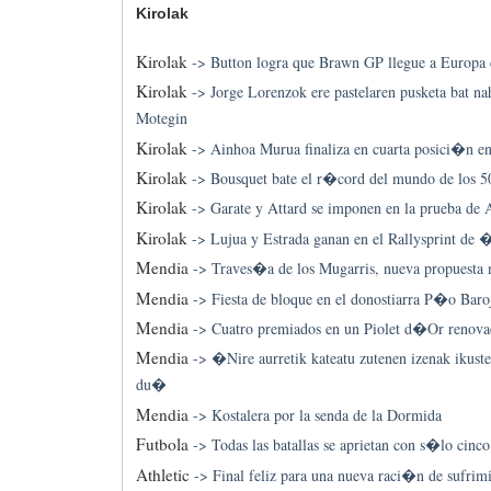
Kirolak
Kirolak
->
Button logra que Brawn GP llegue a Europ
Kirolak
->
Jorge Lorenzok ere pastelaren pusketa bat nah
Motegin
Kirolak
->
Ainhoa Murua finaliza en cuarta posici�n en
Kirolak
->
Bousquet bate el r�cord del mundo de los 50
Kirolak
->
Garate y Attard se imponen en la prueba de 
Kirolak
->
Lujua y Estrada ganan en el Rallysprint de
Mendia
->
Traves�a de los Mugarris, nueva propuest
Mendia
->
Fiesta de bloque en el donostiarra P�o Baro
Mendia
->
Cuatro premiados en un Piolet d�Or renov
Mendia
->
�Nire aurretik kateatu zutenen izenak ikust
du�
Mendia
->
Kostalera por la senda de la Dormida
Futbola
->
Todas las batallas se aprietan con s�lo cinco
Athletic
->
Final feliz para una nueva raci�n de sufrim