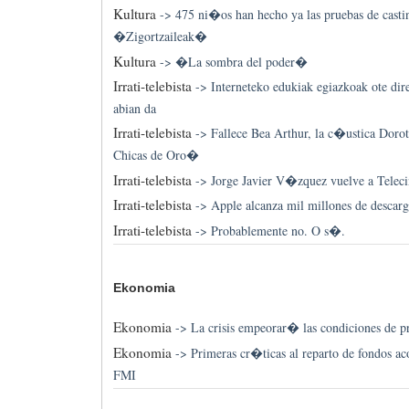
Kultura
->
475 ni�os han hecho ya las pruebas de casti
�Zigortzaileak�
Kultura
->
�La sombra del poder�
Irrati-telebista
->
Interneteko edukiak egiazkoak ote dir
abian da
Irrati-telebista
->
Fallece Bea Arthur, la c�ustica Doro
Chicas de Oro�
Irrati-telebista
->
Jorge Javier V�zquez vuelve a Tel
Irrati-telebista
->
Apple alcanza mil millones de descarg
Irrati-telebista
->
Probablemente no. O s�.
Ekonomia
Ekonomia
->
La crisis empeorar� las condiciones de 
Ekonomia
->
Primeras cr�ticas al reparto de fondos ac
FMI