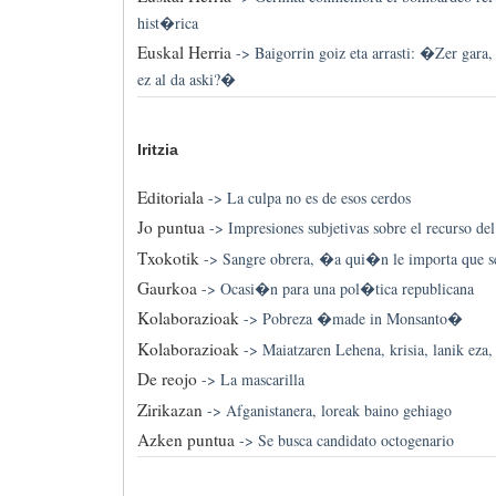
hist�rica
Euskal Herria
->
Baigorrin goiz eta arrasti: �Zer gara, 
ez al da aski?�
Iritzia
Editoriala
->
La culpa no es de esos cerdos
Jo puntua
->
Impresiones subjetivas sobre el recurso de
Txokotik
->
Sangre obrera, �a qui�n le importa que s
Gaurkoa
->
Ocasi�n para una pol�tica republicana
Kolaborazioak
->
Pobreza �made in Monsanto�
Kolaborazioak
->
Maiatzaren Lehena, krisia, lanik eza, 
De reojo
->
La mascarilla
Zirikazan
->
Afganistanera, loreak baino gehiago
Azken puntua
->
Se busca candidato octogenario