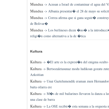
Mundua
->
Acusan a Israel de contaminar el agua del 
Mundua
->
Albania presentar� el 28 de mayo su solicit
Mundua
->
Correa afirma que si gana seguir� constru
de Bolivar�
Mundua
->
Los berlineses dicen �no� a la introducci�
religi�n como alternativa a la de �tica
Kultura
Kultura
->
�El arte es la expresi�n del enigma oculto 
Kultura
->
Bertsozaletasunaz modu ludikoan gozatu zute
Azkoitian
Kultura
->
Unai Gaztelumendik eraman zuen Hernandore
baita oilarra ere
Kultura
->
M�s de mil bailarines llevaron la danza a la
una clase de barra
Kultura
->
La OSE recibir� esta semana a la orquest