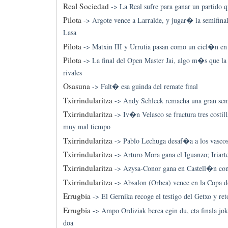
Real Sociedad
->
La Real sufre para ganar un partido 
Pilota
->
Argote vence a Larralde, y jugar� la semifinal
Lasa
Pilota
->
Matxin III y Urrutia pasan como un cicl�n en l
Pilota
->
La final del Open Master Jai, algo m�s que la 
rivales
Osasuna
->
Falt� esa guinda del remate final
Txirrindularitza
->
Andy Schleck remacha una gran se
Txirrindularitza
->
Iv�n Velasco se fractura tres costil
muy mal tiempo
Txirrindularitza
->
Pablo Lechuga desaf�a a los vascos
Txirrindularitza
->
Arturo Mora gana el Iguanzo; Iriart
Txirrindularitza
->
Azysa-Conor gana en Castell�n con
Txirrindularitza
->
Absalon (Orbea) vence en la Copa 
Errugbia
->
El Gernika recoge el testigo del Getxo y ret
Errugbia
->
Ampo Ordiziak berea egin du, eta finala jo
doa