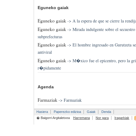
Eguneko gaiak
Eguneko gaiak
->
A la espera de que se cierre la rendij
Eguneko gaiak
->
Mirada indulgente sobre el secuestro 
subprefecturas
Eguneko gaiak
->
El hombre ingresado en Gurutzeta se
antiviral
Eguneko gaiak
->
M�xico fue el epicentro, pero la gri
r�pidamente
Agenda
Farmaziak
->
Farmaziak
Hasiera
Paperezko edizioa
Gaiak
Denda
� Baigorri Argitaletxea
Harremana
Nor gara
Iragarkiak