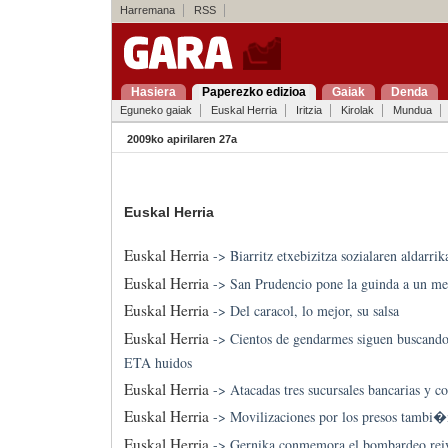
Harremana
RSS
Hasiera
Paperezko edizioa
Gaiak
Denda
Eguneko gaiak
Euskal Herria
Iritzia
Kirolak
Mundua
2009ko apirilaren 27a
Euskal Herria
Euskal Herria
->
Biarritz etxebizitza sozialaren aldarri
Euskal Herria
->
San Prudencio pone la guinda a un me
Euskal Herria
->
Del caracol, lo mejor, su salsa
Euskal Herria
->
Cientos de gendarmes siguen buscando
ETA huidos
Euskal Herria
->
Atacadas tres sucursales bancarias y c
Euskal Herria
->
Movilizaciones por los presos tambi�n 
Euskal Herria
->
Gernika conmemora el bombardeo rei