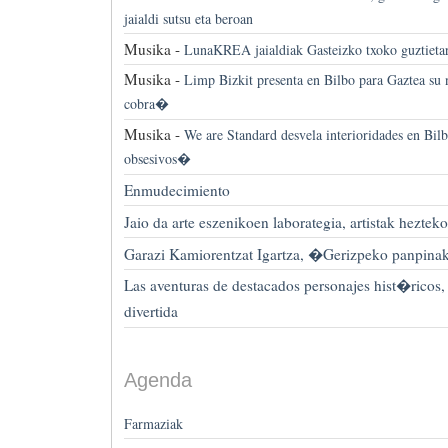
jaialdi sutsu eta beroan
Musika -
LunaKREA jaialdiak Gasteizko txoko guztieta
Musika -
Limp Bizkit presenta en Bilbo para Gaztea su
cobra�
Musika -
We are Standard desvela interioridades en B
obsesivos�
Enmudecimiento
Jaio da arte eszenikoen laborategia, artistak hezteko
Garazi Kamiorentzat Igartza, �Gerizpeko panpina
Las aventuras de destacados personajes hist�ricos,
divertida
Agenda
Farmaziak