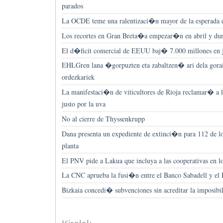
parados
La OCDE teme una ralentizaci�n mayor de la esperada e
Los recortes en Gran Breta�a empezar�n en abril y d
El d�ficit comercial de EEUU baj� 7.000 millones en 
EHLGren lana �gorpuzten eta zabaltzen� ari dela gorai
ordezkariek
La manifestaci�n de viticultores de Rioja reclamar� a l
justo por la uva
No al cierre de Thyssenkrupp
Dana presenta un expediente de extinci�n para 112 de lo
planta
El PNV pide a Lakua que incluya a las cooperativas en 
La CNC aprueba la fusi�n entre el Banco Sabadell y el
Bizkaia concedi� subvenciones sin acreditar la imposibi