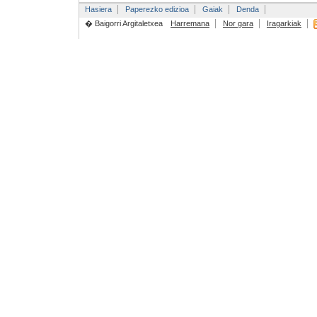
Hasiera
Paperezko edizioa
Gaiak
Denda
� Baigorri Argitaletxea
Harremana
Nor gara
Iragarkiak