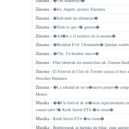
Zinema -
�The Runaways�
Zinema -
�lex Angulo, premio Zinemira
Zinema -
�Salvando las distancias�
Zinema -
�Todo lo que t� quieras�
Zinema -
�Ad�le y el misterio de la momia�
Zinema -
�Resident Evil: Ultratumba� Quedan zombis
Zinema -
�Che. Un hombre nuevo�
Zinema -
Film laburrak eta masterclass-ak, Zinema Ikas
Zinema -
El Festival de Cine de Toronto acerca el foco a
Derechos Humanos
Zinema -
�La soledad de los n�meros primos� comput
Mostra
Musika -
��Un festival de m�sicas experimentales en
conservador?� Keith Jarrett ETA �su etena�
Musika -
Keith Jarrett ETA �su etena�
Musika -
Bonbereneak su hartuko du bihar, gune autoge