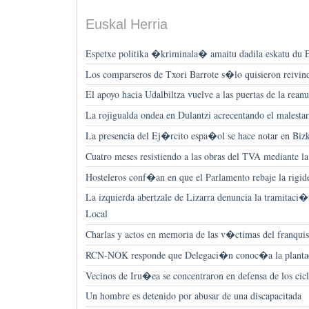
Euskal Herria
Espetxe politika �kriminala� amaitu dadila eskatu du E
Los comparseros de Txori Barrote s�lo quisieron reivin
El apoyo hacia Udalbiltza vuelve a las puertas de la rean
La rojigualda ondea en Dulantzi acrecentando el malesta
La presencia del Ej�rcito espa�ol se hace notar en Biz
Cuatro meses resistiendo a las obras del TVA mediante 
Hosteleros conf�an en que el Parlamento rebaje la rigide
La izquierda abertzale de Lizarra denuncia la tramitaci
Local
Charlas y actos en memoria de las v�ctimas del franqui
RCN-NOK responde que Delegaci�n conoc�a la planta
Vecinos de Iru�ea se concentraron en defensa de los cicl
Un hombre es detenido por abusar de una discapacitada