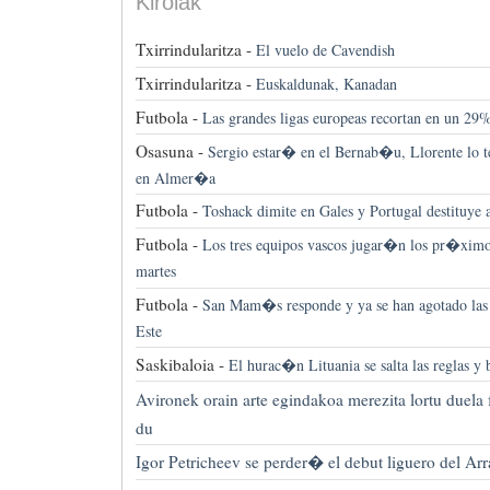
Kirolak
Txirrindularitza -
El vuelo de Cavendish
Txirrindularitza -
Euskaldunak, Kanadan
Futbola -
Las grandes ligas europeas recortan en un 29%
Osasuna -
Sergio estar� en el Bernab�u, Llorente l
en Almer�a
Futbola -
Toshack dimite en Gales y Portugal destituye 
Futbola -
Los tres equipos vascos jugar�n los pr�ximo
martes
Futbola -
San Mam�s responde y ya se han agotado las p
Este
Saskibaloia -
El hurac�n Lituania se salta las reglas y 
Avironek orain arte egindakoa merezita lortu duela 
du
Igor Petricheev se perder� el debut liguero del Arr