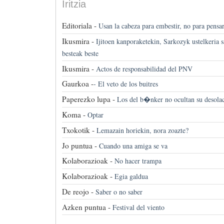
Iritzia
Editoriala -
Usan la cabeza para embestir, no para pensa
Ikusmira -
Ijitoen kanporaketekin, Sarkozyk ustelkeria sa
besteak beste
Ikusmira -
Actos de responsabilidad del PNV
Gaurkoa -
-
El veto de los buitres
Paperezko lupa -
Los del b�nker no ocultan su desol
Koma -
Optar
Txokotik -
Lemazain horiekin, nora zoazte?
Jo puntua -
Cuando una amiga se va
Kolaborazioak -
No hacer trampa
Kolaborazioak -
Egia galdua
De reojo -
Saber o no saber
Azken puntua -
Festival del viento