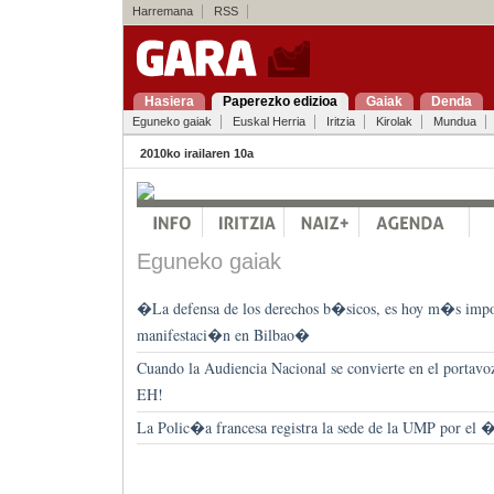
Harremana
RSS
Hasiera
Paperezko edizioa
Gaiak
Denda
Eguneko gaiak
Euskal Herria
Iritzia
Kirolak
Mundua
2010ko irailaren 10a
Eguneko gaiak
�La defensa de los derechos b�sicos, es hoy m�s impo
manifestaci�n en Bilbao�
Cuando la Audiencia Nacional se convierte en el portav
EH!
La Polic�a francesa registra la sede de la UMP por el