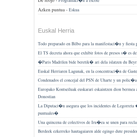
De reojo -
Programaci�n a escote
Azken puntua -
Eskua
Euskal Herria
Todo preparado en Bilbo para la manifestaci�n y fiesta p
El TS decreta ahora que exhibir fotos de presos s� es de
�Paris Madrilen bide beretik� ari dela islatzen du Beyri
Euskal Herriaren Lagunak, en la concentraci�n de Gaste
Condenados el concejal del PSN de Uharte y un polic�a 
Europako Kontseiluak euskarari eskaintzen dion bermea 
Donostian
La Diputaci�n asegura que los incidentes de Legorreta 
puntuales�
Una quincena de colectivos de Iru�ea se unen para recl
Berdeek ezkerreko hautagaiaren alde egingo dute preside