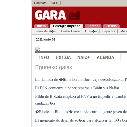
Contacto
RSS
Inicio
Edici�n impresa
Temas
Tienda
Temas del d�a
Euskal Herria
Opini�n
Deportes
Mun
2011 junio 09
Eguneko gaiak
La llamada de �ltima hora a Buen deja descolocado al
El PSN comienza a poner reparos a Bildu y a NaBai
Bildu de Bizkaia emplaza al PNV a no impedir el cambio
ciudadan�a
�El efecto Bildu est� creciendo entre la gente joven d
El momento de dejar de so�ar para alcanzar la m�s bon