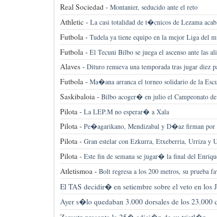
Real Sociedad -
Montanier, seducido ante el reto
Athletic -
La casi totalidad de t�cnicos de Lezama acab
Futbola -
Tudela ya tiene equipo en la mejor Liga del 
Futbola -
El Tecuni Bilbo se juega el ascenso ante las al
Alaves -
Dituro renueva una temporada tras jugar diez p
Futbola -
Ma�ana arranca el torneo solidario de la Escu
Saskibaloia -
Bilbo acoger� en julio el Campeonato de
Pilota -
La LEP.M no esperar� a Xala
Pilota -
Pe�agarikano, Mendizabal y D�az firman por
Pilota -
Gran estelar con Ezkurra, Etxeberria, Urriza y U
Pilota -
Este fin de semana se jugar� la final del Enriqu
Atletismoa -
Bolt regresa a los 200 metros, su prueba fa
El TAS decidir� en setiembre sobre el veto en los 
Ayer s�lo quedaban 3.000 dorsales de los 23.000 qu