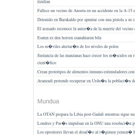
itzulian
Fallece un vecino de Anoeta en un accidente en la A-15 
Detenido en Barakaldo por apuntar con una pistola a su
El acusado reconoce la autor�a de la muerte del vecino
Esaten ez den horren esanahiaren bila
Los m�viles alertar�n de los niveles de polen
Sustancia de las manzanas hace crecer los m�sculos en r
cient�fico
Crean prototipos de alimentos inmuno-estimuladores con
Aranzadi pretende recuperar en Urdu�a la poblaci�n d
Mundua
La OTAN prepara la Libia post-Gadafi mientras sigue ma
Londres y Par�s impulsan en la ONU una resoluci�n par
Los opositores llevan el desaf�o al r�gimen yemen� has