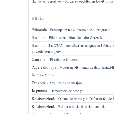
Han de ser agresivos y buscar su opci�n en los �ltimos
Iritzia
Editoriala -
Preocupa m�s el puesto que el programa
Ikusmira -
Elkartasuna delitua dela dio Gorenak
Ikusmira -
La OTAN intensifica sus ataques en Libia y d
su verdadero objetivo
Gaurkoa -
-
El rabo de la mosca
Paperezko lupa -
Muestran s�ntomas de desorientaci
Koma -
Muros
Txokotik -
Arquitectos de sue�os
Jo puntua -
Democracia de base ya
Kolaborazioak -
Quema de libros y la Defensor�a de 
Kolaborazioak -
Eskola txikiak, ikasleku handiak