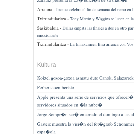
Zarautz presenta la 25� edici�n de su triatl�n
Arrauna -
Isuntza celebra el fin de semana del remo en 
Txirrindularitza -
Tony Martin y Wiggins se lucen en la
Saskibaloia -
Dallas empata las finales a dos en otro par
emocionante
Txirrindularitza -
La Emakumeen Bira arranca con Vos 
Kultura
Koktel goxoa-goxoa asmatu dute Canok, Salazarrek
Perbertsioen bertsio
Apple presenta una serie de servicios que ofrecer
servidores situados en �la nube�
Jorge Sempr�n ser� enterrado el domingo a las a
Gasteiz muestra la visi�n del fot�grafo Schommer
espa�ola