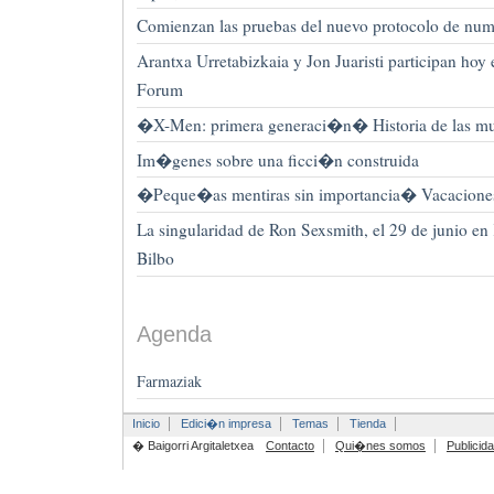
Comienzan las pruebas del nuevo protocolo de num
Arantxa Urretabizkaia y Jon Juaristi participan hoy
Forum
�X-Men: primera generaci�n� Historia de las mu
Im�genes sobre una ficci�n construida
�Peque�as mentiras sin importancia� Vacaciones
La singularidad de Ron Sexsmith, el 29 de junio en
Bilbo
Agenda
Farmaziak
Inicio
Edici�n impresa
Temas
Tienda
� Baigorri Argitaletxea
Contacto
Qui�nes somos
Publicid