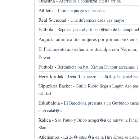
Osasuna -
Aferrados a comenzar cuesta arriba
Athletic -
Llorente purga sus pecados
Real Sociedad -
Una diferencia cada vez mayor
Futbola -
Repoker para el primer t�tulo de la temporad
Augusta admite a dos mujeres por primera vez en su
El Parlamento australiano se disculpa con Norman, 
Power
Futbola -
Berdinketa on bat, Ximun Duhour atezainari e
Herri-kirolak -
Izeta II.ak arazo handirik gabe jantzi zu
Gipuzkoa Basket -
Guille Rubio llega a Lagun Aro para
calidad
Eskubaloia -
El Barcelona presenta a un Gurbindo encan
club catal�n
Xakea -
Sao Paulo y Bilbo acoger�n de nuevo la Final
Slam
Atletismoa -
La 26� edici�n de la Hiri Krosa se disput