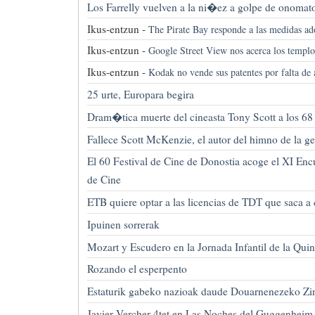
Los Farrelly vuelven a la ni�ez a golpe de onomat
Ikus-entzun -
The Pirate Bay responde a las medidas a
Ikus-entzun -
Google Street View nos acerca los temp
Ikus-entzun -
Kodak no vende sus patentes por falta d
25 urte, Europara begira
Dram�tica muerte del cineasta Tony Scott a los 6
Fallece Scott McKenzie, el autor del himno de la g
El 60 Festival de Cine de Donostia acoge el XI Enc
de Cine
ETB quiere optar a las licencias de TDT que saca a
Ipuinen sorrerak
Mozart y Escudero en la Jornada Infantil de la Qui
Rozando el esperpento
Estaturik gabeko nazioak daude Douarnenezeko Zi
Javier Vercher 4tet en Las Noches del Guggenheim