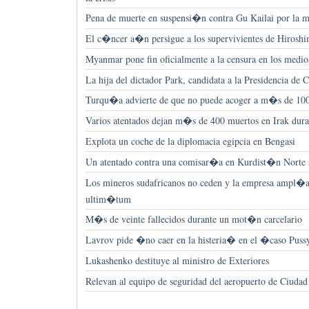
Pena de muerte en suspensi�n contra Gu Kailai por la
El c�ncer a�n persigue a los supervivientes de Hirosh
Myanmar pone fin oficialmente a la censura en los med
La hija del dictador Park, candidata a la Presidencia de 
Turqu�a advierte de que no puede acoger a m�s de 100.
Varios atentados dejan m�s de 400 muertos en Irak du
Explota un coche de la diplomacia egipcia en Bengasi
Un atentado contra una comisar�a en Kurdist�n Norte s
Los mineros sudafricanos no ceden y la empresa ampl�a 
ultim�tum
M�s de veinte fallecidos durante un mot�n carcelario
Lavrov pide �no caer en la histeria� en el �caso Pus
Lukashenko destituye al ministro de Exteriores
Relevan al equipo de seguridad del aeropuerto de Ciud