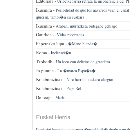
Editoriala -
Uribetxebarria retrata la incoherencia del P
Ikusmira -
Posibilidad de que los navarros vean el cana
quieran, tambi�n en euskara
Ikusmira -
Araban, murrizketa bidegabe gehiago
Gaurkoa -
-
Vidas recortadas
Paperezko lupa -
�Mano blanda�
Koma -
Inclinaci�n
Txokotik -
Un loco con delirios de grandeza
Jo puntua -
La �marca Espa�a�
Kolaborazioak -
Nire herrian euskara alargun
Kolaborazioak -
Pepe Rei
De reojo -
Mario
Euskal Herria
Iheslariei buruzko egitasmoa �aspalditik� duela esan 