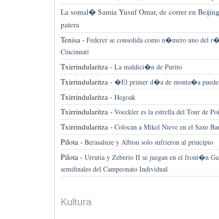
La somal� Samia Yusuf Omar, de correr en Beijing
patera
Tenisa -
Federer se consolida como n�mero uno del r�
Cincinnati
Txirrindularitza -
La maldici�n de Purito
Txirrindularitza -
�El primer d�a de monta�a puede 
Txirrindularitza -
Hegoak
Txirrindularitza -
Voeckler es la estrella del Tour de Po
Txirrindularitza -
Colocan a Mikel Nieve en el Saxo Ba
Pilota -
Berasaluze y Albisu solo sufrieron al principio
Pilota -
Urrutia y Zeberio II se juegan en el front�n Gala
semifinales del Campeonato Individual
Kultura