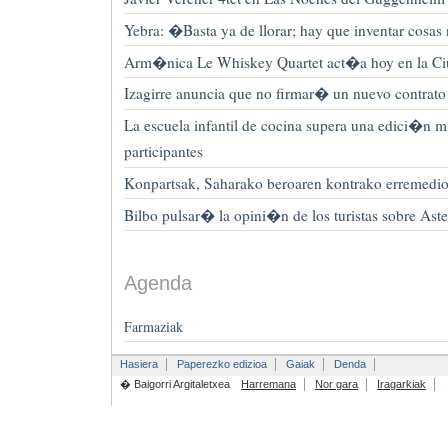
Yebra: �Basta ya de llorar; hay que inventar cosa
Arm�nica Le Whiskey Quartet act�a hoy en la Ci
Izagirre anuncia que no firmar� un nuevo contrato
La escuela infantil de cocina supera una edici�n
participantes
Konpartsak, Saharako beroaren kontrako erremedio 
Bilbo pulsar� la opini�n de los turistas sobre Ast
Agenda
Farmaziak
Hasiera
Paperezko edizioa
Gaiak
Denda
� Baigorri Argitaletxea
Harremana
Nor gara
Iragarkiak