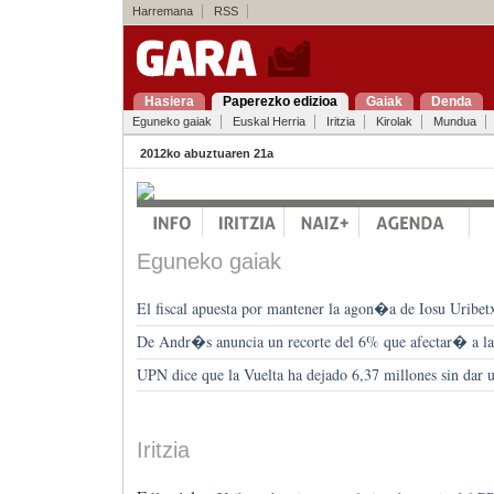
Harremana
RSS
Hasiera
Paperezko edizioa
Gaiak
Denda
Eguneko gaiak
Euskal Herria
Iritzia
Kirolak
Mundua
2012ko abuztuaren 21a
Eguneko gaiak
El fiscal apuesta por mantener la agon�a de Iosu Uribet
De Andr�s anuncia un recorte del 6% que afectar� a las 
UPN dice que la Vuelta ha dejado 6,37 millones sin dar u
Iritzia