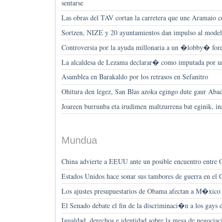
sentarse
Las obras del TAV cortan la carretera que une Aramaio c
Sortzen, NIZE y 20 ayuntamientos dan impulso al mode
Controversia por la ayuda millonaria a un �lobby� fore
La alcaldesa de Lezama declarar� como imputada por u
Asamblea en Barakaldo por los retrasos en Sefanitro
Ohitura den legez, San Blas azoka egingo dute gaur Ab
Joareen burrunba eta irudimen maltzurrena bat eginik, ina
Mundua
China advierte a EEUU ante un posible encuentro entre
Estados Unidos hace sonar sus tambores de guerra en el
Los ajustes presupuestarios de Obama afectan a M�xico
El Senado debate el fin de la discriminaci�n a los gay
Igualdad, derechos e identidad sobre la mesa de negocia