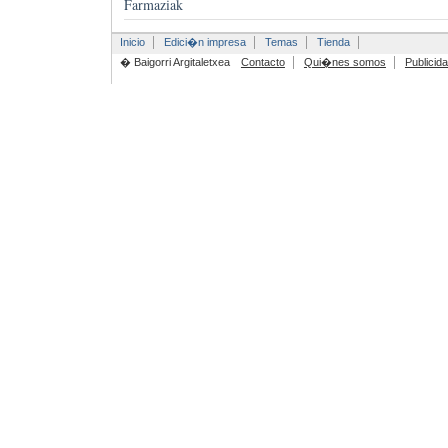
Farmaziak
Inicio
Edici�n impresa
Temas
Tienda
� Baigorri Argitaletxea
Contacto
Qui�nes somos
Publicid