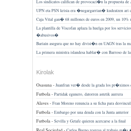
Los sindicatos califican de provocaci�n la propuesta de 
UPN eta PSN krisia era �negargarrian� kudeatzen ari d
Caja Vital gan� 68 millones de euros en 2009, un 10%
La plantilla de Viscofan aplaza la huelga por los servi
�abusivos�
Bariain asegura que no hay divisi�n en UAGN tras la m
La primera ministra islandesa hablar� con Barroso de 
Kirolak
Osasuna -
Juanfran ver� desde la grada los pr�ximos c
Futbola -
Partidak egunero, datorren astetik aurrera
Alaves -
Fran Moreno renuncia a su ficha para desvincul
Futbola -
Embargo por una deuda con la Junta anterior
Futbola -
Sevilla y Getafe quieren acercarse a la final
Real Sociedad -
Carlos Bueno regresa al trabajo m�