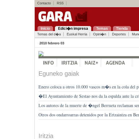
Contacto
RSS
Inicio
Edici�n impresa
Temas
Tienda
Temas del d�a
Euskal Herria
Opini�n
Deportes
Mun
2010 febrero 03
Eguneko gaiak
Enero coloca a otros 10.000 vascos m�s en la cola del p
�El Ayuntamiento de Sestao nos da la espalda ante la c
Los autores de la muerte de �ngel Berrueta reclaman ser
Otros dos ondarroarras detenidos por la Ertzaintza en Ber
Iritzia