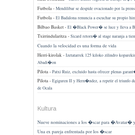
Futbola -
Mendilibar se despide ovacionado por la prens
Futbola -
El Badalona renuncia a escuchar su propio hi
Bilbao Basket -
El �Black Power� se luce y lleva a Bi
Txirrindularitza -
Sicard retorn� al stage naranja a ti
Cuando la velocidad es una forma de vida
Herri-kirolak -
Izetatarrek 125 kiloko zilindro koparek
Abadi�on
Pilota -
Patxi Ruiz, excluido hasta ofrecer plenas garan
Pilota -
Egiguren II y Hern�ndez, a repetir el triunfo 
de Ocala
Kultura
Nueve nominaciones a los �scar para �Avatar� 
Una ex pareja enfrentada por los �scar