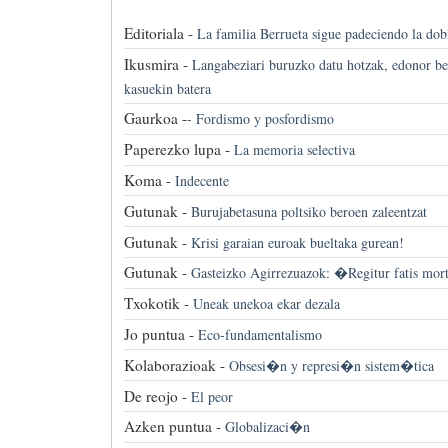
Editoriala -
La familia Berrueta sigue padeciendo la dob
Ikusmira -
Langabeziari buruzko datu hotzak, edonor 
kasuekin batera
Gaurkoa -
-
Fordismo y posfordismo
Paperezko lupa -
La memoria selectiva
Koma -
Indecente
Gutunak -
Burujabetasuna poltsiko beroen zaleentzat
Gutunak -
Krisi garaian euroak bueltaka gurean!
Gutunak -
Gasteizko Agirrezuazok: �Regitur fatis mor
Txokotik -
Uneak unekoa ekar dezala
Jo puntua -
Eco-fundamentalismo
Kolaborazioak -
Obsesi�n y represi�n sistem�tica
De reojo -
El peor
Azken puntua -
Globalizaci�n