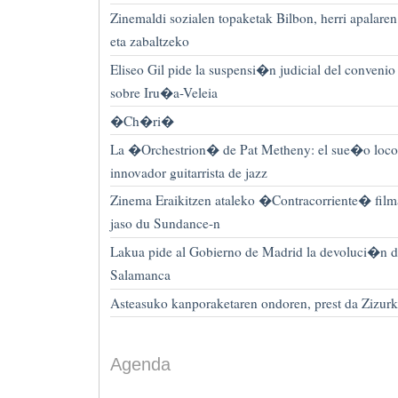
Zinemaldi sozialen topaketak Bilbon, herri apalare
eta zabaltzeko
Eliseo Gil pide la suspensi�n judicial del conve
sobre Iru�a-Veleia
�Ch�ri�
La �Orchestrion� de Pat Metheny: el sue�o loco 
innovador guitarrista de jazz
Zinema Eraikitzen ataleko �Contracorriente� film
jaso du Sundance-n
Lakua pide al Gobierno de Madrid la devoluci�n de
Salamanca
Asteasuko kanporaketaren ondoren, prest da Zizurk
Agenda