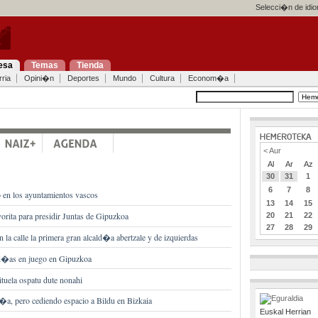
Selecci�n de idi
esa
Temas
Tienda
ria
Opini�n
Deportes
Mundo
Cultura
Econom�a
< Aur
Al
Ar
Az
30
31
1
6
7
8
o en los ayuntamientos vascos
13
14
15
vorita para presidir Juntas de Gipuzkoa
20
21
22
27
28
29
n la calle la primera gran alcald�a abertzale y de izquierdas
ald�as en juego en Gipuzkoa
ituela ospatu dute nonahi
a, pero cediendo espacio a Bildu en Bizkaia
Euskal Herrian