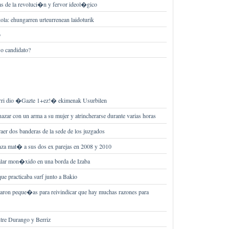
s de la revoluci�n y fervor ideol�gico
ola: ehungarren urteurrenean laidoturik
o
o candidato?
jarri dio �Gazte 1+ez!� ekimenak Usurbilen
nazar con un arma a su mujer y atrincherarse durante varias horas
raer dos banderas de la sede de los juzgados
nza mat� a sus dos ex parejas en 2008 y 2010
alar mon�xido en una borda de Izaba
e practicaba surf junto a Bakio
edaron peque�as para reivindicar que hay muchas razones para
entre Durango y Berriz