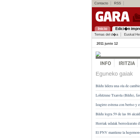
Contacto
RSS
Inicio
Edici�n impr
Temas del d�a
Euskal Her
2011 junio 12
Eguneko gaiak
Bildu lidera una ola de cambi
Lohitzune Txarola (Bildu), fa
Izagirre estrena con bertso y e
Bildu logra 59 de las 86 alc
Herriak udalak berreskuratu d
El PNV mantiene la hegemon�