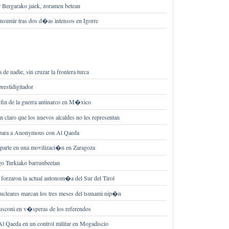
ur Bergarako jaiek, zoramen betean
sumir tras dos d�as intensos en Igorre
a de nadie, sin cruzar la frontera turca
restidigitador
 fin de la guerra antinarco en M�xico
claro que los nuevos alcaldes no les representan
mpara a Anonymous con Al Qaeda
 parte en una movilizaci�n en Zaragoza
go Turkiako barrunbeetan
forzaron la actual autonom�a del Sur del Tirol
nucleares marcan los tres meses del tsunami nip�n
lusconi en v�speras de los referendos
Al Qaeda en un control militar en Mogadiscio