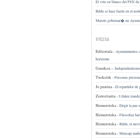
El voto en blanco del PSN d
Bildu se hace fuerte en el nor
Maroto gobernar� un Ayuntam
Iritzia
Editoriala -
Ayuntamientos co
horizonte
Gaurkoa -
-
Independentismoa
Txokotik -
Personas prision
Jo puntua -
El repartidor de
Zorroztarria -
Udalen izandeg
Hemeroteka -
Elegir la paz
Hemeroteka -
Filosofiaz har
Hemeroteka -
Bildu, el mov
Hemeroteka -
Mensaje mafi