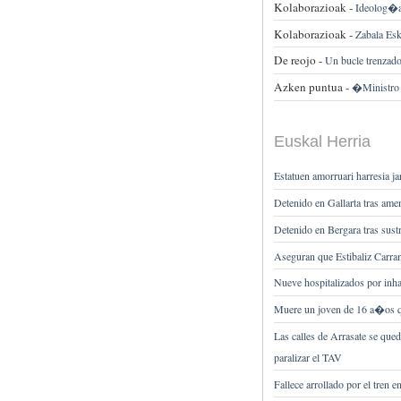
Kolaborazioak -
Ideolog�a
Kolaborazioak -
Zabala Esk
De reojo -
Un bucle trenzad
Azken puntua -
�Ministro 
Euskal Herria
Estatuen amorruari harresia 
Detenido en Gallarta tras ame
Detenido en Bergara tras sust
Aseguran que Estibaliz Carra
Nueve hospitalizados por inh
Muere un joven de 16 a�os qu
Las calles de Arrasate se qu
paralizar el TAV
Fallece arrollado por el tren 