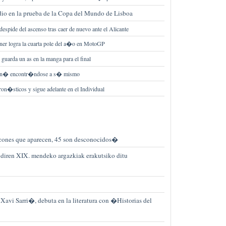
dio en la prueba de la Copa del Mundo de Lisboa
despide del ascenso tras caer de nuevo ante el Alicante
ner logra la cuarta pole del a�o en MotoGP
e guarda un as en la manga para el final
min� encontr�ndose a s� mismo
n�sticos y sigue adelante en el Individual
cones que aparecen, 45 son desconocidos�
iren XIX. mendeko argazkiak erakutsiko ditu
 Xavi Sarri�, debuta en la literatura con �Historias del