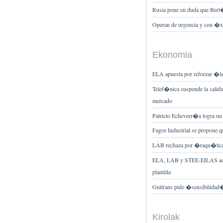
Rusia pone en duda que Berl�n
Operan de urgencia y con �x
Ekonomia
ELA apuesta por reforzar �la
Telef�nica suspende la salida 
mercado
Patricio Echeverr�a logra un 
Fagor Industrial se propone q
LAB rechaza por �raqu�tica
ELA, LAB y STEE-EILAS advi
plantilla
Guitrans pide �sensibilidad� 
Kirolak