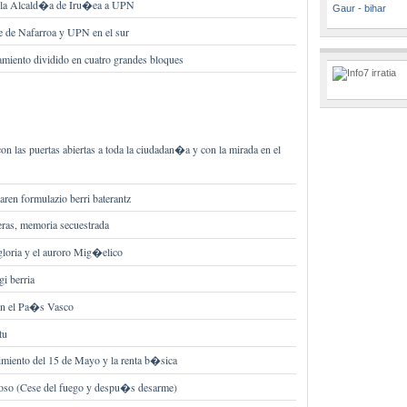
a la Alcald�a de Iru�ea a UPN
Gaur - bihar
te de Nafarroa y UPN en el sur
iento dividido en cuatro grandes bloques
n las puertas abiertas a toda la ciudadan�a y con la mirada en el
ren formulazio berri baterantz
eras, memoria secuestrada
 gloria y el auroro Mig�elico
i berria
 en el Pa�s Vasco
tu
imiento del 15 de Mayo y la renta b�sica
oso (Cese del fuego y despu�s desarme)