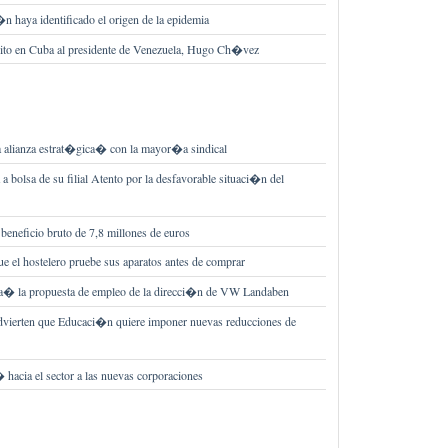
 haya identificado el origen de la epidemia
ito en Cuba al presidente de Venezuela, Hugo Ch�vez
 alianza estrat�gica� con la mayor�a sindical
a bolsa de su filial Atento por la desfavorable situaci�n del
beneficio bruto de 7,8 millones de euros
ue el hostelero pruebe sus aparatos antes de comprar
� la propuesta de empleo de la direcci�n de VW Landaben
erten que Educaci�n quiere imponer nuevas reducciones de
hacia el sector a las nuevas corporaciones