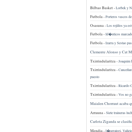
Bilbao Basket -
Lorbek y Na
Futbola -
Porteros vascos de
Osasuna -
Los rojillos ya e
Futbola -
Id�nticos marcador
Futbola -
Izarra y Sestao pas
Clemente Alonso y Cat Mor
Txirrindularitza -
Joaquim h
Txirrindularitza -
Cancellar
puesto
Txirrindularitza -
Ricardo G
Txirrindularitza -
Vos no ga
Maialen Chorraut acaba qu
Arrauna -
Siete traineras lu
Carlota Ziganda se clasifi
Mendia -
I�urrategi, Vallej