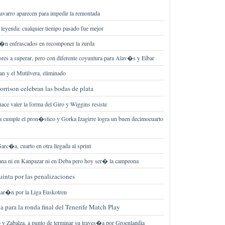
varro aparecen para impedir la remontada
 leyenda: cualquier tiempo pasado fue mejor
st�n enfrascados en recomponer la zurda
es a superar, pero con diferente coyuntura para Alav�s y Eibar
an y el Mutilvera, eliminado
rison celebran las bodas de plata
ace valer la forma del Giro y Wiggins resiste
a cumple el pron�stico y Gorka Izagirre logra un buen decimocuarto
arc�a, cuarto en otra llegada al sprint
na ni en Kanpazar ni en Deba pero hoy ser� la campeona
inta por las penalizaciones
char�n por la Liga Euskotren
ca para la ronda final del Tenerife Match Play
o y Zabalza, a punto de terminar su traves�a por Groenlandia