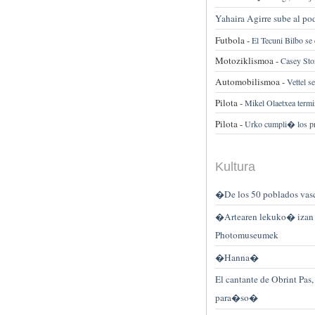
Yahaira Agirre sube al po
Futbola -
El Tecuni Bilbo se 
Motoziklismoa -
Casey Sto
Automobilismoa -
Vettel s
Pilota -
Mikel Olaetxea ter
Pilota -
Urko cumpli� los pro
Kultura
�De los 50 poblados vas
�Artearen lekuko� izan d
Photomuseumek
�Hanna�
El cantante de Obrint Pas,
para�so�