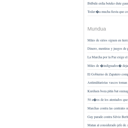
Ibilbide erdia beteko dute ga
Todav�a mucha fiesta que con
Mundua
Miles de sirios siguen en tierr
Dinero, mentiras y juegos de p
La Marcha por la Paz exige el
Miles de �indignados� dejan 
El Gobierno de Zapatero co
Antimilitaristas vascos toman
Kurduen boza pitin bat ozena
50 a�os de los atentados que 
Marchas contra las centrales 
Gay parade contra Silvio Ber
Matan al considerado jefe de 