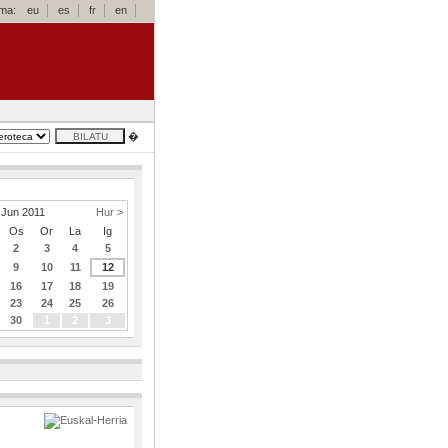
oma:
eu
es
fr
en
�
Jun 2011
Hur >
Os
Or
La
Ig
2
3
4
5
9
10
11
12
16
17
18
19
23
24
25
26
30
1
2
3