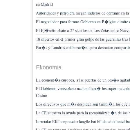
en Madrid
Autoridades y petrolera niegan indicios de derrame en la
El negociador para formar Gobierno en B�lgica dimite 
El Ej�rcito abate a 27 sicarios de Los Zetas entre Nu
18 muertos en el primer gran golpe de las guerrillas tras
Par�s y Londres colaborar�n, pero descartan compartir
Ekonomia
La econom�a europea, a las puertas de un oto�o agita
El Gobierno venezolano nacionalizar� los supermercados
Casino
Los directivos que m�s despiden son tambi�n los que
La CE autoriza la ayuda para la recapitalizaci�n de los 
Iurretako EKT enpresako langile bat hil da edukiontzi ba
La CE no teme un desabastecimiento de cereales, pero s�