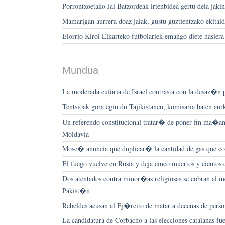
Porrontxoetako Jai Batzordeak irtenbidea gertu dela jakin
Mamarigan aurrera doaz jaiak, gustu guztientzako ekitald
Elorrio Kirol Elkarteko futbolariek emango diete hasiera 
Mundua
La moderada euforia de Israel contrasta con la desaz�n p
Tentsioak gora egin du Tajikistanen, komisaria baten au
Un referendo constitucional tratar� de poner fin ma�ana
Moldavia
Mosc� anuncia que duplicar� la cantidad de gas que 
El fuego vuelve en Rusia y deja cinco muertos y cientos d
Dos atentados contra minor�as religiosas se cobran al m
Pakist�n
Rebeldes acusan al Ej�rcito de matar a decenas de perso
La candidatura de Corbacho a las elecciones catalanas f