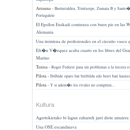
Arrauna -
Busturialdea, Trintxerpe, Zumaia B y Santo�a
Portugalete
El Epsilon Euskadi comienza con buen pie en las W
Alemania
Una treintena de profesionales en el circuito vasco
Efr�n V�zquez acaba cuarto en los libres del Gra
Marino
Tenisa -
Roger Federer pasa sin problemas a la tercera 
Pilota -
Ibilbide oparo bat biribildu edo berri bati hasie
Pilota -
Y si adem�s los rivales no compiten...
Kultura
Agertokietako bi lagun zaharrek jarri diote amaiera
Una OSE escandinava