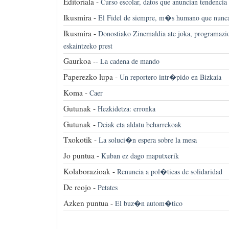
Editoriala -
Curso escolar, datos que anuncian tendencia
Ikusmira -
El Fidel de siempre, m�s humano que nunc
Ikusmira -
Donostiako Zinemaldia ate joka, programazio
eskaintzeko prest
Gaurkoa -
-
La cadena de mando
Paperezko lupa -
Un reportero intr�pido en Bizkaia
Koma -
Caer
Gutunak -
Hezkidetza: erronka
Gutunak -
Deiak eta aldatu beharrekoak
Txokotik -
La soluci�n espera sobre la mesa
Jo puntua -
Kuban ez dago maputxerik
Kolaborazioak -
Renuncia a pol�ticas de solidaridad
De reojo -
Petates
Azken puntua -
El buz�n autom�tico