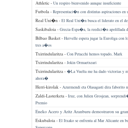
Athletic -
Un respiro bienvenido aunque insuficiente
Futbola -
Representaci�n con distintas aspiraciones en
Real Uni�n -
El Real Uni�n busca el liderato en el de
Saskibaloia -
Grecia-Espa�a, la reedici�n apolillada d
Bilbao Basket -
Hervelle espera jugar la Euroliga con 
tres a�os
Txirrindularitza -
Con Petacchi hemos topado, Mark
Txirrindularitza -
Jokin Ormaetxeari
Txirrindularitza -
�La Vuelta me ha dado victorias y m
ahora�
Herri-kirolak -
Azurmendi eta Olasagasti dira faborito 
Zaldi-Lasterketa -
Iruz, con Julien Grosjean, sorprend
Premio
Eneko Acero y Aritz Aranburu demostraron su gran
Eskubaloia -
El Itxako se enfrenta al Mar Alicante en b
Supercopa