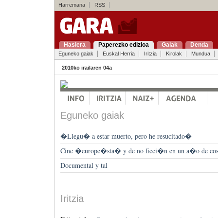
Harremana
RSS
Hasiera
Paperezko edizioa
Gaiak
Denda
Eguneko gaiak
Euskal Herria
Iritzia
Kirolak
Mundua
2010ko irailaren 04a
Eguneko gaiak
�Llegu� a estar muerto, pero he resucitado�
Cine �europe�sta� y de no ficci�n en un a�o de cos
Documental y tal
Iritzia