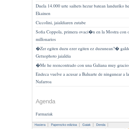
Duela 14.000 urte saihets hezur batean landuriko he
Ekainen
Ciccolini, jaialdiaren zutabe
Sofia Coppola, primera ovaci�n en la Mostra con 
millonarios
�Zer egiten duzu ezer egiten ez duzunean?� galdet
Getxophoto jaialdia
�Me he reencontrado con una Galiana muy graci
Endeca vuelve a acusar a Baluarte de ningunear 
Nafarroa
Agenda
Farmaziak
Hasiera
Paperezko edizioa
Gaiak
Denda