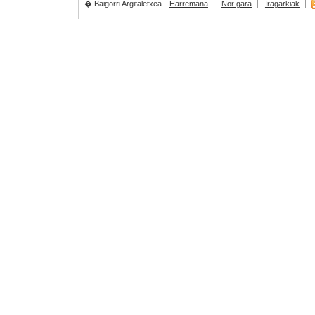
� Baigorri Argitaletxea
Harremana
Nor gara
Iragarkiak