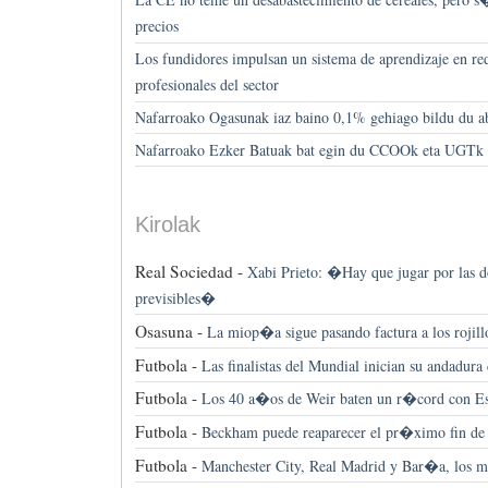
precios
Los fundidores impulsan un sistema de aprendizaje en red
profesionales del sector
Nafarroako Ogasunak iaz baino 0,1% gehiago bildu du ab
Nafarroako Ezker Batuak bat egin du CCOOk eta UGTk d
Kirolak
Real Sociedad -
Xabi Prieto: �Hay que jugar por las d
previsibles�
Osasuna -
La miop�a sigue pasando factura a los rojill
Futbola -
Las finalistas del Mundial inician su andadura
Futbola -
Los 40 a�os de Weir baten un r�cord con Es
Futbola -
Beckham puede reaparecer el pr�ximo fin de
Futbola -
Manchester City, Real Madrid y Bar�a, los 