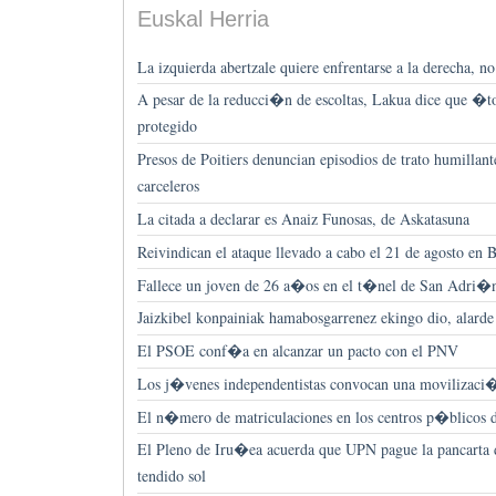
Euskal Herria
La izquierda abertzale quiere enfrentarse a la derecha, n
A pesar de la reducci�n de escoltas, Lakua dice que 
protegido
Presos de Poitiers denuncian episodios de trato humillant
carceleros
La citada a declarar es Anaiz Funosas, de Askatasuna
Reivindican el ataque llevado a cabo el 21 de agosto en 
Fallece un joven de 26 a�os en el t�nel de San Adri�
Jaizkibel konpainiak hamabosgarrenez ekingo dio, alarde
El PSOE conf�a en alcanzar un pacto con el PNV
Los j�venes independentistas convocan una movilizaci
El n�mero de matriculaciones en los centros p�blicos 
El Pleno de Iru�ea acuerda que UPN pague la pancarta de
tendido sol