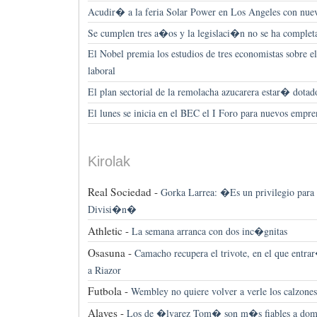
Acudir� a la feria Solar Power en Los Angeles con nue
Se cumplen tres a�os y la legislaci�n no se ha compl
El Nobel premia los estudios de tres economistas sobre e
laboral
El plan sectorial de la remolacha azucarera estar� dotad
El lunes se inicia en el BEC el I Foro para nuevos empr
Kirolak
Real Sociedad -
Gorka Larrea: �Es un privilegio para 
Divisi�n�
Athletic -
La semana arranca con dos inc�gnitas
Osasuna -
Camacho recupera el trivote, en el que entra
a Riazor
Futbola -
Wembley no quiere volver a verle los calzones
Alaves -
Los de �lvarez Tom� son m�s fiables a domi