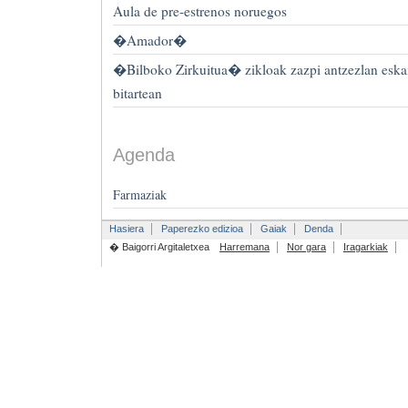
Aula de pre-estrenos noruegos
�Amador�
�Bilboko Zirkuitua� zikloak zazpi antzezlan eska
bitartean
Agenda
Farmaziak
Hasiera
Paperezko edizioa
Gaiak
Denda
� Baigorri Argitaletxea
Harremana
Nor gara
Iragarkiak