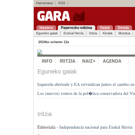
Harremana
RSS
Hasiera
Paperezko edizioa
Gaiak
Denda
Eguneko gaiak
Euskal Herria
Iritzia
Kirolak
Mundua
2010ko urriaren 12a
Eguneko gaiak
Izquierda abertzale y EA reivindican juntos el cambio en
Los (nuevos) rostros de la pol�tica conservadora del Vi
Iritzia
Editoriala -
Independencia nacional para Euskal Herria