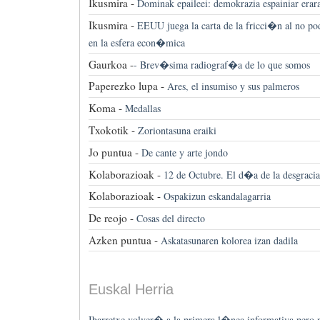
Ikusmira -
Dominak epaileei: demokrazia espainiar erar
Ikusmira -
EEUU juega la carta de la fricci�n al no po
en la esfera econ�mica
Gaurkoa -
-
Brev�sima radiograf�a de lo que somos
Paperezko lupa -
Ares, el insumiso y sus palmeros
Koma -
Medallas
Txokotik -
Zoriontasuna eraiki
Jo puntua -
De cante y arte jondo
Kolaborazioak -
12 de Octubre. El d�a de la desgracia
Kolaborazioak -
Ospakizun eskandalagarria
De reojo -
Cosas del directo
Azken puntua -
Askatasunaren kolorea izan dadila
Euskal Herria
Ibarretxe volver� a la primera l�nea informativa pero n