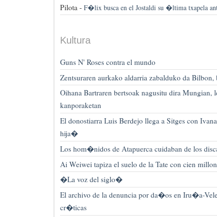
Pilota -
F�lix busca en el Jostaldi su �ltima txapela ant
Kultura
Guns N' Roses contra el mundo
Zentsuraren aurkako aldarria zabalduko da Bilbon, 
Oihana Bartraren bertsoak nagusitu dira Mungian, 
kanporaketan
El donostiarra Luis Berdejo llega a Sitges con Iva
hija�
Los hom�nidos de Atapuerca cuidaban de los disc
Ai Weiwei tapiza el suelo de la Tate con cien millo
�La voz del siglo�
El archivo de la denuncia por da�os en Iru�a-Velei
cr�ticas