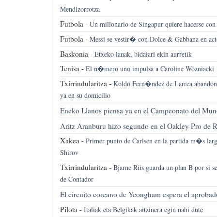
Mendizorrotza
Futbola -
Un millonario de Singapur quiere hacerse con 
Futbola -
Messi se vestir� con Dolce & Gabbana en acto
Baskonia -
Etxeko lanak, bidaiari ekin aurretik
Tenisa -
El n�mero uno impulsa a Caroline Wozniacki
Txirrindularitza -
Koldo Fern�ndez de Larrea abandona 
ya en su domicilio
Eneko Llanos piensa ya en el Campeonato del Mun
Aritz Aranburu hizo segundo en el Oakley Pro de 
Xakea -
Primer punto de Carlsen en la partida m�s larg
Shirov
Txirrindularitza -
Bjarne Riis guarda un plan B por si 
de Contador
El circuito coreano de Yeongham espera el aprobado
Pilota -
Italiak eta Belgikak aitzinera egin nahi dute