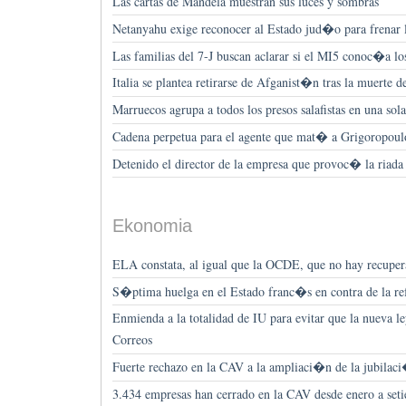
Las cartas de Mandela muestran sus luces y sombras
Netanyahu exige reconocer al Estado jud�o para frenar 
Las familias del 7-J buscan aclarar si el MI5 conoc�a lo
Italia se plantea retirarse de Afganist�n tras la muerte d
Marruecos agrupa a todos los presos salafistas en una sol
Cadena perpetua para el agente que mat� a Grigoropoul
Detenido el director de la empresa que provoc� la riada
Ekonomia
ELA constata, al igual que la OCDE, que no hay recu
S�ptima huelga en el Estado franc�s en contra de la re
Enmienda a la totalidad de IU para evitar que la nueva l
Correos
Fuerte rechazo en la CAV a la ampliaci�n de la jubilac
3.434 empresas han cerrado en la CAV desde enero a set