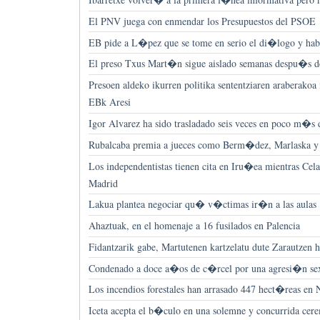
El PNV juega con enmendar los Presupuestos del PSOE
EB pide a L�pez que se tome en serio el di�logo y hab
El preso Txus Mart�n sigue aislado semanas despu�s de 
Presoen aldeko ikurren politika sententziaren araberakoa 
EBk Aresi
Igor Alvarez ha sido trasladado seis veces en poco m�s
Rubalcaba premia a jueces como Berm�dez, Marlaska y
Los independentistas tienen cita en Iru�ea mientras Cela
Madrid
Lakua plantea negociar qu� v�ctimas ir�n a las aulas
Ahaztuak, en el homenaje a 16 fusilados en Palencia
Fidantzarik gabe, Martutenen kartzelatu dute Zarautzen 
Condenado a doce a�os de c�rcel por una agresi�n se
Los incendios forestales han arrasado 447 hect�reas en 
Iceta acepta el b�culo en una solemne y concurrida cer