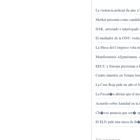
La violencia policial da alas
Merkel presenta como candida
DSK, arrestado e interrogad
El mediador de la ONU visita
La Mesa del Congreso veta nu
Manifestazioa Afganistanen, 
EEUU y Europa presionan a Is
Cuatro muertos en Yemen tras 
La Cruz Roja pide un alto el f
La Fiscal�a afirma que el in
Acuerdo sobre Sanidad en la
Ch�vez anuncia que ser� ope
El ELN pide una mesa de di�