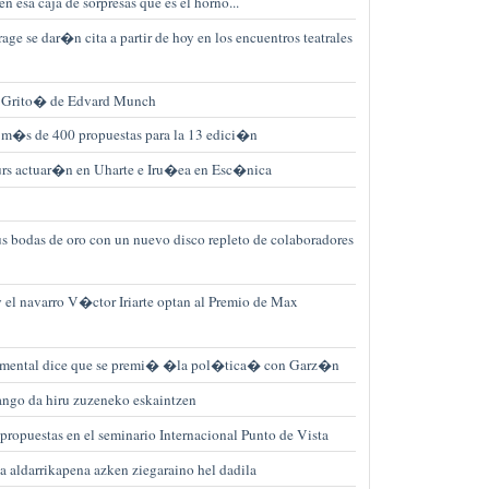
n esa caja de sorpresas que es el horno...
rage se dar�n cita a partir de hoy en los encuentros teatrales
l Grito� de Edvard Munch
m�s de 400 propuestas para la 13 edici�n
eurs actuar�n en Uharte e Iru�ea en Esc�nica
us bodas de oro con un nuevo disco repleto de colaboradores
 el navarro V�ctor Iriarte optan al Premio de Max
cumental dice que se premi� �la pol�tica� con Garz�n
ango da hiru zuzeneko eskaintzen
propuestas en el seminario Internacional Punto de Vista
ta aldarrikapena azken ziegaraino hel dadila