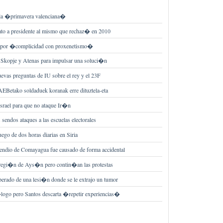
 a la �primavera valenciana�
to a presidente al mismo que rechaz� en 2010
o por �complicidad con proxenetismo�
 Skopje y Atenas para impulsar una soluci�n
evas preguntas de IU sobre el rey y el 23F
AEBetako soldaduek koranak erre dituztela-eta
rael para que no ataque Ir�n
sendos ataques a las escuelas electorales
uego de dos horas diarias en Siria
cendio de Comayagua fue causado de forma accidental
 regi�n de Ays�n pero contin�an las protestas
rado de una lesi�n donde se le extrajo un tumor
logo pero Santos descarta �repetir experiencias�