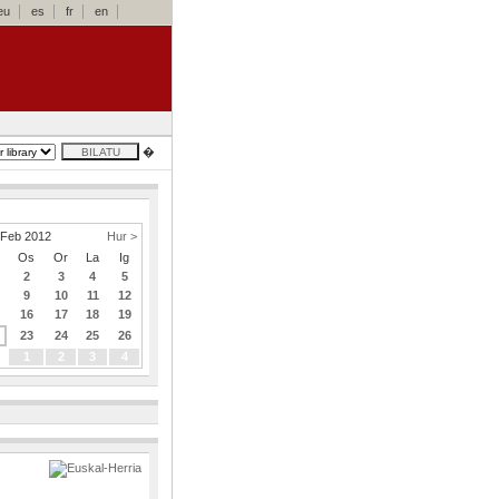
eu
es
fr
en
�
Feb 2012
Hur >
Os
Or
La
Ig
2
3
4
5
9
10
11
12
16
17
18
19
23
24
25
26
1
2
3
4