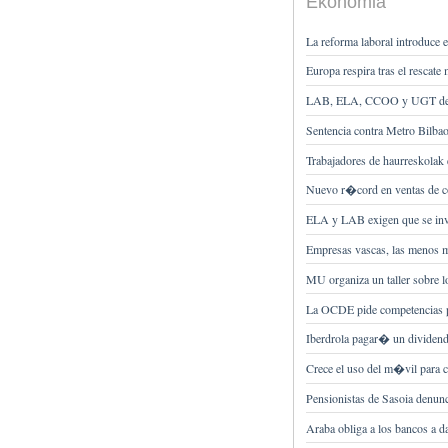
Ekonomia
La reforma laboral introduce 
Europa respira tras el rescat
LAB, ELA, CCOO y UGT denunc
Sentencia contra Metro Bilbao
Trabajadores de haurreskolak 
Nuevo r�cord en ventas de c
ELA y LAB exigen que se inve
Empresas vascas, las menos 
MU organiza un taller sobre
La OCDE pide competencias pa
Iberdrola pagar� un dividen
Crece el uso del m�vil para c
Pensionistas de Sasoia denun
Araba obliga a los bancos a da