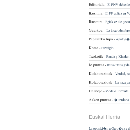
Editoriala -
El PNV debe defi
Ikusmira -
El PP aplica en Va
Ikusmira -
Egiak ez die gezur
Gaurkoa -
-
La incertidumbre
Paperezko lupa -
Apolog�a 
Koma -
Prestigio
Txokotik -
Randa y Khader,
Jo puntua -
Itsuak itsua gida
Kolaborazioak -
Verdad, r
Kolaborazioak -
La vaca y
De reojo -
Modelo Torrente
Azken puntua -
�Perdona a
Euskal Herria
La oposici�n a Garo�a se dej