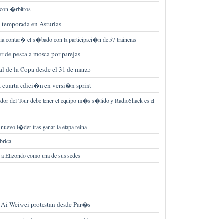
 con �rbitros
a temporada en Asturias
ria contar� el s�bado con la participaci�n de 57 traineras
 de pesca a mosca por parejas
inal de la Copa desde el 31 de marzo
 cuarta edici�n en versi�n sprint
or del Tour debe tener el equipo m�s s�lido y RadioShack es el
 nuevo l�der tras ganar la etapa reina
brica
 a Elizondo como una de sus sedes
de Ai Weiwei protestan desde Par�s