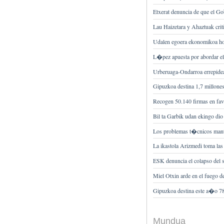
Etxerat denuncia de que el 
Lau Haizetara y Ahaztuak cri
Udalen egoera ekonomikoa hob
L�pez apuesta por abordar e
Urberuaga-Ondarroa errepidea 
Gipuzkoa destina 1,7 millone
Recogen 50.140 firmas en fav
Bil ta Garbik udan ekingo dio
Los problemas t�cnicos manti
La ikastola Arizmedi toma las
ESK denuncia el colapso del s
Miel Otxin arde en el fuego d
Gipuzkoa destina este a�o 787
Mundua