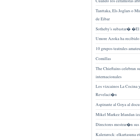
Cuando los ceramistas abre
Tanttaka, Els Joglars o Mi
de Eibar
Sotheby's subastar� �E
Umore Azoka ha recibido 
10 grupos teatrales amat
Comillas
The Chieftains celebran s
internacionales
Los vizcainos La Cocina y
Revelaci�n
Aspirante al Goya al do
Mikel Markez Irlandan iz
Directores mostrar�n sus 
Kalerarock: elkartasuna e