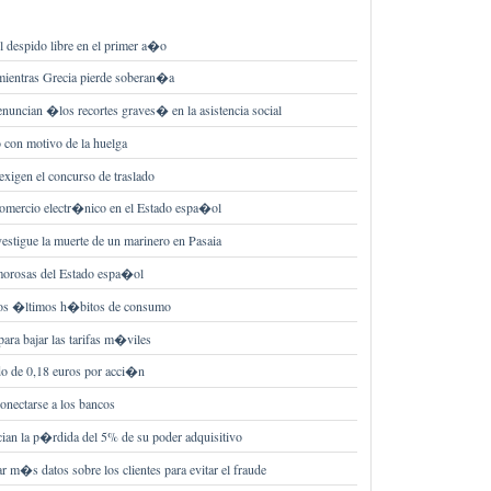
el despido libre en el primer a�o
e mientras Grecia pierde soberan�a
ian �los recortes graves� en la asistencia social
 con motivo de la huelga
exigen el concurso de traslado
omercio electr�nico en el Estado espa�ol
stigue la muerte de un marinero en Pasaia
morosas del Estado espa�ol
 los �ltimos h�bitos de consumo
ra bajar las tarifas m�viles
do de 0,18 euros por acci�n
onectarse a los bancos
cian la p�rdida del 5% de su poder adquisitivo
r m�s datos sobre los clientes para evitar el fraude