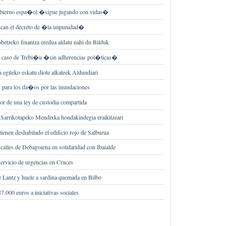
Gobierno espa�ol �sigue jugando con vidas�
tican el decreto de �la impunidad�
etzeko finantza eredua aldatu nahi du Bilduk
l caso de Trebi�u �sin adherencias pol�ticas�
egiteko eskatu diote alkateek Aldundiari
s para los da�os por las inundaciones
or de una ley de custodia compartida
 Sarrikotapeko Mendixka hondakindegia eraikitzeari
enen deshabitado el edificio rojo de Salburua
 calles de Debagoiena en solidaridad con Ibaialde
ervicio de urgencias en Cruces
e Lantz y huele a sardina quemada en Bilbo
.000 euros a iniciativas sociales