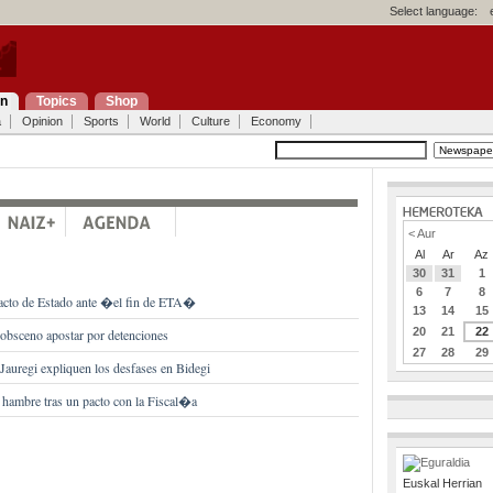
Select language:
on
Topics
Shop
a
Opinion
Sports
World
Culture
Economy
< Aur
Al
Ar
Az
30
31
1
6
7
8
cto de Estado ante �el fin de ETA�
13
14
15
20
21
22
e obsceno apostar por detenciones
27
28
29
Jauregi expliquen los desfases en Bidegi
 hambre tras un pacto con la Fiscal�a
Euskal Herrian