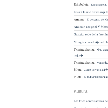
Eskubaloia -
Entrenamiento
El San Inazio estrenar� l
Arrauna -
El descenso del O
Andoain acoge el V Master
Gasteiz, sede de la fase f
Mungia vive el s�bado la
Txirrindularitza -
�El ganad
mejor�
Txirrindularitza -
Valverde,
Pilota -
Como volver a la f�
Pilota -
El Individual tendr�
Kultura
Las fotos contestatarias 