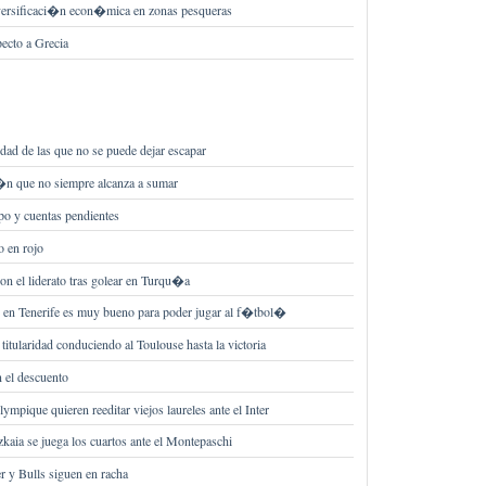
iversificaci�n econ�mica en zonas pesqueras
ecto a Grecia
dad de las que no se puede dejar escapar
�n que no siempre alcanza a sumar
po y cuentas pendientes
 en rojo
on el liderato tras golear en Turqu�a
 en Tenerife es muy bueno para poder jugar al f�tbol�
 titularidad conduciendo al Toulouse hasta la victoria
 el descuento
mpique quieren reeditar viejos laureles ante el Inter
kaia se juega los cuartos ante el Montepaschi
 y Bulls siguen en racha