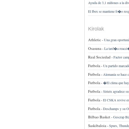
Ayuda de 3,1 millones a la d
El Ibex se mantiene fr�o resp
Kirolak
Athletic -
Una gran oportuni
Osasuna -
La tard�a reacci
Real Sociedad -
Factor cam
Futbola -
Un partido marcado
Futbola -
Alemania se hace c
Futbola -
�El clima que hay
Futbola -
Sirieix agradece su
Futbola -
El CSKA revive en
Futbola -
Deschamps y su Oly
Bilbao Basket -
Gescrap Biz
Saskibaloia -
Spurs, Thunder