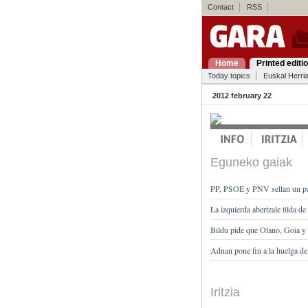
Contact
RSS
Home
Printed editi
Today topics
Euskal Herri
2012 february 22
Eguneko gaiak
PP, PSOE y PNV sellan un pa
La izquierda abertzale tilda d
Bildu pide que Olano, Goia y 
Adnan pone fin a la huelga de
Iritzia