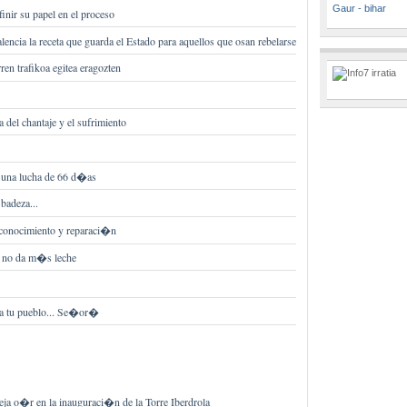
Gaur - bihar
nir su papel en el proceso
lencia la receta que guarda el Estado para aquellos que osan rebelarse
ren trafikoa egitea eragozten
del chantaje y el sufrimiento
 una lucha de 66 d�as
 badeza...
econocimiento y reparaci�n
a no da m�s leche
 tu pueblo... Se�or�
a o�r en la inauguraci�n de la Torre Iberdrola