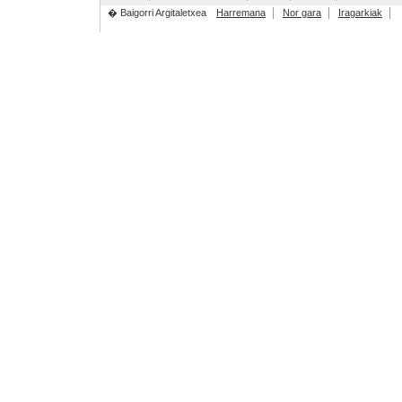
� Baigorri Argitaletxea
Harremana
Nor gara
Iragarkiak