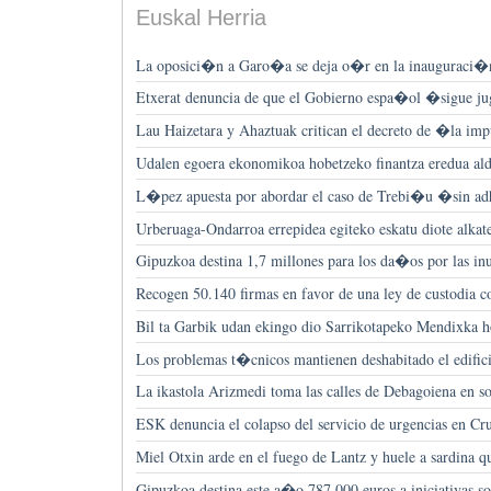
Euskal Herria
La oposici�n a Garo�a se deja o�r en la inauguraci�n 
Etxerat denuncia de que el Gobierno espa�ol �sigue j
Lau Haizetara y Ahaztuak critican el decreto de �la i
Udalen egoera ekonomikoa hobetzeko finantza eredua ald
L�pez apuesta por abordar el caso de Trebi�u �sin a
Urberuaga-Ondarroa errepidea egiteko eskatu diote alkat
Gipuzkoa destina 1,7 millones para los da�os por las in
Recogen 50.140 firmas en favor de una ley de custodia c
Bil ta Garbik udan ekingo dio Sarrikotapeko Mendixka ho
Los problemas t�cnicos mantienen deshabitado el edifici
La ikastola Arizmedi toma las calles de Debagoiena en so
ESK denuncia el colapso del servicio de urgencias en Cr
Miel Otxin arde en el fuego de Lantz y huele a sardina 
Gipuzkoa destina este a�o 787.000 euros a iniciativas so