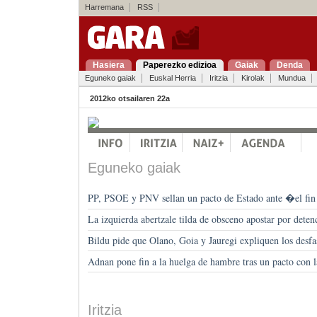
Harremana
RSS
Hasiera
Paperezko edizioa
Gaiak
Denda
Eguneko gaiak
Euskal Herria
Iritzia
Kirolak
Mundua
2012ko otsailaren 22a
Eguneko gaiak
PP, PSOE y PNV sellan un pacto de Estado ante �el f
La izquierda abertzale tilda de obsceno apostar por deten
Bildu pide que Olano, Goia y Jauregi expliquen los desfa
Adnan pone fin a la huelga de hambre tras un pacto con 
Iritzia