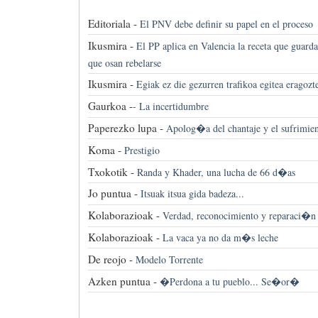
Editoriala -
El PNV debe definir su papel en el proceso
Ikusmira -
El PP aplica en Valencia la receta que guarda
que osan rebelarse
Ikusmira -
Egiak ez die gezurren trafikoa egitea eragozt
Gaurkoa -
-
La incertidumbre
Paperezko lupa -
Apolog�a del chantaje y el sufrimie
Koma -
Prestigio
Txokotik -
Randa y Khader, una lucha de 66 d�as
Jo puntua -
Itsuak itsua gida badeza...
Kolaborazioak -
Verdad, reconocimiento y reparaci�n
Kolaborazioak -
La vaca ya no da m�s leche
De reojo -
Modelo Torrente
Azken puntua -
�Perdona a tu pueblo... Se�or�