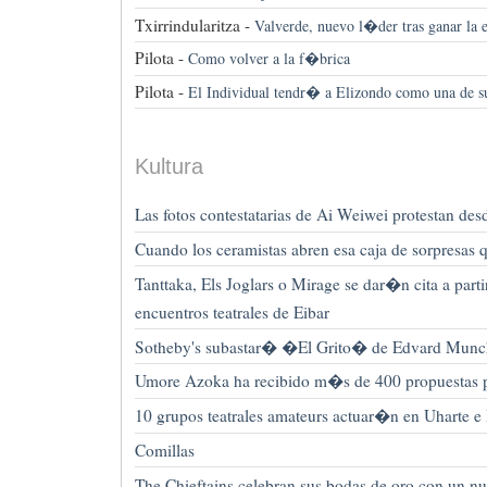
Txirrindularitza -
Valverde, nuevo l�der tras ganar la e
Pilota -
Como volver a la f�brica
Pilota -
El Individual tendr� a Elizondo como una de s
Kultura
Las fotos contestatarias de Ai Weiwei protestan de
Cuando los ceramistas abren esa caja de sorpresas q
Tanttaka, Els Joglars o Mirage se dar�n cita a parti
encuentros teatrales de Eibar
Sotheby's subastar� �El Grito� de Edvard Munc
Umore Azoka ha recibido m�s de 400 propuestas p
10 grupos teatrales amateurs actuar�n en Uharte 
Comillas
The Chieftains celebran sus bodas de oro con un nu