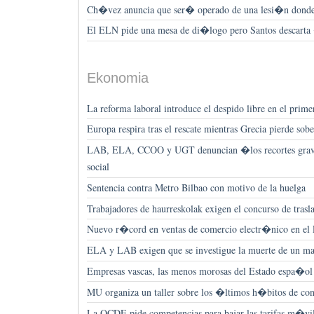
Ch�vez anuncia que ser� operado de una lesi�n donde 
El ELN pide una mesa de di�logo pero Santos descarta
Ekonomia
La reforma laboral introduce el despido libre en el prim
Europa respira tras el rescate mientras Grecia pierde so
LAB, ELA, CCOO y UGT denuncian �los recortes grave
social
Sentencia contra Metro Bilbao con motivo de la huelga
Trabajadores de haurreskolak exigen el concurso de trasl
Nuevo r�cord en ventas de comercio electr�nico en el
ELA y LAB exigen que se investigue la muerte de un ma
Empresas vascas, las menos morosas del Estado espa�ol
MU organiza un taller sobre los �ltimos h�bitos de c
La OCDE pide competencias para bajar las tarifas m�vi