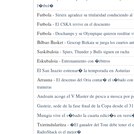
f�tbol�
Futbola -
Sirieix agradece su titularidad conduciendo al 
Futbola -
El CSKA revive en el descuento
Futbola -
Deschamps y su Olympique quieren reeditar viej
Bilbao Basket -
Gescrap Bizkaia se juega los cuartos an
Saskibaloia -
Spurs, Thunder y Bulls siguen en racha
Eskubaloia -
Entrenamiento con �rbitros
El San Inazio estrenar� la temporada en Asturias
Arrauna -
El descenso del Oria contar� el s�bado con 
traineras
Andoain acoge el V Master de pesca a mosca por p
Gasteiz, sede de la fase final de la Copa desde el 3
Mungia vive el s�bado la cuarta edici�n en versi
Txirrindularitza -
�El ganador del Tour debe tener el
RadioShack es el mejor�