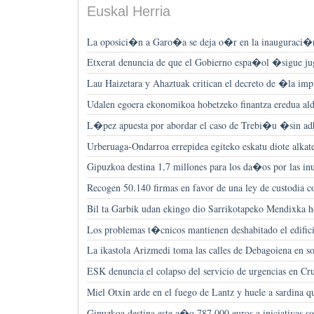
Euskal Herria
La oposici�n a Garo�a se deja o�r en la inauguraci�n 
Etxerat denuncia de que el Gobierno espa�ol �sigue j
Lau Haizetara y Ahaztuak critican el decreto de �la i
Udalen egoera ekonomikoa hobetzeko finantza eredua ald
L�pez apuesta por abordar el caso de Trebi�u �sin a
Urberuaga-Ondarroa errepidea egiteko eskatu diote alkat
Gipuzkoa destina 1,7 millones para los da�os por las in
Recogen 50.140 firmas en favor de una ley de custodia c
Bil ta Garbik udan ekingo dio Sarrikotapeko Mendixka ho
Los problemas t�cnicos mantienen deshabitado el edifici
La ikastola Arizmedi toma las calles de Debagoiena en so
ESK denuncia el colapso del servicio de urgencias en Cr
Miel Otxin arde en el fuego de Lantz y huele a sardina 
Gipuzkoa destina este a�o 787.000 euros a iniciativas so