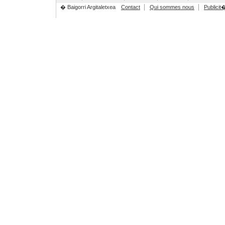
� Baigorri Argitaletxea
Contact
Qui sommes nous
Publicit