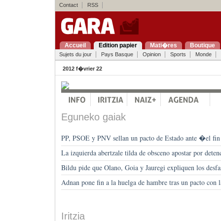
Contact
RSS
Accueil
Edition papier
Mati�res
Boutique
Sujets du jour
Pays Basque
Opinion
Sports
Monde
2012 f�vrier 22
Eguneko gaiak
PP, PSOE y PNV sellan un pacto de Estado ante �el f
La izquierda abertzale tilda de obsceno apostar por deten
Bildu pide que Olano, Goia y Jauregi expliquen los desfa
Adnan pone fin a la huelga de hambre tras un pacto con 
Iritzia