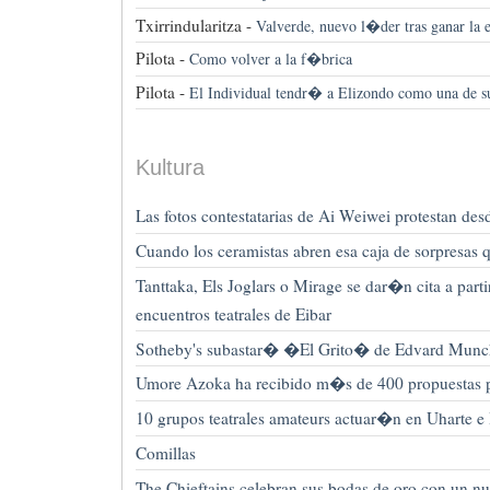
Txirrindularitza -
Valverde, nuevo l�der tras ganar la e
Pilota -
Como volver a la f�brica
Pilota -
El Individual tendr� a Elizondo como una de s
Kultura
Las fotos contestatarias de Ai Weiwei protestan de
Cuando los ceramistas abren esa caja de sorpresas q
Tanttaka, Els Joglars o Mirage se dar�n cita a parti
encuentros teatrales de Eibar
Sotheby's subastar� �El Grito� de Edvard Munc
Umore Azoka ha recibido m�s de 400 propuestas p
10 grupos teatrales amateurs actuar�n en Uharte 
Comillas
The Chieftains celebran sus bodas de oro con un nu