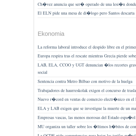
Ch�vez anuncia que ser� operado de una lesi�n donde 
El ELN pide una mesa de di�logo pero Santos descarta
Ekonomia
La reforma laboral introduce el despido libre en el prim
Europa respira tras el rescate mientras Grecia pierde so
LAB, ELA, CCOO y UGT denuncian �los recortes grave
social
Sentencia contra Metro Bilbao con motivo de la huelga
Trabajadores de haurreskolak exigen el concurso de trasl
Nuevo r�cord en ventas de comercio electr�nico en el
ELA y LAB exigen que se investigue la muerte de un ma
Empresas vascas, las menos morosas del Estado espa�ol
MU organiza un taller sobre los �ltimos h�bitos de c
La OCDE pide competencias para bajar las tarifas m�vi