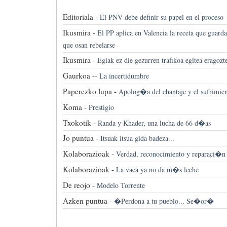
Editoriala -
El PNV debe definir su papel en el proceso
Ikusmira -
El PP aplica en Valencia la receta que guarda
que osan rebelarse
Ikusmira -
Egiak ez die gezurren trafikoa egitea eragozt
Gaurkoa -
-
La incertidumbre
Paperezko lupa -
Apolog�a del chantaje y el sufrimie
Koma -
Prestigio
Txokotik -
Randa y Khader, una lucha de 66 d�as
Jo puntua -
Itsuak itsua gida badeza...
Kolaborazioak -
Verdad, reconocimiento y reparaci�n
Kolaborazioak -
La vaca ya no da m�s leche
De reojo -
Modelo Torrente
Azken puntua -
�Perdona a tu pueblo... Se�or�