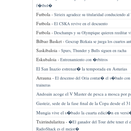
f�tbol�
Futbola -
Sirieix agradece su titularidad conduciendo al 
Futbola -
El CSKA revive en el descuento
Futbola -
Deschamps y su Olympique quieren reeditar viej
Bilbao Basket -
Gescrap Bizkaia se juega los cuartos an
Saskibaloia -
Spurs, Thunder y Bulls siguen en racha
Eskubaloia -
Entrenamiento con �rbitros
El San Inazio estrenar� la temporada en Asturias
Arrauna -
El descenso del Oria contar� el s�bado con 
traineras
Andoain acoge el V Master de pesca a mosca por p
Gasteiz, sede de la fase final de la Copa desde el 3
Mungia vive el s�bado la cuarta edici�n en versi
Txirrindularitza -
�El ganador del Tour debe tener el
RadioShack es el mejor�