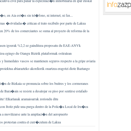
iciativa civil para paliar la especulaci�n inmobiliaria en ipar euskal
o, en Aia est�n sin tel�fono, ni internet, ni fax...
as �olvidadas� critican el trato recibido por parte de Lakua
n 20% de los comerciantes se suma al proyecto de reforma de la
 tasen igoerak %2,2 ez gainditzea proposatu du EAE-ANVk
ioa egingo du Oiangu Bizirik plataformak ostiralean
s y humedales vascos se mantienen seguros respecto a la gripe aviaria
roiektua abiarazteko akordiorik onartzea eragotzi diote Baztango
i�n de Bizkaia se pronuncia sobre los buitres y los cormoranes
de Bara�ain se resiste a desalojar su piso por sentirse estafado
u! Elkarlanak aramaioarrak zoriondu ditu
 con Itoitz pide una purga dentro de la Polic�a Local de Iru�ea
a movilizarse ante la ampliaci�n del aeropuerto
s protestan contra el curr�culum de Lakua