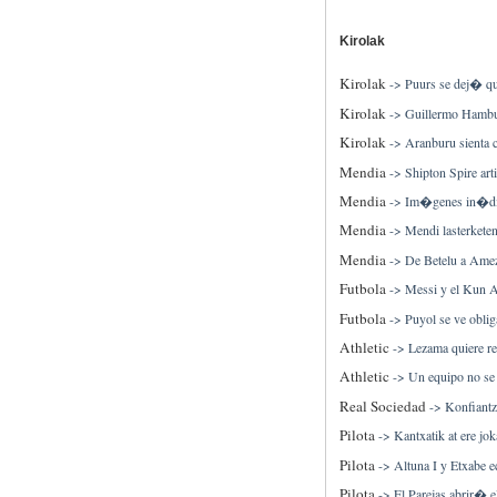
Kirolak
Kirolak
->
Puurs se dej� qu
Kirolak
->
Guillermo Hambu
Kirolak
->
Aranburu sienta 
Mendia
->
Shipton Spire arti
Mendia
->
Im�genes in�dita
Mendia
->
Mendi lasterketen 
Mendia
->
De Betelu a Amezk
Futbola
->
Messi y el Kun 
Futbola
->
Puyol se ve oblig
Athletic
->
Lezama quiere re
Athletic
->
Un equipo no se 
Real Sociedad
->
Konfiantz
Pilota
->
Kantxatik at ere jok
Pilota
->
Altuna I y Etxabe e
Pilota
->
El Parejas abrir� e