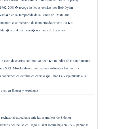
 1962-2001� recoge las letras escritas por Bob Dylan
vaci�n en la Temporada de la Banda de Txistularis
ememora el aniversario de la muerte de Jimeno Jur�o
zulita, �luxuzko amaiera� izan nahi du Latzenek
un ciclo de charlas con motivo del d�a mundial de la salud mental
e XXI. Musikaldiaren kontzertuak ostiralean hasiko dira
 conciertos en octubre en el ciclo �Bilbao La Vieja puente a la
aves en Higuer y Aquitania
 rechazo al expediente ante las asambleas de Sidenor
e parados del INEM en Hego Euskal Herria baja en 2.532 personas