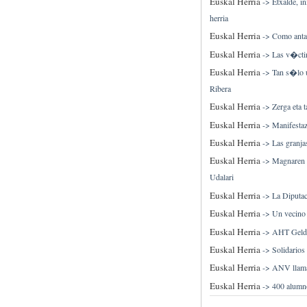
Euskal Herria
->
Etxalde, in
herria
Euskal Herria
->
Como anta�
Euskal Herria
->
Las v�ctim
Euskal Herria
->
Tan s�lo u
Ribera
Euskal Herria
->
Zerga eta
Euskal Herria
->
Manifestaz
Euskal Herria
->
Las granja
Euskal Herria
->
Magnaren p
Udalari
Euskal Herria
->
La Diputac
Euskal Herria
->
Un vecino 
Euskal Herria
->
AHT Geldit
Euskal Herria
->
Solidarios
Euskal Herria
->
ANV llama 
Euskal Herria
->
400 alumno