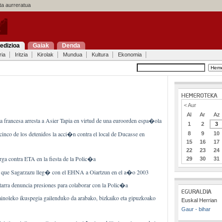
a aurreratua
edizioa
Gaiak
Denda
ria
Iritzia
Kirolak
Mundua
Kultura
Ekonomia
< Aur
Al
Ar
Az
 francesa arresta a Asier Tapia en virtud de una euroorden espa�ola
1
2
3
cinco de los detenidos la acci�n contra el local de Ducasse en
8
9
10
15
16
17
22
23
24
ga contra ETA en la fiesta de la Polic�a
29
30
31
 que Sagarzazu lleg� con el EHNA a Oiartzun en el a�o 2003
tarra denuncia presiones para colaborar con la Polic�a
ainoleko ikuspegia gailenduko da arabako, bizkaiko eta gipuzkoako
Euskal Herrian
Gaur - bihar