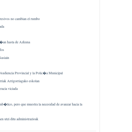
resivos no cambian el rumbo
ada
�an hasta de Azkuna
fos
Sasiain
a Audiencia Provincial y la Polic�a Municipal
rriak Arrigorriagako eskolan
racia viciada
mb�lico, pero que muestra la necesidad de avanzar hacia la
n utzi ditu administrazioak