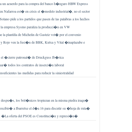
a un acuerdo para la compra del banco h�ngaro HBW Express
n Nafarroa est� en crisis el �modelo industrial�, no el sector
olano pide a los partidos que pasen de las palabras a los hechos
 la empresa Sysmo paraliza la producci�n en VW
 la plantilla de Michelin de Gasteiz vot� por el convenio
re y Rojo ven la fusi�n de BBK, Kutxa y Vital �inaplazabe e
el �cierre patronal� de Druckguss Ib�rica
ar� todos los contratos de inserci�n laboral
nsuficientes las medidas para reducir la siniestralidad
despu�s, los brit�nicos tropiezan en la misma piedra iraqu�
 recibir� a Ibarretxe el d�a 16 para discutir su �hoja de ruta�
: �La oferta del PSOE es Constituci�n y represi�n�