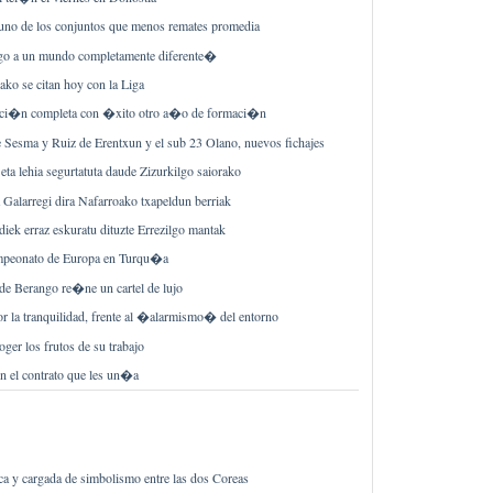
 uno de los conjuntos que menos remates promedia
go a un mundo completamente diferente�
xako se citan hoy con la Liga
cci�n completa con �xito otro a�o de formaci�n
e Sesma y Ruiz de Erentxun y el sub 23 Olano, nuevos fichajes
eta lehia segurtatuta daude Zizurkilgo saiorako
a Galarregi dira Nafarroako txapeldun berriak
diek erraz eskuratu dituzte Errezilgo mantak
ampeonato de Europa en Turqu�a
de Berango re�ne un cartel de lujo
r la tranquilidad, frente al �alarmismo� del entorno
oger los frutos de su trabajo
n el contrato que les un�a
a y cargada de simbolismo entre las dos Coreas