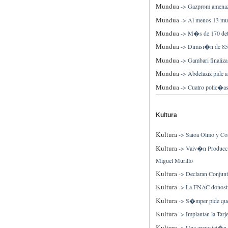
Mundua
->
Gazprom amenaza 
Mundua
->
Al menos 13 mue
Mundua
->
M�s de 170 deten
Mundua
->
Dimisi�n de 85 
Mundua
->
Gambari finaliz
Mundua
->
Abdelaziz pide a
Mundua
->
Cuatro polic�as 
Kultura
Kultura
->
Saioa Olmo y Con
Kultura
->
Vaiv�n Producci
Miguel Murillo
Kultura
->
Declaran Conjunt
Kultura
->
La FNAC donostia
Kultura
->
S�mper pide que 
Kultura
->
Implantan la Tar
Kultura
->
Una exposici�n e