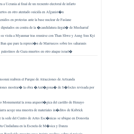
a Ucrania al final de un recuento electoral de infarto
rtos en otro atentado suicida en Afganist�n
idos en protestas ante la base nuclear de Faslane
diputados en contra de la �candidatura ilegal� de Musharraf
a su visita a Myanmar tras reunirse con Than Shwe y Aung Suu Kyi
 Ban que pare la represi�n de Marruecos sobre los saharauis
palestinos de Gaza muertos en otro ataque israel�
sonni reabren el Parque de Atracciones de Artxanda
ones mostrar� la obra �Ant�gona� de S�focles revisada por
o Monumental la zona arqueol�gica del castillo de Henayo
rra acoge una muestra de materiales in�ditos de Kubrick
la sede del Centro de Artes Esc�nicas se ubique en Donostia
jeta Ciudadana en la Escuela de M�sica y Danza
n Barakaldo muestra unos treinta cuadros sobre el paisaje