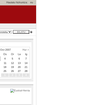
Hautatu hizkuntza:
eu
�
Oct 2007
Hur >
Os
Or
La
Ig
4
5
6
7
11
12
13
14
18
19
20
21
25
26
27
28
1
2
3
4