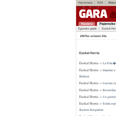
Harremana
RSS
Bilaket
es
fr
en
Hasiera
Paperezko 
Eguneko gaiak
Euskal Her
2007ko urriaren 03a
Euskal Herria
Euskal Herria
->
La Polic�a
Euskal Herria
->
Imputan a 
Bidarrai
Euskal Herria
->
Luesma car
Euskal Herria
->
Recuerdan
Euskal Herria
->
Un gasteiz
Euskal Herria
->
Estatu esp
ikasleen ikasgaietan