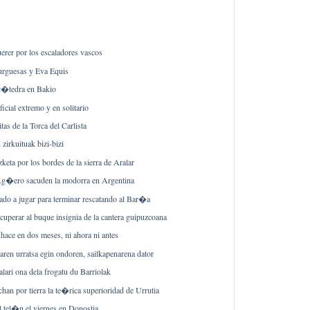
erer por los escaladores vascos
rguesas y Eva Equis
c�tedra en Bakio
ficial extremo y en solitario
s de la Torca del Carlista
zirkuituak bizi-bizi
eta por los bordes de la sierra de Aralar
Ag�ero sacuden la modorra en Argentina
ado a jugar para terminar rescatando al Bar�a
cuperar al buque insignia de la cantera guipuzcoana
hace en dos meses, ni ahora ni antes
aren urratsa egin ondoren, sailkapenarena dator
alari ona dela frogatu du Barriolak
chan por tierra la te�rica superioridad de Urrutia
l tel�n el viernes en Donostia