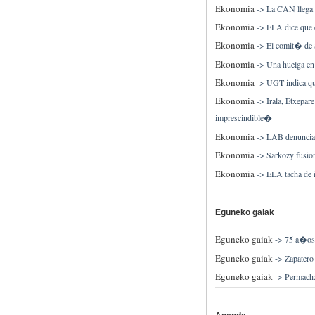
Ekonomia
->
La CAN llega 
Ekonomia
->
ELA dice que e
Ekonomia
->
El comit� de S
Ekonomia
->
Una huelga en
Ekonomia
->
UGT indica que
Ekonomia
->
Irala, Etxepa
imprescindible�
Ekonomia
->
LAB denuncia 
Ekonomia
->
Sarkozy fusion
Ekonomia
->
ELA tacha de i
Eguneko gaiak
Eguneko gaiak
->
75 a�os 
Eguneko gaiak
->
Zapatero
Eguneko gaiak
->
Permach