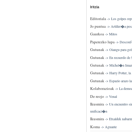
Iritzia
Editoriala
->
Los golpes rep
Jo puntua
->
Artiller�a pes
Gaurkoa
->
Mitos
Paperezko lupa
->
Desconf
Gutunak
->
Oiangu para gol
Gutunak
->
En recuerdo de 
Gutunak
->
Michel�n Imaz
Gutunak
->
Harry Potter, l
Gutunak
->
Espazio arazo la
Kolaborazioak
->
La democ
De reojo
->
Venal
Ikusmira
->
Un encuentro si
unificaci�n
Ikusmira
->
Etxaldek nabarme
Koma
->
Aguante