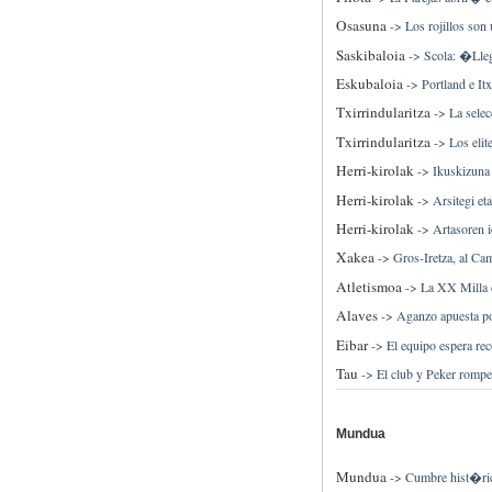
Osasuna
->
Los rojillos son
Saskibaloia
->
Scola: �Lle
Eskubaloia
->
Portland e It
Txirrindularitza
->
La sele
Txirrindularitza
->
Los elit
Herri-kirolak
->
Ikuskizuna 
Herri-kirolak
->
Arsitegi et
Herri-kirolak
->
Artasoren i
Xakea
->
Gros-Iretza, al C
Atletismoa
->
La XX Milla 
Alaves
->
Aganzo apuesta po
Eibar
->
El equipo espera rec
Tau
->
El club y Peker rompe
Mundua
Mundua
->
Cumbre hist�ric