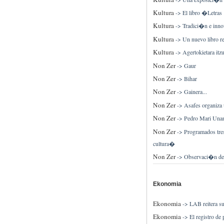
Kultura
->
El libro �Letras
Kultura
->
Tradici�n e inno
Kultura
->
Un nuevo libro r
Kultura
->
Agertokietara it
Non Zer
->
Gaur
Non Zer
->
Bihar
Non Zer
->
Gainera...
Non Zer
->
Asafes organiza 
Non Zer
->
Pedro Mari Unanu
Non Zer
->
Programados tres
cultura�
Non Zer
->
Observaci�n de 
Ekonomia
Ekonomia
->
LAB reitera su
Ekonomia
->
El registro d