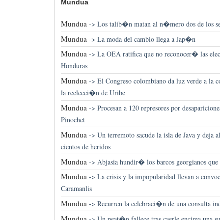
Mundua
Mundua
->
Los talib�n matan al n�mero dos de los ser
Mundua
->
La moda del cambio llega a Jap�n
Mundua
->
La OEA ratifica que no reconocer� las elecc
Honduras
Mundua
->
El Congreso colombiano da luz verde a la c
la reelecci�n de Uribe
Mundua
->
Procesan a 120 represores por desapariciones
Pinochet
Mundua
->
Un terremoto sacude la isla de Java y deja 
cientos de heridos
Mundua
->
Abjasia hundir� los barcos georgianos que 
Mundua
->
La crisis y la impopularidad llevan a convoc
Caramanlis
Mundua
->
Recurren la celebraci�n de una consulta in
Mundua
->
Un peat�n fallece tras caerle encima una su