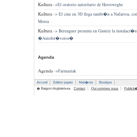
Kultura
->
El oratorio autoritario de Herreweghe
Kultura
->
El cine en 3D llega tambi�n a Nafarroa, con
Morea
Kultura
->
Berenguer presenta en Gasteiz la instalaci�n
�Autofot�voros�
Agenda
Agenda
->
Farmaziak
Accueil
Edition papier
Mati�res
Boutique
� Baigorri Argitaletxea
Contact
Qui sommes nous
Publicit