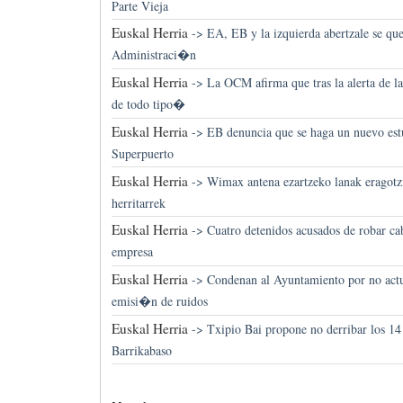
Parte Vieja
Euskal Herria
->
EA, EB y la izquierda abertzale se qu
Administraci�n
Euskal Herria
->
La OCM afirma que tras la alerta de l
de todo tipo�
Euskal Herria
->
EB denuncia que se haga un nuevo estu
Superpuerto
Euskal Herria
->
Wimax antena ezartzeko lanak eragotz
herritarrek
Euskal Herria
->
Cuatro detenidos acusados de robar ca
empresa
Euskal Herria
->
Condenan al Ayuntamiento por no actu
emisi�n de ruidos
Euskal Herria
->
Txipio Bai propone no derribar los 14
Barrikabaso