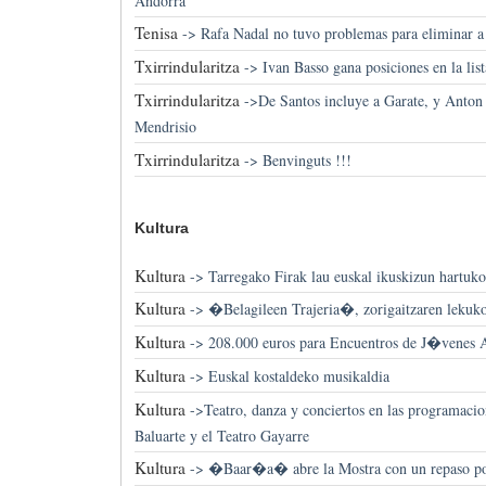
Andorra
Tenisa
->
Rafa Nadal no tuvo problemas para eliminar a
Txirrindularitza
->
Ivan Basso gana posiciones en la list
Txirrindularitza
->
De Santos incluye a Garate, y Anton
Mendrisio
Txirrindularitza
->
Benvinguts !!!
Kultura
Kultura
->
Tarregako Firak lau euskal ikuskizun hartuko 
Kultura
->
�Belagileen Trajeria�, zorigaitzaren lekuko
Kultura
->
208.000 euros para Encuentros de J�venes Ar
Kultura
->
Euskal kostaldeko musikaldia
Kultura
->
Teatro, danza y conciertos en las programaci
Baluarte y el Teatro Gayarre
Kultura
->
�Baar�a� abre la Mostra con un repaso por 