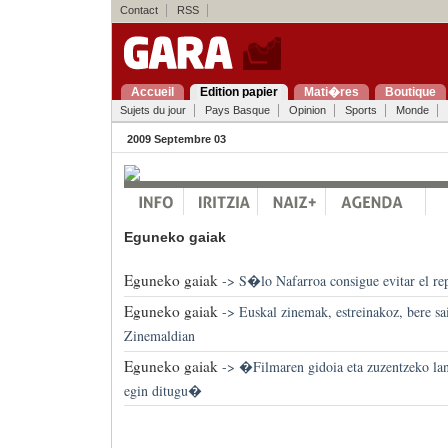
Contact
RSS
Accueil
Edition papier
Mati�res
Boutique
Sujets du jour
Pays Basque
Opinion
Sports
Monde
2009 Septembre 03
Eguneko gaiak
Eguneko gaiak
->
S�lo Nafarroa consigue evitar el rep
Eguneko gaiak
->
Euskal zinemak, estreinakoz, bere sa
Zinemaldian
Eguneko gaiak
->
�Filmaren gidoia eta zuzentzeko lan
egin ditugu�