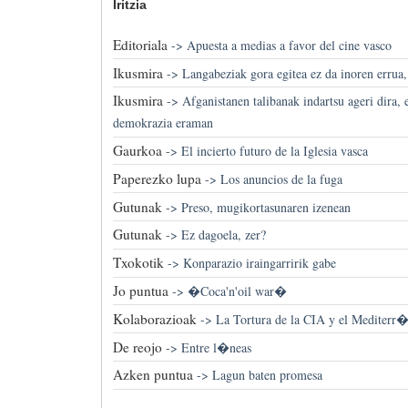
Iritzia
Editoriala
->
Apuesta a medias a favor del cine vasco
Ikusmira
->
Langabeziak gora egitea ez da inoren errua,
Ikusmira
->
Afganistanen talibanak indartsu ageri dira, 
demokrazia eraman
Gaurkoa
->
El incierto futuro de la Iglesia vasca
Paperezko lupa
->
Los anuncios de la fuga
Gutunak
->
Preso, mugikortasunaren izenean
Gutunak
->
Ez dagoela, zer?
Txokotik
->
Konparazio iraingarririk gabe
Jo puntua
->
�Coca'n'oil war�
Kolaborazioak
->
La Tortura de la CIA y el Mediterr
De reojo
->
Entre l�neas
Azken puntua
->
Lagun baten promesa