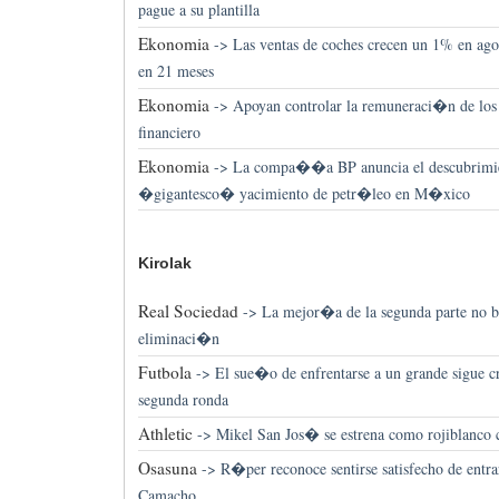
pague a su plantilla
Ekonomia
->
Las ventas de coches crecen un 1% en ago
en 21 meses
Ekonomia
->
Apoyan controlar la remuneraci�n de los d
financiero
Ekonomia
->
La compa��a BP anuncia el descubrimie
�gigantesco� yacimiento de petr�leo en M�xico
Kirolak
Real Sociedad
->
La mejor�a de la segunda parte no bas
eliminaci�n
Futbola
->
El sue�o de enfrentarse a un grande sigue cr
segunda ronda
Athletic
->
Mikel San Jos� se estrena como rojiblanco c
Osasuna
->
R�per reconoce sentirse satisfecho de entrar
Camacho