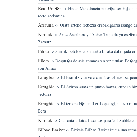
Real Uni�n
->
Hodei Mendinueta podr�a ser baja si su
recto abdominal
Arrauna
->
Olatu arteko trebezia erabakigarria izango 
Kirolak
->
Aritz Aranburu y Txaber Trojaola ya est�n e
Zarautz
Pilota
->
Saririk potoloena emateko biraka dabil jada err
Pilota
->
Despu�s de seis veranos sin ser titular, Pe�ag
con Aimar
Errugbia
->
El Biarritz vuelve a caer tras ofrecer su peo
Errugbia
->
El Aviron suma un punto bonus, aunque hiz
victoria
Errugbia
->
El tercera l�nea Iker Lopategi, nuevo ref
Bera
Kirolak
->
Cuarenta pilotos inscritos para la I Subida 
Bilbao Basket
->
Bizkaia Bilbao Basket inicia una sem