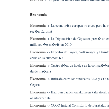
Ekonomia
Ekonomia
->
La econom�a europea no crece pero ha r
seg�n Eurostat
Ekonomia
->
La Diputaci�n de Gipuzkoa prev� un en
millones �o m�s� en 2010
Ekonomia
->
Expertos de Toyota, Volkswagen y Daimle
crisis en la automoci�n
Ekonomia
->
Cuatro d�as de huelga en la compa��a 
desde ma�ana
Ekonomia
->
Rifirrafe entre los sindicatos ELA y CCO
Cegasa
Ekonomia
->
Haurdun dauden emakumeen kaleratzeak ar
ohartarazi dute
Ekonomia
->
CCOO insta al Consistorio de Barakaldo a