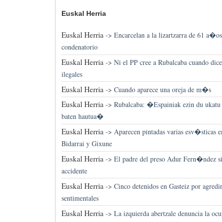
Euskal Herria
Euskal Herria
->
Encarcelan a la lizartzarra de 61 a�os
condenatorio
Euskal Herria
->
Ni el PP cree a Rubalcaba cuando dice
ilegales
Euskal Herria
->
Cuando aparece una oreja de m�s
Euskal Herria
->
Rubalcaba: �Espainiak ezin du ukatu
baten hautua�
Euskal Herria
->
Aparecen pintadas varias esv�sticas en
Bidarrai y Gixune
Euskal Herria
->
El padre del preso Adur Fern�ndez sig
accidente
Euskal Herria
->
Cinco detenidos en Gasteiz por agredir 
sentimentales
Euskal Herria
->
La izquierda abertzale denuncia la ocu