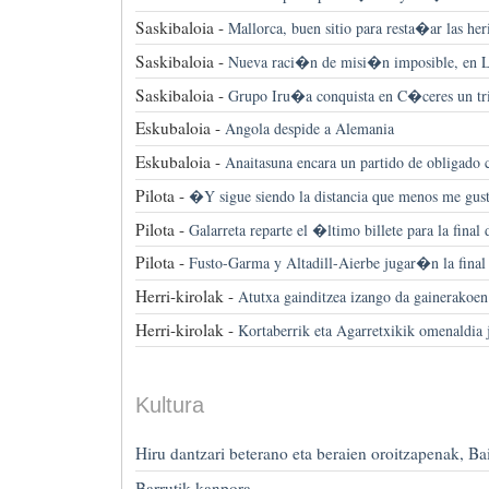
Saskibaloia -
Mallorca, buen sitio para resta�ar las her
Saskibaloia -
Nueva raci�n de misi�n imposible, en L
Saskibaloia -
Grupo Iru�a conquista en C�ceres un tr
Eskubaloia -
Angola despide a Alemania
Eskubaloia -
Anaitasuna encara un partido de obligado
Pilota -
�Y sigue siendo la distancia que menos me gu
Pilota -
Galarreta reparte el �ltimo billete para la final 
Pilota -
Fusto-Garma y Altadill-Aierbe jugar�n la final 
Herri-kirolak -
Atutxa gainditzea izango da gainerakoen
Herri-kirolak -
Kortaberrik eta Agarretxikik omenaldia
Kultura
Hiru dantzari beterano eta beraien oroitzapenak, Ba
Barrutik kanpora