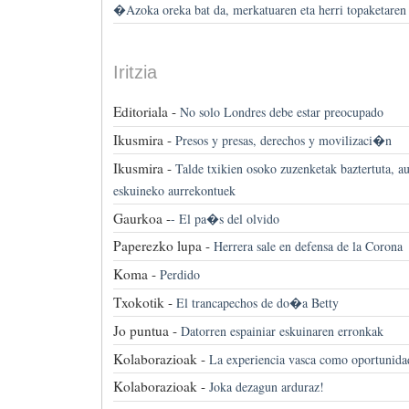
�Azoka oreka bat da, merkatuaren eta herri topaketare
Iritzia
Editoriala -
No solo Londres debe estar preocupado
Ikusmira -
Presos y presas, derechos y movilizaci�n
Ikusmira -
Talde txikien osoko zuzenketak baztertuta, a
eskuineko aurrekontuek
Gaurkoa -
-
El pa�s del olvido
Paperezko lupa -
Herrera sale en defensa de la Corona
Koma -
Perdido
Txokotik -
El trancapechos de do�a Betty
Jo puntua -
Datorren espainiar eskuinaren erronkak
Kolaborazioak -
La experiencia vasca como oportunidad
Kolaborazioak -
Joka dezagun arduraz!