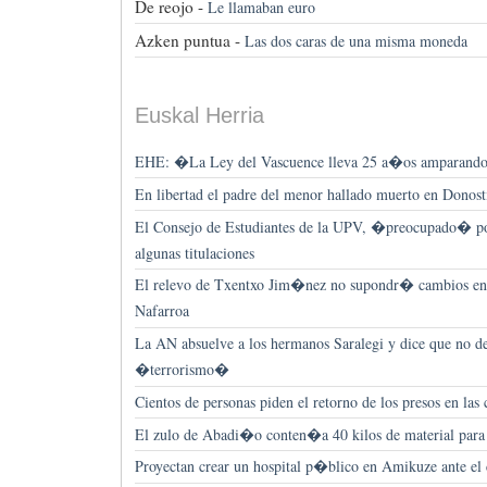
De reojo -
Le llamaban euro
Azken puntua -
Las dos caras de una misma moneda
Euskal Herria
EHE: �La Ley del Vascuence lleva 25 a�os amparando 
En libertad el padre del menor hallado muerto en Donost
El Consejo de Estudiantes de la UPV, �preocupado� po
algunas titulaciones
El relevo de Txentxo Jim�nez no supondr� cambios en 
Nafarroa
La AN absuelve a los hermanos Saralegi y dice que no de
�terrorismo�
Cientos de personas piden el retorno de los presos en las 
El zulo de Abadi�o conten�a 40 kilos de material para 
Proyectan crear un hospital p�blico en Amikuze ante el 