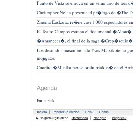
Punto de Vista se enroca en un seminario de tres 
Christopher Nolan presenta el pr�logo de �The 
Zinema Euskaraz re�ne casi 1.000 espectadores e
El Teatro Campos estrena el documental �Alma�
�Amanecer�, el final de la saga �Crep�sculo�,
Los desnudos masculinos de Yves Matxikote no gust
mojigatos
Cuartito �Musika per se orniturrinkus� en el Arri
Agenda
Farmaziak
Hasiera
Paperezko edizioa
Gaiak
Denda
� Baigorri Argitaletxea
Harremana
Nor gara
Iragarkiak