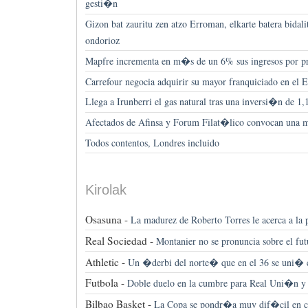
gesti�n
Gizon bat zauritu zen atzo Erroman, elkarte batera bidali
ondorioz
Mapfre incrementa en m�s de un 6% sus ingresos por p
Carrefour negocia adquirir su mayor franquiciado en el 
Llega a Irunberri el gas natural tras una inversi�n de 1,
Afectados de Afinsa y Forum Filat�lico convocan una 
Todos contentos, Londres incluido
Kirolak
Osasuna -
La madurez de Roberto Torres le acerca a la p
Real Sociedad -
Montanier no se pronuncia sobre el fu
Athletic -
Un �derbi del norte� que en el 36 se uni� 
Futbola -
Doble duelo en la cumbre para Real Uni�n 
Bilbao Basket -
La Copa se pondr�a muy dif�cil en ca