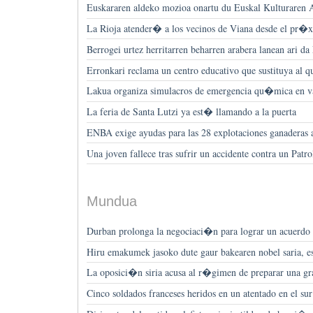
Euskararen aldeko mozioa onartu du Euskal Kulturaren 
La Rioja atender� a los vecinos de Viana desde el pr�
Berrogei urtez herritarren beharren arabera lanean ari da
Erronkari reclama un centro educativo que sustituya al
Lakua organiza simulacros de emergencia qu�mica en va
La feria de Santa Lutzi ya est� llamando a la puerta
ENBA exige ayudas para las 28 explotaciones ganaderas af
Una joven fallece tras sufrir un accidente contra un Patro
Mundua
Durban prolonga la negociaci�n para lograr un acuerdo 
Hiru emakumek jasoko dute gaur bakearen nobel saria, es
La oposici�n siria acusa al r�gimen de preparar una g
Cinco soldados franceses heridos en un atentado en el s