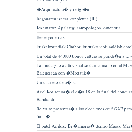
�Arquitectura� y religi�n
Iraganaren izaera konplexua (III)
Joxemartin Apalategi antropologoa, omendua
Beste generoak
Euskaltzaindiak Chahori buruzko jardunaldiak antol
Un total de 44.000 bonos cultura se pondr�n a la ve
La moda y lo audiovisual se dan la mano en el Mu
Balenciaga con �Modatik�
Un cuarteto de a�pa
Ariel Rot actuar� el d�a 18 en la final del concur
Barakaldo
Reixa se presentar� a las elecciones de SGAE par
fama�
El batel Arriluze Bi �amarra� dentro Museo Ma