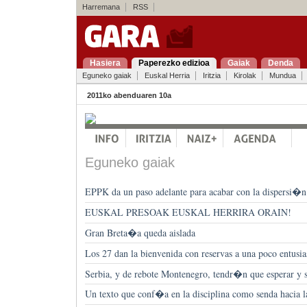
Harremana
RSS
Hasiera
Paperezko edizioa
Gaiak
Denda
Eguneko gaiak
Euskal Herria
Iritzia
Kirolak
Mundua
2011ko abenduaren 10a
Eguneko gaiak
EPPK da un paso adelante para acabar con la dispersi�n
EUSKAL PRESOAK EUSKAL HERRIRA ORAIN!
Gran Breta�a queda aislada
Los 27 dan la bienvenida con reservas a una poco entusi
Serbia, y de rebote Montenegro, tendr�n que esperar y s
Un texto que conf�a en la disciplina como senda hacia 