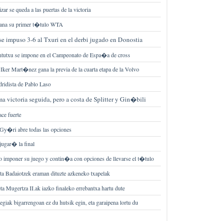
zar se queda a las puertas de la victoria
gana su primer t�tulo WTA
se impuso 3-6 al Txuri en el derbi jugado en Donostia
ntutxu se impone en el Campeonato de Espa�a de cross
er Mart�nez gana la previa de la cuarta etapa de la Volvo
ridista de Pablo Laso
a victoria seguida, pero a costa de Splitter y Gin�bili
ace fuerte
l Gy�ri abre todas las opciones
ugar� la final
o imponer su juego y contin�a con opciones de llevarse el t�tulo
 Badaiotzek eraman dituzte azkeneko txapelak
ta Mugertza II.ak iazko finaleko errebantxa hartu dute
giak bigarrengoan ez du hutsik egin, eta garaipena lortu du