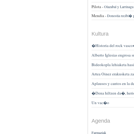
Pilota -
Olazabal y Larrinaga
Mendia -
Donostia recibi� 
Kultura
�Historia del rock vasco
Alberto Iglesias engrosa 
Bideokopla lehiaketa hasi
Artea Oinez erakusketa z
Aplausos y cantos en la 
�Dena hiltzen da�, heriot
Un vac�o
Agenda
Farmaziak