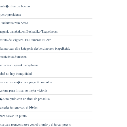
tambi�n fueron buenas
quero presidente
 indartsua zein beroa
 nagusi, banakakoen Euskadiko Txapelketan
stillo de Viguera. En Cameros Nuevo
da martxan dira kategoria desberdinetako txapelketak
rantzitsua Sunseten
ten atzean, egiazko ergelkeria
idad no hay tranquilidad
mendi no se ve�a para jugar 90 minutos...
cciona para firmar su mejor victoria
�o no pudo con un final de pesadilla
 a ceder terreno con el l�der
ara salvar un punto
na para reencontrarse con el triunfo y el tercer puesto