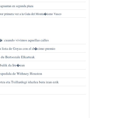
 aguantan en segunda plaza
por primera vez a la Gala del Monta�ismo Vasco
�: cuando vivimos aquellas calles
su lista de Goyas con el d�cimo premio
 du Bertsozale Elkarteak
abalik da Iru�ean
despedida de Withney Houston
za eta Txillardegi idazlea bera izan ezik