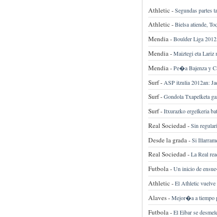
Athletic -
Segundas partes 
Athletic -
Bielsa atiende, To
Mendia -
Boulder Liga 2012,
Mendia -
Maiztegi eta Lariz
Mendia -
Pe�a Bajenza y Ca
Surf -
ASP itzulia 2012an: Ja
Surf -
Gondola Txapelketa gar
Surf -
Itxurazko ergelkeria ba
Real Sociedad -
Sin regular
Desde la grada -
Si Illarra
Real Sociedad -
La Real rea
Futbola -
Un inicio de ensue
Athletic -
El Athletic vuelve
Alaves -
Mejor�a a tiempo p
Futbola -
El Eibar se desmele