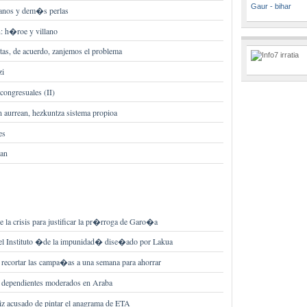
Gaur - bihar
ilianos y dem�s perlas
: h�roe y villano
tas, de acuerdo, zanjemos el problema
zi
ongresuales (II)
 aurrean, hezkuntza sistema propioa
es
uan
la crisis para justificar la pr�rroga de Garo�a
 el Instituto �de la impunidad� dise�ado por Lakua
recortar las campa�as a una semana para ahorrar
a dependientes moderados en Araba
z acusado de pintar el anagrama de ETA