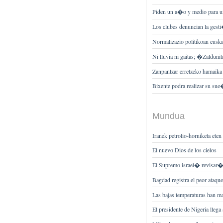
Piden un a�o y medio para 
Los clubes denuncian la gesti
Normalizazio politikoan euska
Ni lluvia ni gaitas; �Zaldun
Zanpantzar erretzeko hamaika 
Bixente podra realizar su su
Mundua
Iranek petrolio-horniketa eten d
El nuevo Dios de los cielos
El Supremo israel� revisar� 
Bagdad registra el peor ataque
Las bajas temperaturas han 
El presidente de Nigeria llega 