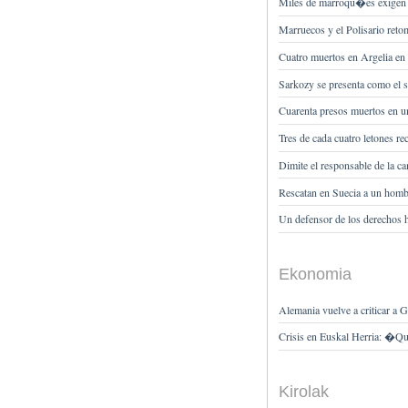
Miles de marroqu�es exigen d
Marruecos y el Polisario ret
Cuatro muertos en Argelia en 
Sarkozy se presenta como el 
Cuarenta presos muertos en 
Tres de cada cuatro letones r
Dimite el responsable de la
Rescatan en Suecia a un hombr
Un defensor de los derechos
Ekonomia
Alemania vuelve a criticar a 
Crisis en Euskal Herria: �
Kirolak