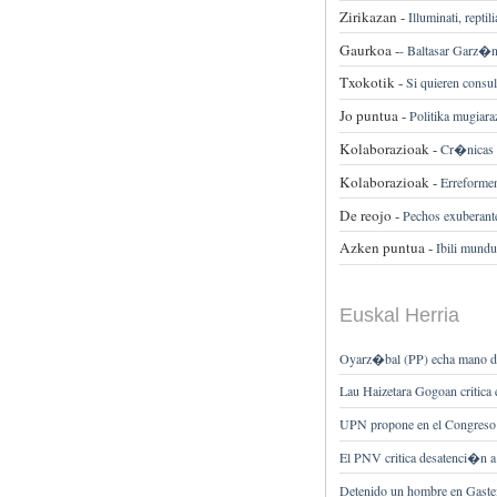
Zirikazan -
Illuminati, rept
Gaurkoa -
-
Baltasar Garz�n
Txokotik -
Si quieren consul
Jo puntua -
Politika mugiara
Kolaborazioak -
Cr�nicas c
Kolaborazioak -
Erreformen
De reojo -
Pechos exuberant
Azken puntua -
Ibili mund
Euskal Herria
Oyarz�bal (PP) echa mano de 
Lau Haizetara Gogoan critica
UPN propone en el Congreso 
El PNV critica desatenci�n 
Detenido un hombre en Gastei