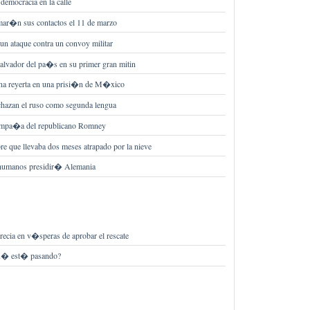
emocracia en la calle
omar�n sus contactos el 11 de marzo
un ataque contra un convoy militar
salvador del pa�s en su primer gran mitin
una reyerta en una prisi�n de M�xico
echazan el ruso como segunda lengua
 campa�a del republicano Romney
e que llevaba dos meses atrapado por la nieve
 humanos presidir� Alemania
Grecia en v�speras de aprobar el rescate
Qu� est� pasando?