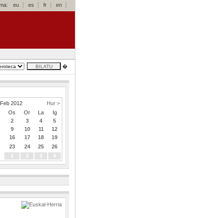
oma:
eu
es
fr
en
�
Feb 2012
Hur >
z
Os
Or
La
Ig
2
3
4
5
9
10
11
12
5
16
17
18
19
2
23
24
25
26
9
1
2
3
4