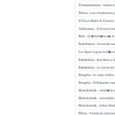
Txirrindularitza -
Markel Iri
Tenisa -
Lara Arruabarrena 
El Escor-Bakh de Gasteiz 
Atletismoa -
El Ercoreca Sa
Bela -
El �Telef�nica� de Ik
Saskibaloia -
Doctorado mad
Los Spurs logran la d�cim
Eskubaloia -
Bera Bera se h
Eskubaloia -
La victoria de
Errugbia -
El Ampo Ordizia j
Errugbia -
El Bizkarians sup
Herri-kirolak -
Abadi�ok eta
Herri-kirolak -
Arrospidek e
Herri-kirolak -
Xabier Minde
Pilota -
Victoria de cuaresma