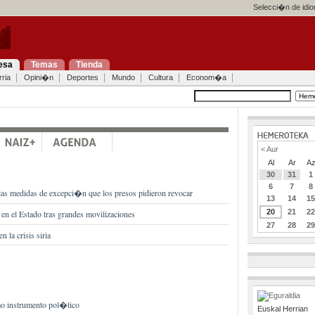
Selecci�n de idi
esa
Temas
Tienda
ria
Opini�n
Deportes
Mundo
Cultura
Econom�a
< Aur
Al
Ar
A
30
31
1
6
7
8
las medidas de excepci�n que los presos pidieron revocar
13
14
1
20
21
2
n el Estado tras grandes movilizaciones
27
28
2
 la crisis siria
o instrumento pol�tico
Euskal Herrian