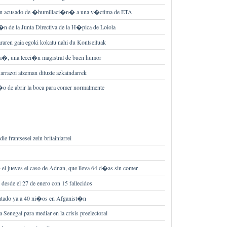
un acusado de �humillaci�n� a una v�ctima de ETA
�n de la Junta Directiva de la H�pica de Loiola
raren gaia egoki kokatu nahi du Kontseiluak
ita�, una lecci�n magistral de buen humor
arrazoi atzeman dituzte azkaindarrek
e�o de abrir la boca para comer normalmente
ie frantsesei zein britainiarrei
el jueves el caso de Adnan, que lleva 64 d�as sin comer
 desde el 27 de enero con 15 fallecidos
matado ya a 40 ni�os en Afganist�n
a Senegal para mediar en la crisis preelectoral