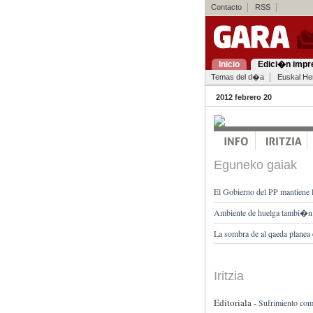
Contacto
RSS
Inicio
Edici�n impr
Temas del d�a
Euskal Her
2012 febrero 20
Eguneko gaiak
El Gobierno del PP mantiene 
Ambiente de huelga tambi�n e
La sombra de al qaeda planea en
Iritzia
Editoriala -
Sufrimiento com