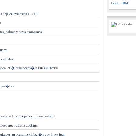
Gaur - bihar
ta deja en evidencia a la UE
a
es, sobres y otras sinrazones
uerra
 ibilbidea
lanco, el �Papa negro� y Euskal Herria
a pol�tica
esta de Urkullu para un nuevo estatus
reso que sufre la doctrina
aria por un presunta violaci�n que investigan