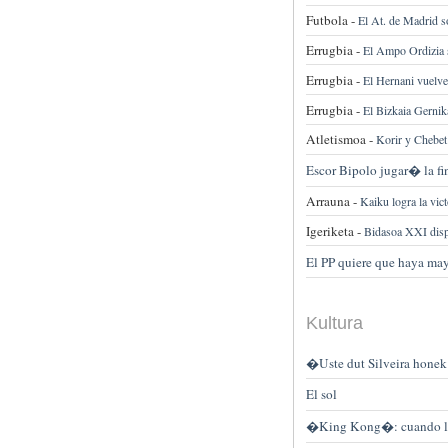
Futbola -
El At. de Madrid s
Errugbia -
El Ampo Ordizia se
Errugbia -
El Hernani vuelve
Errugbia -
El Bizkaia Gernik
Atletismoa -
Korir y Chebet
Escor Bipolo jugar� la fin
Arrauna -
Kaiku logra la vi
Igeriketa -
Bidasoa XXI dis
El PP quiere que haya ma
Kultura
�Uste dut Silveira honek
El sol
�King Kong�: cuando la 