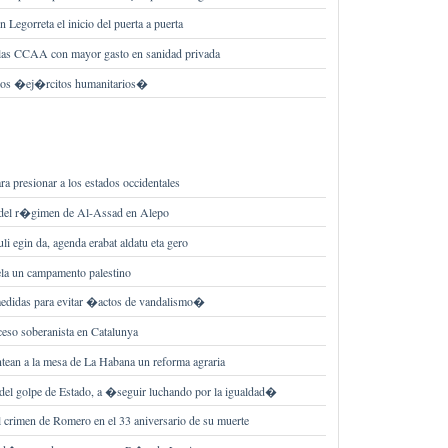
 Legorreta el inicio del puerta a puerta
las CCAA con mayor gasto en sanidad privada
e los �ej�rcitos humanitarios�
ara presionar a los estados occidentales
 del r�gimen de Al-Assad en Alepo
uli egin da, agenda erabat aldatu eta gero
la un campamento palestino
edidas para evitar �actos de vandalismo�
ceso soberanista en Catalunya
ean a la mesa de La Habana un reforma agraria
el golpe de Estado, a �seguir luchando por la igualdad�
l crimen de Romero en el 33 aniversario de su muerte