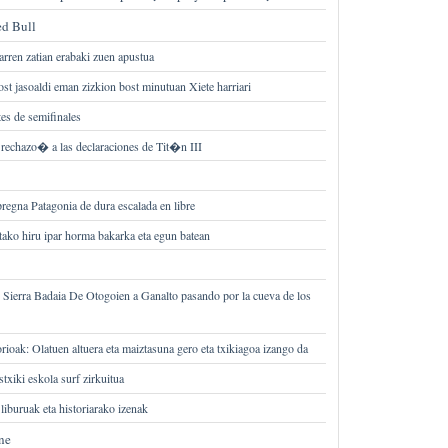
ed Bull
arren zatian erabaki zuen apustua
ost jasoaldi eman zizkion bost minutuan Xiete harriari
es de semifinales
chazo� a las declaraciones de Tit�n III
egna Patagonia de dura escalada en libre
etako hiru ipar horma bakarka eta egun batean
 Sierra Badaia De Otogoien a Ganalto pasando por la cueva de los
ioak: Olatuen altuera eta maiztasuna gero eta txikiagoa izango da
txiki eskola surf zirkuitua
iburuak eta historiarako izenak
ne