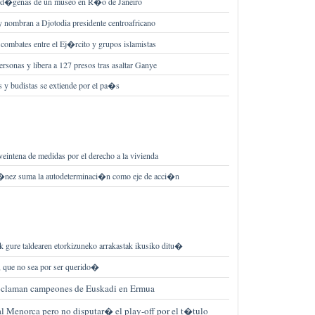
 ind�genas de un museo en R�o de Janeiro
 y nombran a Djotodia presidente centroafricano
 combates entre el Ej�rcito y grupos islamistas
sonas y libera a 127 presos tras asaltar Ganye
 y budistas se extiende por el pa�s
veintena de medidas por el derecho a la vivienda
T�nez suma la autodeterminaci�n como eje de acci�n
k gure taldearen etorkizuneko arrakastak ikusiko ditu�
 que no sea por ser querido�
roclaman campeones de Euskadi en Ermua
l Menorca pero no disputar� el play-off por el t�tulo