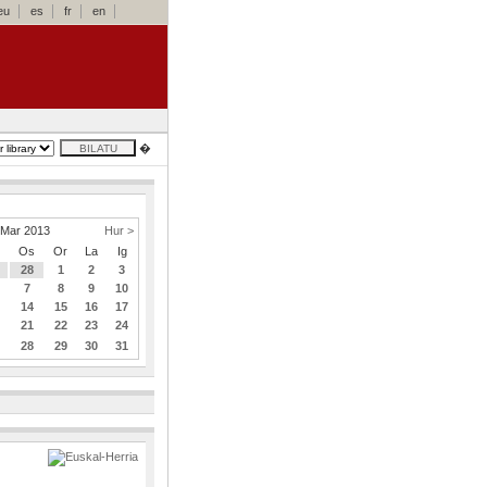
eu
es
fr
en
�
Mar 2013
Hur >
z
Os
Or
La
Ig
7
28
1
2
3
7
8
9
10
3
14
15
16
17
0
21
22
23
24
7
28
29
30
31