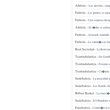
Athletic -
Los alevines, ca
Futbola -
Los puntos se repa
Futbola -
Una sorpresa desag
Athletic -
El l�der se refuer
Futbola -
Avironek oraindik 
Futbola -
La valent�a no ba
Real Sociedad -
La Real rea
Txirrindularitza -
De Gendt 
Txirrindularitza -
Froome se
Txirrindularitza -
Ca�ada s
Saskibaloia -
La necesidad g
Saskibaloia -
Los Knicks de
Bilbao Basket -
La reacci�n
Saskibaloia -
El Obradoiro s
Eskubaloia -
Contin�a la es