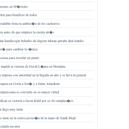
mpeones en M�stoles
rten para beneficio de todos
radable frena la ambici�n de los cachorros
za antes de que empiece la cuenta atr�s
lan handia egin beharko du dagoen lekuan jarraitu ahal izateko
st� para cambiar la t�nica
cciona para recortar un punto
impide la victoria de David L�pez en Montjuic
 impone con autoridad en la llegada en alto y se lleva la general
upera en Gorla a Sol� y a Julen Amezketa
uipuzcoana se convierte en su mayor virtud
dican su victoria a Jason Kidd por su 40 cumplea�os
 llega muy tarde
e mete en la octava posici�n de la mano de Salah Mejri
calada navarra