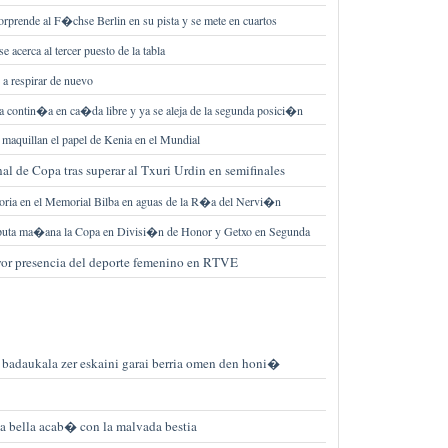
orprende al F�chse Berlin en su pista y se mete en cuartos
 acerca al tercer puesto de la tabla
 a respirar de nuevo
a contin�a en ca�da libre y ya se aleja de la segunda posici�n
 maquillan el papel de Kenia en el Mundial
al de Copa tras superar al Txuri Urdin en semifinales
ctoria en el Memorial Bilba en aguas de la R�a del Nervi�n
puta ma�ana la Copa en Divisi�n de Honor y Getxo en Segunda
yor presencia del deporte femenino en RTVE
 badaukala zer eskaini garai berria omen den honi�
bella acab� con la malvada bestia