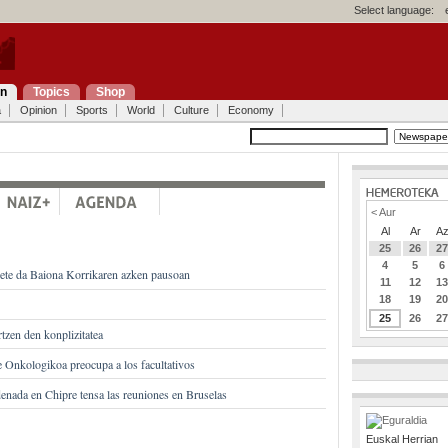
Select language:
on
Topics
Shop
a
Opinion
Sports
World
Culture
Economy
< Aur
Al
Ar
A
25
26
2
4
5
6
bete da Baiona Korrikaren azken pausoan
11
12
1
18
19
2
25
26
2
tzen den konplizitatea
 Onkologikoa preocupa a los facultativos
enada en Chipre tensa las reuniones en Bruselas
Euskal Herrian