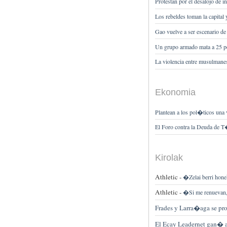
Protestan por el desalojo de
Los rebeldes toman la capital
Gao vuelve a ser escenario de
Un grupo armado mata a 25 per
La violencia entre musulmanes
Ekonomia
Plantean a los pol�ticos una 
El Foro contra la Deuda de 
Kirolak
Athletic -
�Zelai berri hone
Athletic -
�Si me renuevan,
Frades y Larra�aga se p
El Ecay Leadernet gan� a