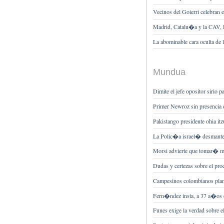
Vecinos del Goierri celebran en
Madrid, Catalu�a y la CAV, 
La abominable cara oculta d
Mundua
Dimite el jefe opositor sirio p
Primer Newroz sin presencia
Pakistango presidente ohia itz
La Polic�a israel� desmante
Morsi advierte que tomar� m
Dudas y certezas sobre el pro
Campesinos colombianos plant
Fern�ndez insta, a 37 a�os d
Funes exige la verdad sobre e