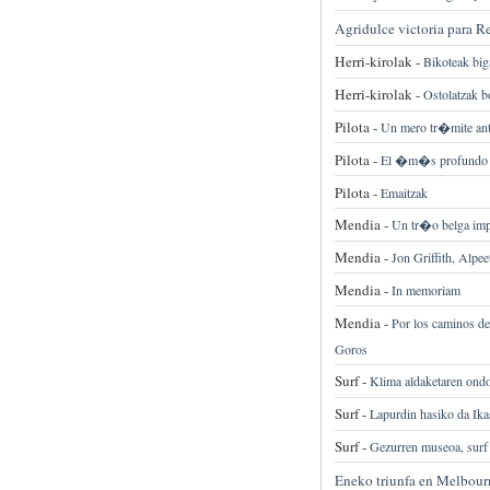
Agridulce victoria para R
Herri-kirolak -
Bikoteak big
Herri-kirolak -
Ostolatzak b
Pilota -
Un mero tr�mite ant
Pilota -
El �m�s profundo re
Pilota -
Emaitzak
Mendia -
Un tr�o belga impr
Mendia -
Jon Griffith, Alpe
Mendia -
In memoriam
Mendia -
Por los caminos de
Goros
Surf -
Klima aldaketaren ondor
Surf -
Lapurdin hasiko da Ikas
Surf -
Gezurren museoa, surf l
Eneko triunfa en Melbour