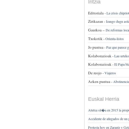
Iritzia
Editoriala -
La crisis chiprio
Zirikazan -
Izango dugu asti
Gaurkoa -
-
De reformas local
Txokotik -
Orienta-listos
Jo puntua -
Paz que parece g
Kolaborazioak -
Lau urteko
Kolaborazioak -
El Papa b
De reojo -
Viajeros
Azken puntua -
Abstinenci
Euskal Herria
Atutxa sit�a en 2015 la propu
Accidente de allegados de un p
Protesta hoy en Zarautz y Get