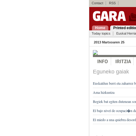
Contact
RSS
Home
Printed editi
Today topics
Euskal Herri
2013 Martxoaren 25
Eguneko gaiak
Euskaldun berri eta zaharrez 
Ama hizkuntza
Begiek bat egiten dutenean sor
El bajo nivel de ocupaci�n de
El miedo a una quiebra desord