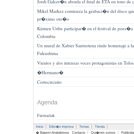
Jordi Galcer�n aborda el final de ETA en tono de
Mikel Markez comienza la grabaci�n del disco qu
pr�ximo oto�o
Kirmen Uribe participar� en el festival de poes�
Colombia
Un mural de Xabier Santxotena rinde homenaje a l
Fukushima
Vientos y dos intensas voces protagonistas en Tolo
�Hermano�
Cortocircuito
Agenda
Farmaziak
Inicio
Edici�n impresa
Temas
Tienda
� Baigorri Argitaletxea
Contacto
Qui�nes somos
Publicid