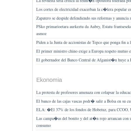
La revuelta siria critica la reuni�n opositora tolerada 
Los cortes de electricidad exacerban la c�lera popular e
Zapatero se despide defendiendo sus reformas y anunci
PSko primarioetara aurkeztu da Aubry, Estatu frantseseko
asmoz
Piden a la Junta de accionistas de Tepco que ponga fin a
El primer ministro chino exige a Europa respeto mutuo en
El gobernador del Banco Central de Afganist�n huye 
Ekonomia
La protesta de profesores amenaza con colapsar la educ
El banco de las cajas vascas podr� salir a Bolsa en su c
ELA: �El 37% de los fondos de Hobetuz, para CCOO, 
Las campa�as del bonito y del at�n rojo arrancan con 
consumo