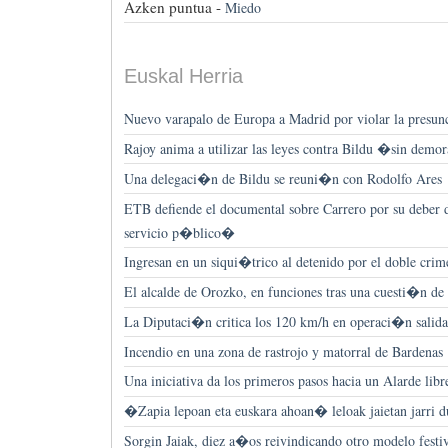
Azken puntua -
Miedo
Euskal Herria
Nuevo varapalo de Europa a Madrid por violar la presun
Rajoy anima a utilizar las leyes contra Bildu �sin dem
Una delegaci�n de Bildu se reuni�n con Rodolfo Ares
ETB defiende el documental sobre Carrero por su debe
servicio p�blico�
Ingresan en un siqui�trico al detenido por el doble crim
El alcalde de Orozko, en funciones tras una cuesti�n de
La Diputaci�n critica los 120 km/h en operaci�n salida
Incendio en una zona de rastrojo y matorral de Bardenas
Una iniciativa da los primeros pasos hacia un Alarde libre
�Zapia lepoan eta euskara ahoan� leloak jaietan jarri d
Sorgin Jaiak, diez a�os reivindicando otro modelo festi