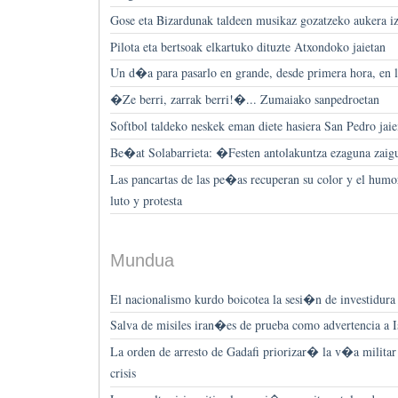
Gose eta Bizardunak taldeen musikaz gozatzeko aukera 
Pilota eta bertsoak elkartuko dituzte Atxondoko jaietan
Un d�a para pasarlo en grande, desde primera hora, en l
�Ze berri, zarrak berri!�... Zumaiako sanpedroetan
Softbol taldeko neskek eman diete hasiera San Pedro jaiei
Be�at Solabarrieta: �Festen antolakuntza ezaguna zai
Las pancartas de las pe�as recuperan su color y el hum
luto y protesta
Mundua
El nacionalismo kurdo boicotea la sesi�n de investidura
Salva de misiles iran�es de prueba como advertencia a 
La orden de arresto de Gadafi priorizar� la v�a militar
crisis