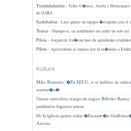
Txirrindularitza -
Yelko G�mez, Artola y Montenegro 
de GARA
Saskibaloia -
Laso quiere un equipo �exigente con el 
Tenisa -
Sharapova, en semifinales sin ceder un solo set
Pilota -
Asegarcek Iru�ean hasi du agindutako eraldake
Pilota -
Agirrezabala se impuso por la m�nima a Endika
Kultura
Mike Bonnano: �En EEUU, si se hablase de anticap
asustar�a�
Umore surrealista izango da nagusi Bilboko Barrea li
jaialdiaren bigarren urtean
De la Iglesia quiere rodar �Escuadr�n Guillotina
Azcona