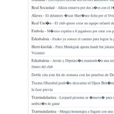
Real Sociedad -
Alkiza renueva por dos a�os con el 
Alaves -
El delantero �scar Mart�nez ficha por el Ovi
Real Uni�n -
El club quiere crear un equipo infantil 
Futbola -
M�xico expulsa a 8 jugadores por estar con pr
Eskubaloia -
Itxako ya conoce el camino para lograr la 
Herri-kirolak -
Patxi Mindegiak apustu handi bat jokatz
Vicenteri
Eskubaloia -
Arrate y Diputaci�n mantendr�n una re
futuro del club
Doble cita este fin de semana con las pruebas de De
Txema Olazabal podr�a descartar el Open Brit�nic
la fase previa
Txirrindularitza -
Leopard presenta su �nueve� para u
ambici�n de ganar
Txirrindularitza -
Mungia homenajea a Sagasti con una 