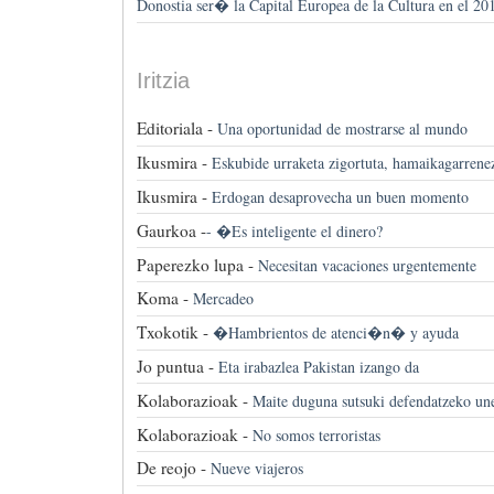
Donostia ser� la Capital Europea de la Cultura en el 20
Iritzia
Editoriala -
Una oportunidad de mostrarse al mundo
Ikusmira -
Eskubide urraketa zigortuta, hamaikagarrene
Ikusmira -
Erdogan desaprovecha un buen momento
Gaurkoa -
-
�Es inteligente el dinero?
Paperezko lupa -
Necesitan vacaciones urgentemente
Koma -
Mercadeo
Txokotik -
�Hambrientos de atenci�n� y ayuda
Jo puntua -
Eta irabazlea Pakistan izango da
Kolaborazioak -
Maite duguna sutsuki defendatzeko unea
Kolaborazioak -
No somos terroristas
De reojo -
Nueve viajeros