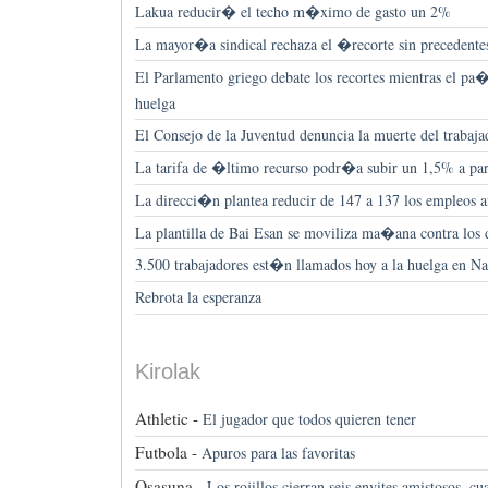
Lakua reducir� el techo m�ximo de gasto un 2%
La mayor�a sindical rechaza el �recorte sin precedente
El Parlamento griego debate los recortes mientras el pa�s
huelga
El Consejo de la Juventud denuncia la muerte del trabaj
La tarifa de �ltimo recurso podr�a subir un 1,5% a part
La direcci�n plantea reducir de 147 a 137 los empleos 
La plantilla de Bai Esan se moviliza ma�ana contra los 
3.500 trabajadores est�n llamados hoy a la huelga en Na
Rebrota la esperanza
Kirolak
Athletic -
El jugador que todos quieren tener
Futbola -
Apuros para las favoritas
Osasuna -
Los rojillos cierran seis envites amistosos, cua