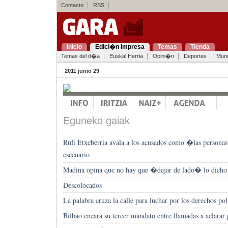
Contacto
RSS
Inicio
Edici�n impresa
Temas
Tienda
Temas del d�a
Euskal Herria
Opini�n
Deportes
Mun
2011 junio 29
Eguneko gaiak
Rufi Etxeberria avala a los acusados como �las persona
escenario
Madina opina que no hay que �dejar de lado� lo dicho
Descolocados
La palabra cruza la calle para luchar por los derechos po
Bilbao encara su tercer mandato entre llamadas a aclarar 