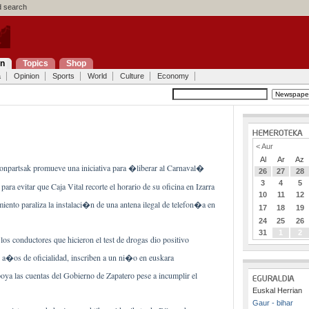
 search
on
Topics
Shop
a
Opinion
Sports
World
Culture
Economy
< Aur
Al
Ar
Az
npartsak promueve una iniciativa para �liberar al Carnaval�
26
27
28
3
4
5
ra evitar que Caja Vital recorte el horario de su oficina en Izarra
10
11
12
iento paraliza la instalaci�n de una antena ilegal de telefon�a en
17
18
19
24
25
26
31
1
2
los conductores que hicieron el test de drogas dio positivo
e a�os de oficialidad, inscriben a un ni�o en euskara
ya las cuentas del Gobierno de Zapatero pese a incumplir el
Euskal Herrian
Gaur - bihar