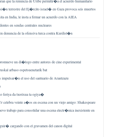
an que la renuncia de Uribe permitir�a el acuerdo humanitario
si�n terrestre del Ej�rcito israel� en Gaza provoca seis muertos
ita en India, le insta a firmar un acuerdo con la AIEA
entes en sendas centrales nucleares
n denuncia de la ofensiva turca contra Kurdist�n
promueve un di�logo entre autores de cine experimental
uskal arbaso ospetsuenetarik bat
 impulsar�n el uso del santuario de Arantzazu
s
feriya da txorixua ta ogiya�
celebra veinte a�os en escena con un viejo amigo: Shakespeare
vo trabajo para consolidar una escena electr�nica inexistente en
guir� cargando con el gravamen del canon digital