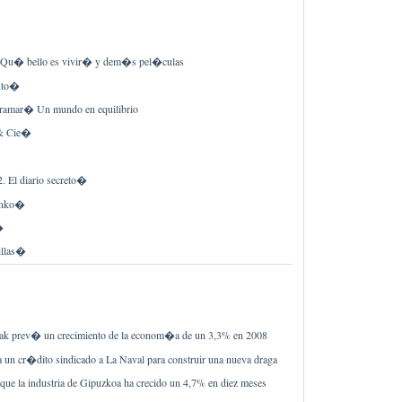
� bello es vivir� y dem�s pel�culas
uto�
ramar� Un mundo en equilibrio
 & Cie�
 El diario secreto�
enko�
�
illas�
ak prev� un crecimiento de la econom�a de un 3,3% en 2008
a un cr�dito sindicado a La Naval para construir una nueva draga
que la industria de Gipuzkoa ha crecido un 4,7% en diez meses