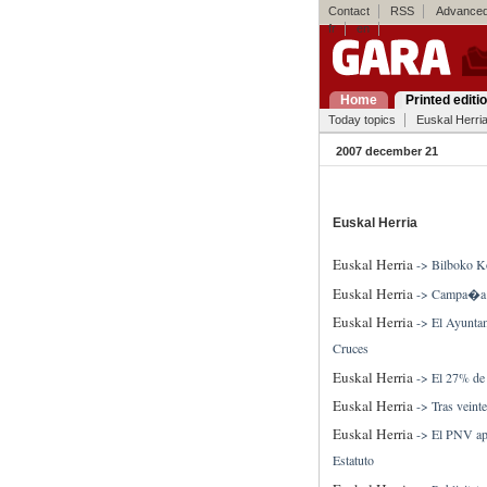
Contact
RSS
Advanced
fr
en
Home
Printed editi
Today topics
Euskal Herri
2007 december 21
Euskal Herria
Euskal Herria
->
Bilboko Ko
Euskal Herria
->
Campa�a pa
Euskal Herria
->
El Ayuntam
Cruces
Euskal Herria
->
El 27% de 
Euskal Herria
->
Tras veint
Euskal Herria
->
El PNV apo
Estatuto