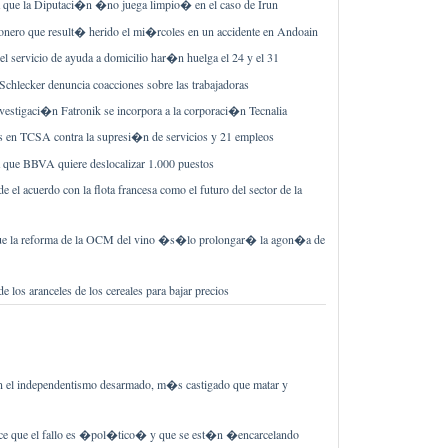
que la Diputaci�n �no juega limpio� en el caso de Irun
onero que result� herido el mi�rcoles en un accidente en Andoain
el servicio de ayuda a domicilio har�n huelga el 24 y el 31
chlecker denuncia coacciones sobre las trabajadoras
nvestigaci�n Fatronik se incorpora a la corporaci�n Tecnalia
s en TCSA contra la supresi�n de servicios y 21 empleos
que BBVA quiere deslocalizar 1.000 puestos
e el acuerdo con la flota francesa como el futuro del sector de la
e la reforma de la OCM del vino �s�lo prolongar� la agon�a de
 los aranceles de los cereales para bajar precios
en el independentismo desarmado, m�s castigado que matar y
ce que el fallo es �pol�tico� y que se est�n �encarcelando