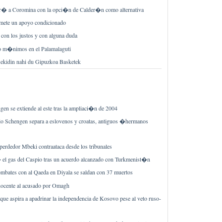
ar� a Coromina con la opci�n de Calder�n como alternativa
mete un apoyo condicionado
 con los justos y con alguna duda
jo m�nimos en el Palamalaguti
 ekidin nahi du Gipuzkoa Basketek
gen se extiende al este tras la ampliaci�n de 2004
io Schengen separa a eslovenos y croatas, antiguos �hermanos
perdedor Mbeki contraataca desde los tribunales
� el gas del Caspio tras un acuerdo alcanzado con Turkmenist�n
ombates con al Qaeda en Diyala se saldan con 37 muertos
inocente al acusado por Omagh
ue aspira a apadrinar la independencia de Kosovo pese al veto ruso-