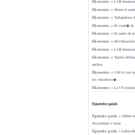
Ekonomia
->
LAB denuncia 
Ekonomia
->
Muere el cami
Ekonomia
->
Trabajadoras d
Ekonomia
->
El comit� de S
Ekonomia
->
El centro de i
Ekonomia
->
Movilizacione
Ekonomia
->
LAB denuncia 
Ekonomia
->
Tejedor defiend
anchoa
Ekonomia
->
UAGA cree qu
los viticultores�
Ekonomia
->
La UE suspende
Eguneko gaiak
Eguneko gaiak
->
Militar 
descuartizar o violar
Eguneko gaiak
->
Lakua di