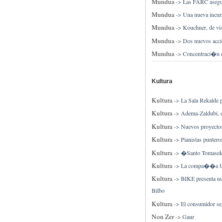
Mundua
->
Las FARC asegur
Mundua
->
Una nueva incur
Mundua
->
Kouchner, de vis
Mundua
->
Dos nuevos accid
Mundua
->
Concentraci�n e
Kultura
Kultura
->
La Sala Rekalde 
Kultura
->
Adema-Zaldubi, e
Kultura
->
Nuevos proyectos
Kultura
->
Pianistas puntero
Kultura
->
�Santo Tomaseko 
Kultura
->
La compa��a Ur 
Kultura
->
BIKE presenta nue
Bilbo
Kultura
->
El consumidor se
Non Zer
->
Gaur