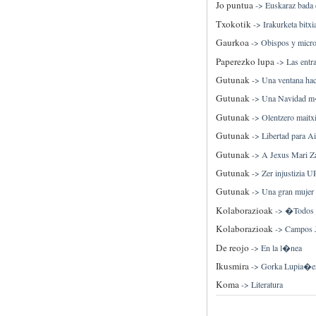
Jo puntua
->
Euskaraz bada 
Txokotik
->
Irakurketa bitxi
Gaurkoa
->
Obispos y micr
Paperezko lupa
->
Las entr
Gutunak
->
Una ventana haci
Gutunak
->
Una Navidad 
Gutunak
->
Olentzero maitx
Gutunak
->
Libertad para A
Gutunak
->
A Jexus Mari Z
Gutunak
->
Zer injustizia 
Gutunak
->
Una gran mujer
Kolaborazioak
->
�Todos a
Kolaborazioak
->
Campos J
De reojo
->
En la l�nea
Ikusmira
->
Gorka Lupia�ez 
Koma
->
Literatura