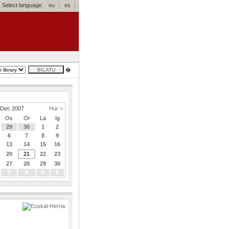
Select language:
eu
es
�
Dec 2007
Hur >
Os
Or
La
Ig
29
30
1
2
6
7
8
9
13
14
15
16
20
21
22
23
27
28
29
30
3
4
5
6