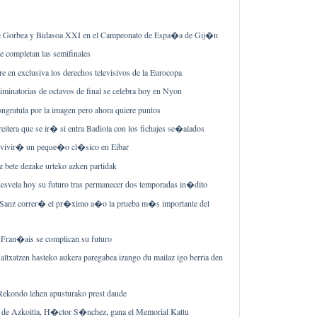
ne Gorbea y Bidasoa XXI en el Campeonato de Espa�a de Gij�n
re completan las semifinales
e en exclusiva los derechos televisivos de la Eurocopa
eliminatorias de octavos de final se celebra hoy en Nyon
ngratula por la imagen pero ahora quiere puntos
eitera que se ir� si entra Badiola con los fichajes se�alados
 vivir� un peque�o cl�sico en Eibar
ez bete dezake urteko azken partidak
desvela hoy su futuro tras permanecer dos temporadas in�dito
Sanz correr� el pr�ximo a�o la prueba m�s importante del
e Fran�ais se complican su futuro
 altxatzen hasteko aukera paregabea izango du mailaz igo berria den
 Rekondo lehen apusturako prest daude
ta de Azkoitia, H�ctor S�nchez, gana el Memorial Kattu