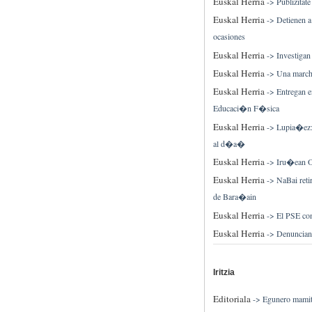
Euskal Herria
->
Publizitate
Euskal Herria
->
Detienen a
ocasiones
Euskal Herria
->
Investigan
Euskal Herria
->
Una marcha
Euskal Herria
->
Entregan e
Educaci�n F�sica
Euskal Herria
->
Lupia�ez: 
al d�a�
Euskal Herria
->
Iru�ean Ol
Euskal Herria
->
NaBai reti
de Bara�ain
Euskal Herria
->
El PSE con
Euskal Herria
->
Denuncian
Iritzia
Editoriala
->
Egunero mamitu