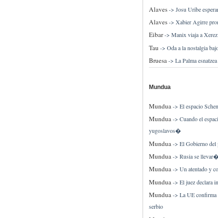
Alaves
->
Josu Uribe esper
Alaves
->
Xabier Agirre pro
Eibar
->
Manix viaja a Xerez
Tau
->
Oda a la nostalgia ba
Bruesa
->
La Palma esnatzea
Mundua
Mundua
->
El espacio Schen
Mundua
->
Cuando el espac
yugoslavos�
Mundua
->
El Gobierno del 
Mundua
->
Rusia se llevar
Mundua
->
Un atentado y c
Mundua
->
El juez declara 
Mundua
->
La UE confirma q
serbio