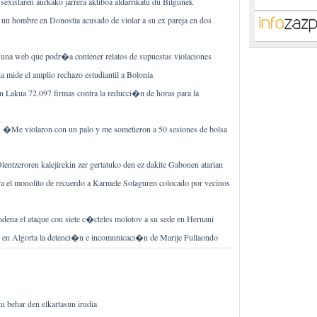
 sexistaren aurkako jarrera aktiboa aldarrikatu du Bilgunek
 un hombre en Donostia acusado de violar a su ex pareja en dos
 una web que podr�a contener relatos de supuestas violaciones
 mide el amplio rechazo estudiantil a Bolonia
n Lakua 72.097 firmas contra la reducci�n de horas para la
�Me violaron con un palo y me sometieron a 50 sesiones de bolsa
entzeroren kalejirekin zer gertatuko den ez dakite Gabonen atarian
ra el monolito de recuerdo a Karmele Solaguren colocado por vecinos
dena el ataque con siete c�cteles molotov a su sede en Hernani
 en Algorta la detenci�n e incomunicaci�n de Marije Fullaondo
 behar den elkartasun irudia