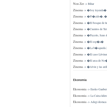
Non Zer
->
Bihar
Zinema
->
�Soy leyenda�
Zinema
->
�Pl�cido�, �Qu
Zinema
->
�El bosque de l
Zinema
->
�Cuentos de Ter
Zinema
->
�Piccolo, Saxo
Zinema
->
�El esp�a�
Zinema
->
�La b�squeda 2.
Zinema
->
�El caso Litvin
Zinema
->
�El arca de No
Zinema
->
�Alvin y las ard
Ekonomia
Ekonomia
->
Eusko Ganber
Ekonomia
->
La Caixa lider
Ekonomia
->
Adegi destaca 