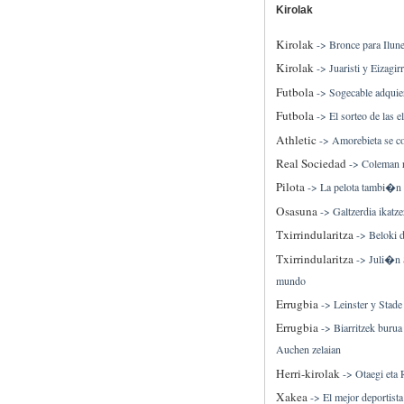
Kirolak
Kirolak
->
Bronce para Ilu
Kirolak
->
Juaristi y Eizagir
Futbola
->
Sogecable adquier
Futbola
->
El sorteo de las 
Athletic
->
Amorebieta se co
Real Sociedad
->
Coleman r
Pilota
->
La pelota tambi�n
Osasuna
->
Galtzerdia ikatz
Txirrindularitza
->
Beloki 
Txirrindularitza
->
Juli�n 
mundo
Errugbia
->
Leinster y Stad
Errugbia
->
Biarritzek burua
Auchen zelaian
Herri-kirolak
->
Otaegi eta
Xakea
->
El mejor deportis