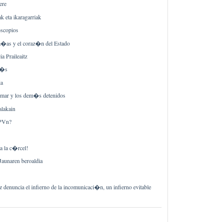
ere
ak eta ikaragarriak
oscopios
a�as y el coraz�n del Estado
a Praileaitz
m�s
ia
imar y los dem�s detenidos
alakain
UPVn?
 la c�rcel!
aunaren beroaldia
denuncia el infierno de la incomunicaci�n, un infierno evitable