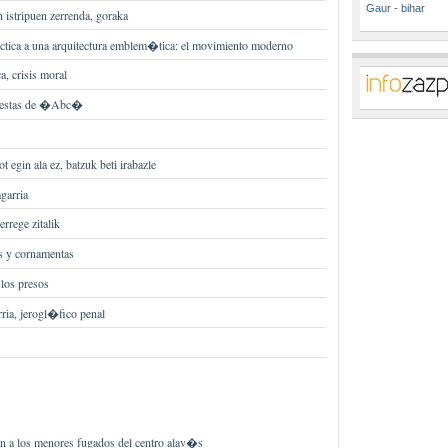
Gaur - bihar
istripuen zerrenda, goraka
tica a una arquitectura emblem�tica: el movimiento moderno
, crisis moral
uestas de �Abc�
 egin ala ez, batzuk beti irabazle
agarria
errege zitalik
 y cornamentas
los presos
ria, jerogl�fico penal
an a los menores fugados del centro alav�s