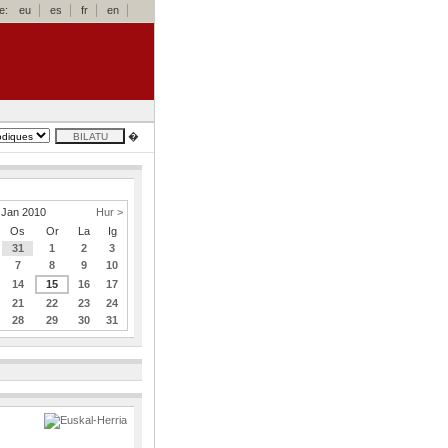
e:
eu
es
fr
en
�
Jan 2010
Hur >
Os
Or
La
Ig
31
1
2
3
7
8
9
10
14
15
16
17
21
22
23
24
28
29
30
31