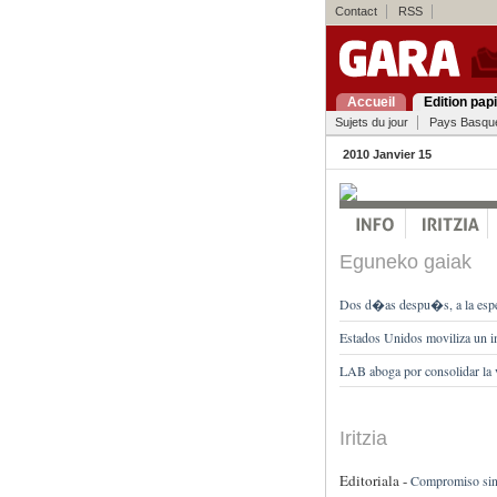
Contact
RSS
Accueil
Edition pap
Sujets du jour
Pays Basqu
2010 Janvier 15
Eguneko gaiak
Dos d�as despu�s, a la esper
Estados Unidos moviliza un im
LAB aboga por consolidar l
Iritzia
Editoriala -
Compromiso sind