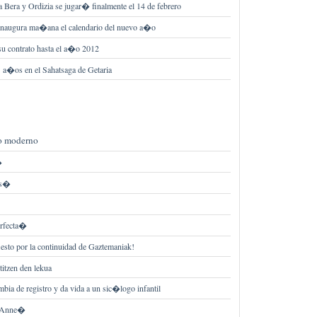
ra Bera y Ordizia se jugar� finalmente el 14 de febrero
 inaugura ma�ana el calendario del nuevo a�o
su contrato hasta el a�o 2012
 a�os en el Sahatsaga de Getaria
o moderno
�
es�
rfecta�
esto por la continuidad de Gaztemaniak!
titzen den lekua
bia de registro y da vida a un sic�logo infantil
 Anne�