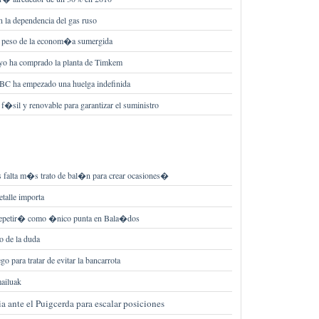
 la dependencia del gas ruso
 peso de la econom�a sumergida
yo ha comprado la planta de Timkem
ABC ha empezado una huelga indefinida
f�sil y renovable para garantizar el suministro
alta m�s trato de bal�n para crear ocasiones�
talle importa
repetir� como �nico punta en Bala�dos
o de la duda
o para tratar de evitar la bancarrota
mailuak
ia ante el Puigcerda para escalar posiciones