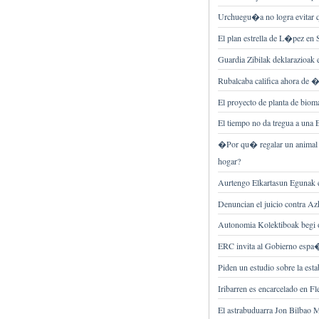
Urchuegu�a no logra evitar q
El plan estrella de L�pez en 
Guardia Zibilak deklarazioak e
Rubalcaba califica ahora de �
El proyecto de planta de bioma
El tiempo no da tregua a una 
�Por qu� regalar un animal 
hogar?
Aurtengo Elkartasun Egunak e
Denuncian el juicio contra A
Autonomia Kolektiboak begi o
ERC invita al Gobierno espa
Piden un estudio sobre la esta
Iribarren es encarcelado en F
El astrabuduarra Jon Bilbao