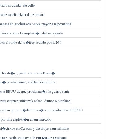
tad tras quedar absuelto
atez zauritua izan da izterrean
 tasa de alcohol seis veces mayor a la permitida
fiesto contra la ampliaci�n del aeropuerto
cir el ruido del tr�fico rodado por la N-I
marcha atr�s y pedir excusas a Turqu�a
lic�a o elecciones, el dilema unionista
en a EEUU de que proclamar�n la guerra santa
tu zituzten militarrak askatu dituzte Kolonbian
seguran que su l�der escap� a un bombardeo de EEUU
n por una explosi�n en un mercado
l�ctricos en Caracas y destituye a un ministro
i�era y recibe el apoyo de Enr�quez-Ominami