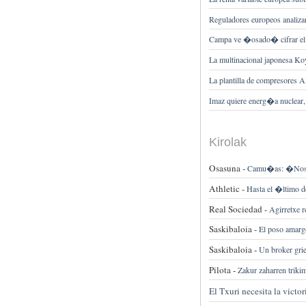
Reguladores europeos analizan
Campa ve �osado� cifrar el
La multinacional japonesa Ko
La plantilla de compresores 
Imaz quiere energ�a nuclear, 
Kirolak
Osasuna -
Camu�as: �Nos f
Athletic -
Hasta el �ltimo de
Real Sociedad -
Agirretxe 
Saskibaloia -
El poso amarg
Saskibaloia -
Un broker grieg
Pilota -
Zakur zaharren triki
El Txuri necesita la victor