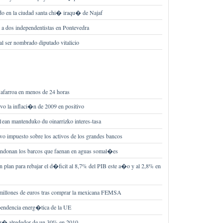
ado en la ciudad santa chi� iraqu� de Najaf
a dos independentistas en Pontevedra
al ser nombrado diputado vitalicio
afarroa en menos de 24 horas
vo la inflaci�n de 2009 en positivo
ean mantenduko du oinarrizko interes-tasa
o impuesto sobre los activos de los grandes bancos
bandonan los barcos que faenan en aguas somal�es
n plan para rebajar el d�ficit al 8,7% del PIB este a�o y al 2,8% en
 millones de euros tras comprar la mexicana FEMSA
ependencia energ�tica de la UE
bir� alrededor de un 30% en 2010