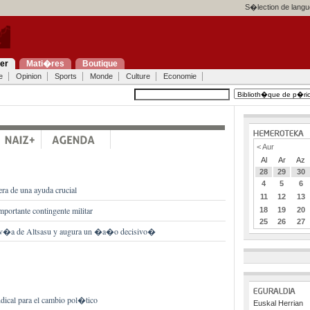
S�lection de langu
ier
Mati�res
Boutique
e
Opinion
Sports
Monde
Culture
Economie
< Aur
Al
Ar
Az
28
29
30
4
5
6
a de una ayuda crucial
11
12
13
portante contingente militar
18
19
20
25
26
27
a v�a de Altsasu y augura un �a�o decisivo�
ical para el cambio pol�tico
Euskal Herrian