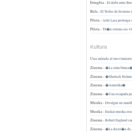
Errugbia -
El derbi entre Be
Bela -
El Trofeo de Invierno
Pilota -
Aritz Lasa prolonga 
Pilota -
Tit�n estrena sus 41
Kultura
Una mirada al movimient
Zinema -
�La cinta blanca
Zinema -
�Sherlock Holm
Zinema -
�Amerrika�
Zinema -
�Una escapada pe
Musika -
Divulgan un manifi
Musika -
Euskal musika exis
Zinema -
Robert Englund cam
Zinema -
�La decisi�n de