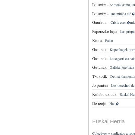
Ikusmira -
Asmoak asmo, lan 
Ikusmira -
Una mirada did�c
Gaurkoa -
-
Crisis econ�mica
Paperezko lupa -
Las prop
Koma -
Falso
Gutunak -
Kopenhagek porrot
Gutunak -
Lotsagarri eta sal
Gutunak -
Galizian ere bada 
Txokotik -
De mandamientos
Jo puntua -
Los derechos de 
Kolaborazioak -
Euskal Her
De reojo -
Hait�
Euskal Herria
Colectivos y sindicatos arrop