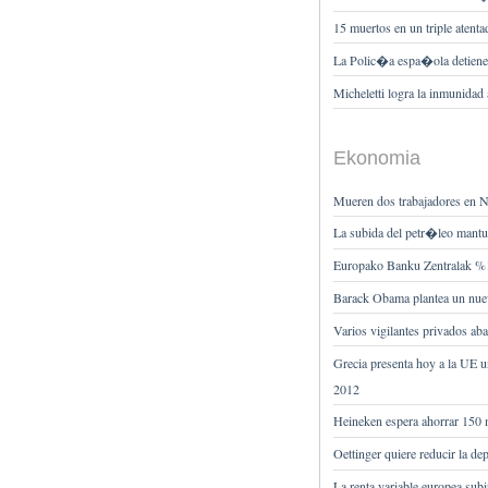
15 muertos en un triple atent
La Polic�a espa�ola detiene 
Micheletti logra la inmunidad 
Ekonomia
Mueren dos trabajadores en N
La subida del petr�leo mantu
Europako Banku Zentralak %1
Barack Obama plantea un nuev
Varios vigilantes privados a
Grecia presenta hoy a la UE u
2012
Heineken espera ahorrar 150
Oettinger quiere reducir la d
La renta variable europea su