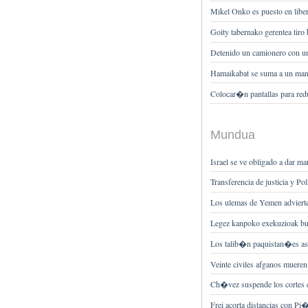
Mikel Onko es puesto en liber
Goity tabernako gerentea tiro b
Detenido un camionero con una
Hamaikabat se suma a un mani
Colocar�n pantallas para redu
Mundua
Israel se ve obligado a dar 
Transferencia de justicia y Po
Los ulemas de Yemen adviert
Legez kanpoko exekuzioak buru
Los talib�n paquistan�es a
Veinte civiles afganos muere
Ch�vez suspende los cortes e
Frei acorta distancias con P