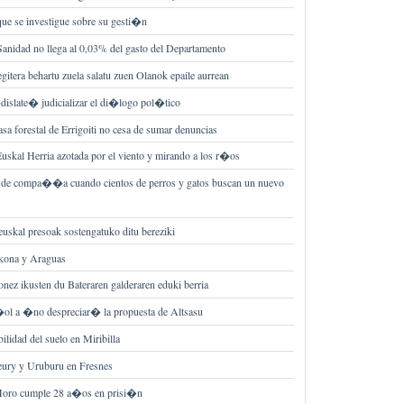
ue se investigue sobre su gesti�n
Sanidad no llega al 0,03% del gasto del Departamento
gitera behartu zuela salatu zuen Olanok epaile aurrean
dislate� judicializar el di�logo pol�tico
sa forestal de Errigoiti no cesa de sumar denuncias
Euskal Herria azotada por el viento y mirando a los r�os
de compa��a cuando cientos de perros y gatos buscan un nuevo
uskal presoak sostengatuko ditu bereziki
zkona y Araguas
nez ikusten du Bateraren galderaren eduki berria
�ol a �no despreciar� la propuesta de Altsasu
bilidad del suelo en Miribilla
leury y Uruburu en Fresnes
 Moro cumple 28 a�os en prisi�n