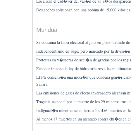
Localizan el cad�ver del var�n de 73 a�os desaparecid
Dos coches colisionan con una bobina de 15.000 kilos
Mundua
Se consuma la farsa electoral afgana en pleno debacle d
Independentismo en auge, pero marcado por la divisi�n
Protestas en v�speras de acci�n de gracias por los r
Ecuador impone la ley de hidrocarburos a las multinacion
El PE consens�a una moci�n que condena gen�ricament
Sahara
Las emisiones de gases de efecto invernadero alcanzan 
Tragedia nacional por la muerte de los 29 mineros tras 
Indignaci�n mientras se entierra a los 456 muertos en l
Al menos 17 muertos en un atentado contra chi�es en el