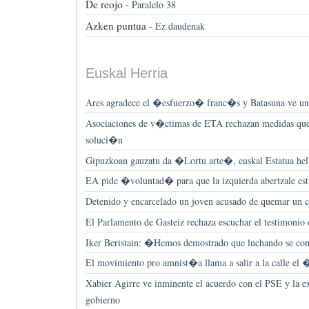
De reojo -
Paralelo 38
Azken puntua -
Ez daudenak
Euskal Herria
Ares agradece el �esfuerzo� franc�s y Batasuna ve un a
Asociaciones de v�ctimas de ETA rechazan medidas que p
soluci�n
Gipuzkoan gauzatu da �Lortu arte�, euskal Estatua hel
EA pide �voluntad� para que la izquierda abertzale est
Detenido y encarcelado un joven acusado de quemar un c
El Parlamento de Gasteiz rechaza escuchar el testimonio 
Iker Beristain: �Hemos demostrado que luchando se con
El movimiento pro amnist�a llama a salir a la calle el 
Xabier Agirre ve inminente el acuerdo con el PSE y la 
gobierno