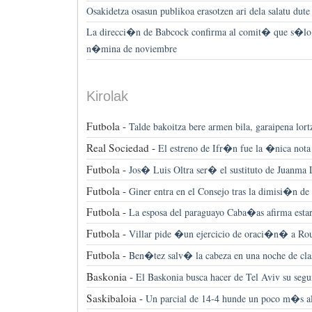
Osakidetza osasun publikoa erasotzen ari dela salatu dute
La direcci�n de Babcock confirma al comit� que s�lo 
n�mina de noviembre
Kirolak
Futbola -
Talde bakoitza bere armen bila, garaipena lort
Real Sociedad -
El estreno de Ifr�n fue la �nica nota
Futbola -
Jos� Luis Oltra ser� el sustituto de Juanma
Futbola -
Giner entra en el Consejo tras la dimisi�n d
Futbola -
La esposa del paraguayo Caba�as afirma estar
Futbola -
Villar pide �un ejercicio de oraci�n� a Ro
Futbola -
Ben�tez salv� la cabeza en una noche de clas
Baskonia -
El Baskonia busca hacer de Tel Aviv su seg
Saskibaloia -
Un parcial de 14-4 hunde un poco m�s