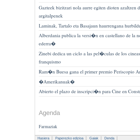
Gazteek bizitzari nola aurre egiten dioten azaltzen 
argitalpenek
Laminak, Tartalo eta Basajaun haurrengana hurbil
Alberdania publica la versi�n en castellano de la 
ederra�
Zinebi dedica un ciclo a las pel�culas de los cineas
franquismo
Ram�n Buesa gana el primer premio Periscopio A
�Amerikanuak�
Abierto el plazo de inscripci�n para Cine en Cons
Agenda
Farmaziak
Hasiera
Paperezko edizioa
Gaiak
Denda