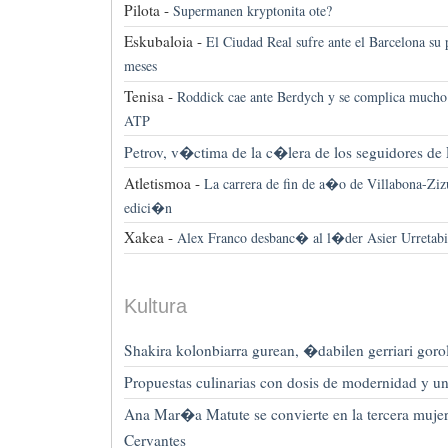
Pilota -
Supermanen kryptonita ote?
Eskubaloia -
El Ciudad Real sufre ante el Barcelona su 
meses
Tenisa -
Roddick cae ante Berdych y se complica mucho s
ATP
Petrov, v�ctima de la c�lera de los seguidores de 
Atletismoa -
La carrera de fin de a�o de Villabona-Ziz
edici�n
Xakea -
Alex Franco desbanc� al l�der Asier Urretabi
Kultura
Shakira kolonbiarra gurean, �dabilen gerriari gor
Propuestas culinarias con dosis de modernidad y u
Ana Mar�a Matute se convierte en la tercera mujer
Cervantes