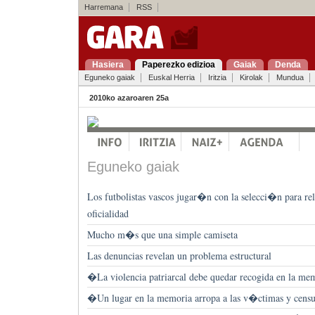
Harremana
RSS
Hasiera
Paperezko edizioa
Gaiak
Denda
Eguneko gaiak
Euskal Herria
Iritzia
Kirolak
Mundua
2010ko azaroaren 25a
Eguneko gaiak
Los futbolistas vascos jugar�n con la selecci�n para re
oficialidad
Mucho m�s que una simple camiseta
Las denuncias revelan un problema estructural
�La violencia patriarcal debe quedar recogida en la me
�Un lugar en la memoria arropa a las v�ctimas y censu