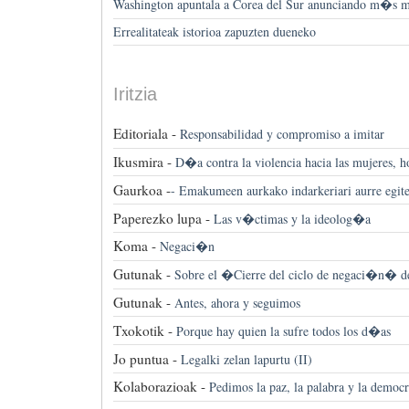
Washington apuntala a Corea del Sur anunciando m�s m
Errealitateak istorioa zapuzten dueneko
Iritzia
Editoriala -
Responsabilidad y compromiso a imitar
Ikusmira -
D�a contra la violencia hacia las mujeres, ho
Gaurkoa -
-
Emakumeen aurkako indarkeriari aurre egit
Paperezko lupa -
Las v�ctimas y la ideolog�a
Koma -
Negaci�n
Gutunak -
Sobre el �Cierre del ciclo de negaci�n� de
Gutunak -
Antes, ahora y seguimos
Txokotik -
Porque hay quien la sufre todos los d�as
Jo puntua -
Legalki zelan lapurtu (II)
Kolaborazioak -
Pedimos la paz, la palabra y la democr