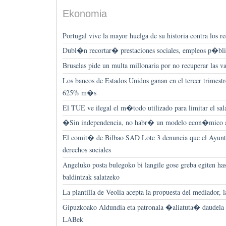
Ekonomia
Portugal vive la mayor huelga de su historia contra los re
Dubl�n recortar� prestaciones sociales, empleos p�bl
Bruselas pide un multa millonaria por no recuperar las va
Los bancos de Estados Unidos ganan en el tercer trimest
625% m�s
El TUE ve ilegal el m�todo utilizado para limitar el sala
�Sin independencia, no habr� un modelo econ�mico 
El comit� de Bilbao SAD Lote 3 denuncia que el Ayunt
derechos sociales
Angeluko posta bulegoko bi langile gose greba egiten has
baldintzak salatzeko
La plantilla de Veolia acepta la propuesta del mediador, 
Gipuzkoako Aldundia eta patronala �aliatuta� daudela 
LABek