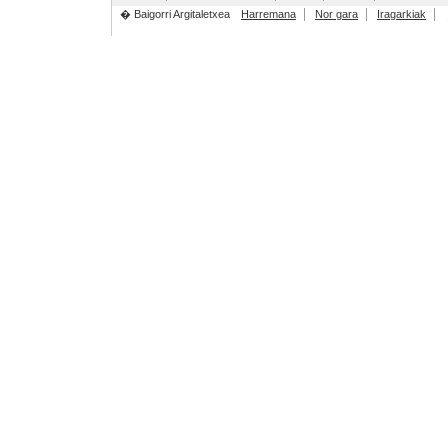
� Baigorri Argitaletxea
Harremana
Nor gara
Iragarkiak