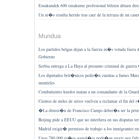
Emakundek 600 emakume profesional biltzen dituen dire
Un ni�o resulta herido tras caer de la terraza de un cas
Mundua
Los partidos belgas dejan a la fuerza m�s votada fuera 
Gobierno
Serbia entrega a La Haya al presunto criminal de guerra
Los diputados brit�nicos pedir�n cuentas a James Mur
mentirles
Combatientes kurdos matan a un comandante de la Guard
Cientos de miles de sirios vuelven a reclamar el fin de
�La dimisi�n de Francisco Camps deber�a ser la prime
Beijing pide a EEUU que no interfiera en sus disputas terr
Madrid exigir� permisos de trabajo a los inmigrantes r
Unos 780.000 ni�os somal�es podr�an morir por falta