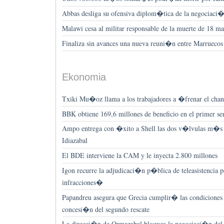
Abbas desliga su ofensiva diplom�tica de la negociaci
Malawi cesa al militar responsable de la muerte de 18 ma
Finaliza sin avances una nueva reuni�n entre Marruecos 
Ekonomia
Txiki Mu�oz llama a los trabajadores a �frenar el chan
BBK obtiene 169,6 millones de beneficio en el primer se
Ampo entrega con �xito a Shell las dos v�lvulas m�s g
Idiazabal
El BDE interviene la CAM y le inyecta 2.800 millones
Igon recurre la adjudicaci�n p�blica de teleasistencia
infracciones�
Papandreu asegura que Grecia cumplir� las condiciones 
concesi�n del segundo rescate
La direcci�n de Ormazabal bloquea la negociaci�n del