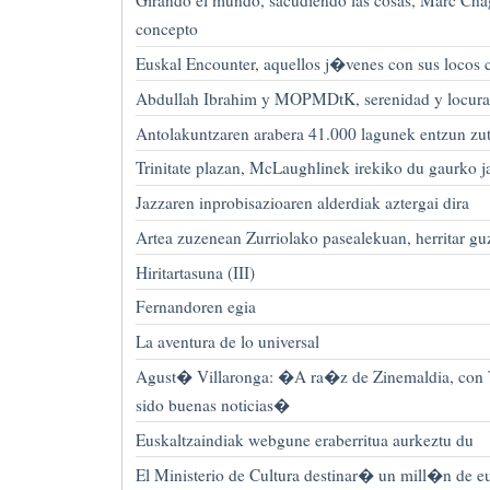
Girando el mundo, sacudiendo las cosas, Marc Cha
concepto
Euskal Encounter, aquellos j�venes con sus locos 
Abdullah Ibrahim y MOPMDtK, serenidad y locura 
Antolakuntzaren arabera 41.000 lagunek entzun zu
Trinitate plazan, McLaughlinek irekiko du gaurko 
Jazzaren inprobisazioaren alderdiak aztergai dira
Artea zuzenean Zurriolako pasealekuan, herritar gu
Hiritartasuna (III)
Fernandoren egia
La aventura de lo universal
Agust� Villaronga: �A ra�z de Zinemaldia, con `
sido buenas noticias�
Euskaltzaindiak webgune eraberritua aurkeztu du
El Ministerio de Cultura destinar� un mill�n de e