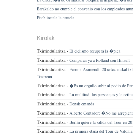
Barakaldo no cumple el convenio con los empleados mun
Fitch instala la cautela
Kirolak
Txirrindularitza -
El ciclismo recupera la �pica
Txirrindularitza -
Comparan ya a Rolland con Hinault
Txirrindularitza -
Fermin Aramendi, 20 urtez euskal txir
Tourrean
Txirrindularitza -
�Es un orgullo subir al podio de 
Txirrindularitza -
La multitud, los personajes y la actit
Txirrindularitza -
Denak emanda
Txirrindularitza -
Alberto Contador: �No me arrepien
Txirrindularitza -
Berlin quiere la salida del Tour en 2
Txirrindularitza -
La primera etapa del Tour de Valonia