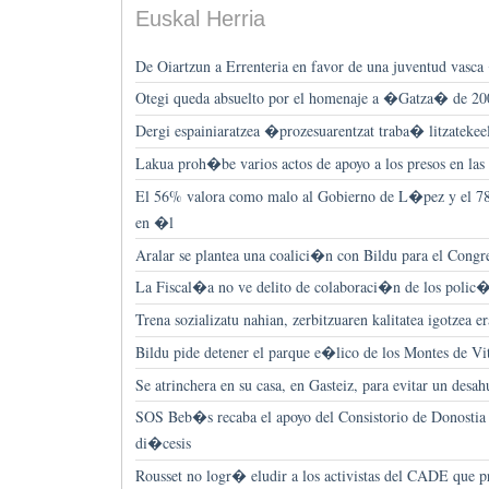
Euskal Herria
De Oiartzun a Errenteria en favor de una juventud vasc
Otegi queda absuelto por el homenaje a �Gatza� de 20
Dergi espainiaratzea �prozesuarentzat traba� litzatekeel
Lakua proh�be varios actos de apoyo a los presos en las 
El 56% valora como malo al Gobierno de L�pez y el 
en �l
Aralar se plantea una coalici�n con Bildu para el Congr
La Fiscal�a no ve delito de colaboraci�n de los pol
Trena sozializatu nahian, zerbitzuaren kalitatea igotzea 
Bildu pide detener el parque e�lico de los Montes de Vi
Se atrinchera en su casa, en Gasteiz, para evitar un desah
SOS Beb�s recaba el apoyo del Consistorio de Donostia 
di�cesis
Rousset no logr� eludir a los activistas del CADE que p