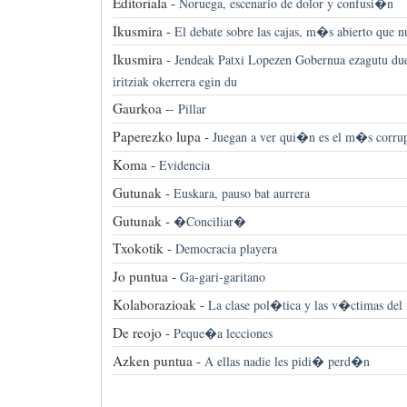
Editoriala -
Noruega, escenario de dolor y confusi�n
Ikusmira -
El debate sobre las cajas, m�s abierto que n
Ikusmira -
Jendeak Patxi Lopezen Gobernua ezagutu due
iritziak okerrera egin du
Gaurkoa -
-
Pillar
Paperezko lupa -
Juegan a ver qui�n es el m�s corru
Koma -
Evidencia
Gutunak -
Euskara, pauso bat aurrera
Gutunak -
�Conciliar�
Txokotik -
Democracia playera
Jo puntua -
Ga-gari-garitano
Kolaborazioak -
La clase pol�tica y las v�ctimas del
De reojo -
Peque�a lecciones
Azken puntua -
A ellas nadie les pidi� perd�n