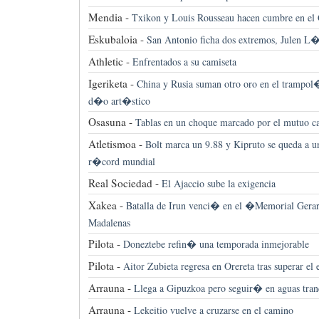
Mendia -
Txikon y Louis Rousseau hacen cumbre en el
Eskubaloia -
San Antonio ficha dos extremos, Julen 
Athletic -
Enfrentados a su camiseta
Igeriketa -
China y Rusia suman otro oro en el trampol�
d�o art�stico
Osasuna -
Tablas en un choque marcado por el mutuo c
Atletismoa -
Bolt marca un 9.88 y Kipruto se queda a 
r�cord mundial
Real Sociedad -
El Ajaccio sube la exigencia
Xakea -
Batalla de Irun venci� en el �Memorial Ger
Madalenas
Pilota -
Doneztebe refin� una temporada inmejorable
Pilota -
Aitor Zubieta regresa en Orereta tras superar el 
Arrauna -
Llega a Gipuzkoa pero seguir� en aguas tran
Arrauna -
Lekeitio vuelve a cruzarse en el camino