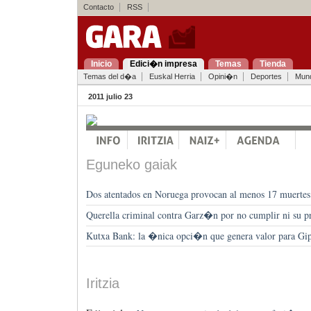
Contacto
RSS
Inicio
Edici�n impresa
Temas
Tienda
Temas del d�a
Euskal Herria
Opini�n
Deportes
Mun
2011 julio 23
Eguneko gaiak
Dos atentados en Noruega provocan al menos 17 muertes
Querella criminal contra Garz�n por no cumplir ni su p
Kutxa Bank: la �nica opci�n que genera valor para Gi
Iritzia