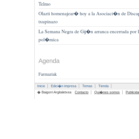
Telmo
Olazti homenajear� hoy a la Asociaci�n de Discap
txupinazo
La Semana Negra de Gij�n arranca encerrada por la
pol�mica
Agenda
Farmaziak
Inicio
Edici�n impresa
Temas
Tienda
� Baigorri Argitaletxea
Contacto
Qui�nes somos
Publicid