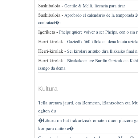
Saskibaloia -
Gentile & Melli, licencia para tirar
Saskibaloia -
Aprobado el calendario de la temporada 2
contrataci�n
Igeriketa -
Phelps quiere volver a ser Phelps, con o sin
Herri-kirolak -
Gaztedik 560 kilokoan dena lotuta uzte
Herri-kirolak -
Sei kirolari arituko dira Bizkaiko final 
Herri-kirolak -
Binakakoan ere Burdin Gazteak eta Kabie
izango da dema
Kultura
Teila uretara jaurti, eta Bermeon, Elantxoben eta M
egiten du
�Liburu on bat irakurtzeak ematen duen plazera ga
konpara daiteke�