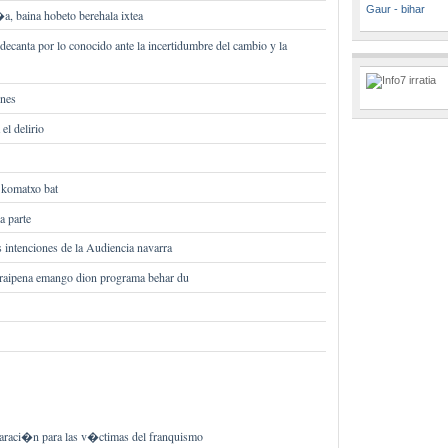
Gaur - bihar
a, baina hobeto berehala ixtea
ecanta por lo conocido ante la incertidumbre del cambio y la
rnes
l delirio
a komatxo bat
a parte
 intenciones de la Audiencia navarra
rraipena emango dion programa behar du
araci�n para las v�ctimas del franquismo