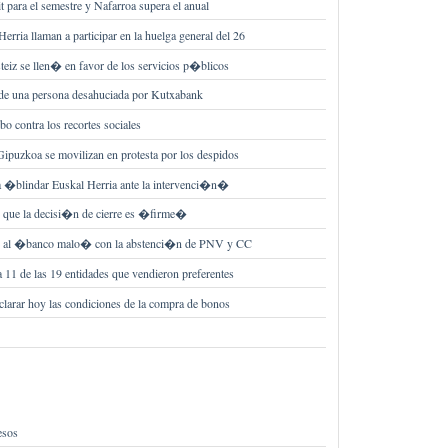
para el semestre y Nafarroa supera el anual
rria llaman a participar en la huelga general del 26
teiz se llen� en favor de los servicios p�blicos
o de una persona desahuciada por Kutxabank
bo contra los recortes sociales
ipuzkoa se movilizan en protesta por los despidos
a �blindar Euskal Herria ante la intervenci�n�
 que la decisi�n de cierre es �firme�
e al �banco malo� con la abstenci�n de PNV y CC
1 de las 19 entidades que vendieron preferentes
larar hoy las condiciones de la compra de bonos
esos