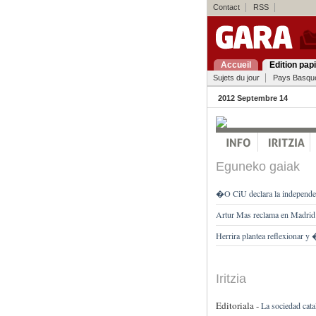
Contact
RSS
Accueil
Edition pap
Sujets du jour
Pays Basqu
2012 Septembre 14
Eguneko gaiak
�O CiU declara la independe
Artur Mas reclama en Madrid
Herrira plantea reflexionar y
Iritzia
Editoriala -
La sociedad cata