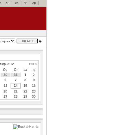
e:
eu
es
fr
en
�
Sep 2012
Hur >
Os
Or
La
Ig
30
31
1
2
6
7
8
9
13
14
15
16
20
21
22
23
27
28
29
30