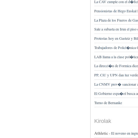
La CAV cumple con el d�ficit 
Pensionistas de Hego Euskal He
La Plaza de los Fueros de Gas
Sale a subasta en Irun el pis
Protestas hoy en Gasteiz y Bil
Trabajadores de Policl�nica G
LAB llama a la clase pol�tic
La direcci�n de Formica dice
PP, CiU y UPN dan luz verd
La CNMV prev� sancionar a 1
El Gobierno espa�ol busca ac
Turno de Bernanke
Kirolak
Athletic -
El noveno en ingr