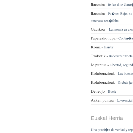
Ikusmira -
Itxiko dute Garo�
Ikusmira -
Pa�ses Bajos se d
amenaza xen�foba
Gaurkoa -
-
La momia en cie
Paperezko lupa -
Contin�a e
Koma -
Insistir
Txokotik -
Bederatzi hitz et
Jo puntua -
Libertad, segund
Kolaborazioak -
Las buenas
Kolaborazioak -
Grebak ja
De reojo -
Huele
Azken puntua -
Lo esencial
Euskal Herria
Una porci�n de verdad y rep