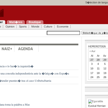
S�lection de langu
ier
Mati�res
Boutique
e
Opinion
Sports
Monde
Culture
Economie
< Aur
Al
Ar
Az
27
28
29
3
4
5
ncia o lo har� la izquierda�
10
11
12
 una consulta independentista ante la �fatiga� con Espa�a
17
18
19
24
25
26
 �tender puentes� tras el caso Uribetxebarria
lana toma la palabra a Mas
Euskal Herrian