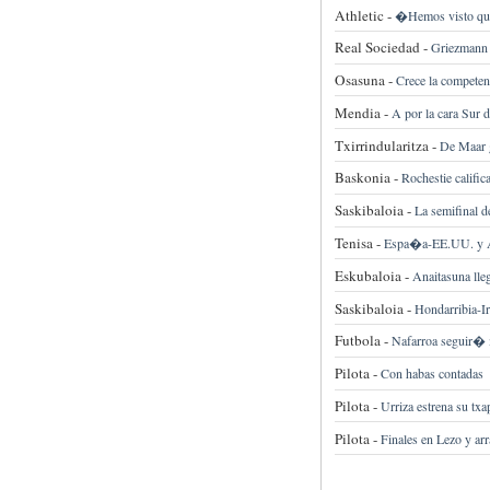
Athletic -
�Hemos visto que 
Real Sociedad -
Griezmann 
Osasuna -
Crece la competenc
Mendia -
A por la cara Sur 
Txirrindularitza -
De Maar g
Baskonia -
Rochestie calific
Saskibaloia -
La semifinal d
Tenisa -
Espa�a-EE.UU. y Ar
Eskubaloia -
Anaitasuna ll
Saskibaloia -
Hondarribia-I
Futbola -
Nafarroa seguir� m
Pilota -
Con habas contadas
Pilota -
Urriza estrena su tx
Pilota -
Finales en Lezo y ar