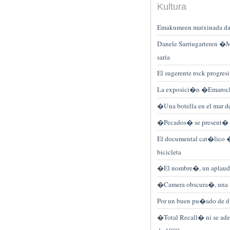
Kultura
Emakumeen matxinada daka
Danele Sarriugarteren �M
saria
El sugerente rock progre
La exposici�n �Emarock� 
�Una botella en el mar d
�Pecados� se present� e
El documental cat�lico 
bicicleta
�El nombre�, un aplaudid
�Camera obscura�, una �p
Por un buen pu�ado de d
�Total Recall� ni se adent