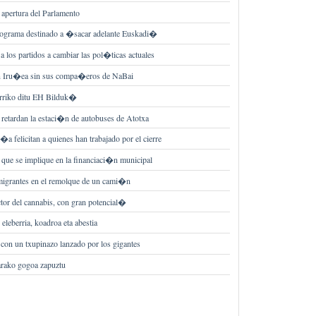
apertura del Parlamento
rograma destinado a �sacar adelante Euskadi�
 los partidos a cambiar las pol�ticas actuales
en Iru�ea sin sus compa�eros de NaBai
arriko ditu EH Bilduk�
 retardan la estaci�n de autobuses de Atotxa
 felicitan a quienes han trabajado por el cierre
que se implique en la financiaci�n municipal
inmigrantes en el remolque de un cami�n
or del cannabis, con gran potencial�
 eleberria, koadroa eta abestia
con un txupinazo lanzado por los gigantes
tarako gogoa zapuztu