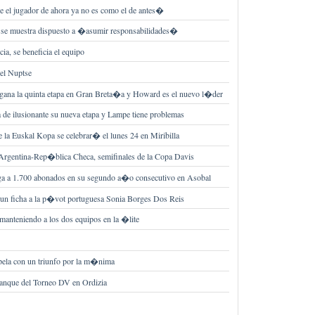
el jugador de ahora ya no es como el de antes�
se muestra dispuesto a �asumir responsabilidades�
ia, se beneficia el equipo
del Nuptse
ana la quinta etapa en Gran Breta�a y Howard es el nuevo l�der
a de ilusionante su nueva etapa y Lampe tiene problemas
e la Euskal Kopa se celebrar� el lunes 24 en Miribilla
gentina-Rep�blica Checa, semifinales de la Copa Davis
ega a 1.700 abonados en su segundo a�o consecutivo en Asobal
run ficha a la p�vot portuguesa Sonia Borges Dos Reis
anteniendo a los dos equipos en la �lite
apela con un triunfo por la m�nima
ranque del Torneo DV en Ordizia