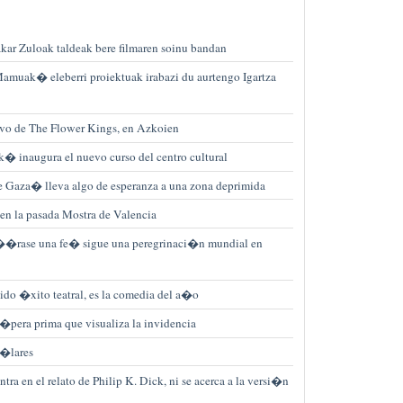
r Zuloak taldeak bere filmaren soinu bandan
amuak� eleberri proiektuak irabazi du aurtengo Igartza
sivo de The Flower Kings, en Azkoien
inaugura el nuevo curso del centro cultural
e Gaza� lleva algo de esperanza a una zona deprimida
n la pasada Mostra de Valencia
��rase una fe� sigue una peregrinaci�n mundial en
o �xito teatral, es la comedia del a�o
era prima que visualiza la invidencia
�lares
ra en el relato de Philip K. Dick, ni se acerca a la versi�n