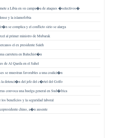
mete a Libia en su campa�a de ataques �selectivos�
dense y la islamofobia
Ir�n se complica y el conflicto sirio se alarga
cel al primer ministro de Mubarak
cercanos el ex presidente Saleh
una carretera en Baluchist�n
es de Al Qaeda en el Sahel
eses se muestran favorables a una coalici�n
la detenci�n del jefe del c�rtel del Golfo
neras convoca una huelga general en Sud�frica
los beneficios y la seguridad laboral
vicepresidente chino, a�n ausente