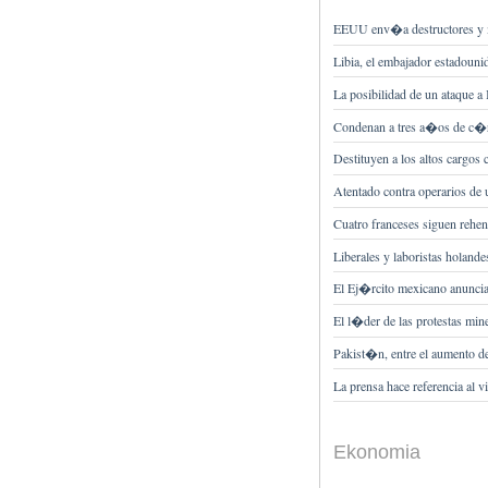
EEUU env�a destructores y 
Libia, el embajador estadouni
La posibilidad de un ataque a 
Condenan a tres a�os de c�r
Destituyen a los altos cargos 
Atentado contra operarios de 
Cuatro franceses siguen rehen
Liberales y laboristas holand
El Ej�rcito mexicano anuncia 
El l�der de las protestas mi
Pakist�n, entre el aumento de 
La prensa hace referencia al 
Ekonomia