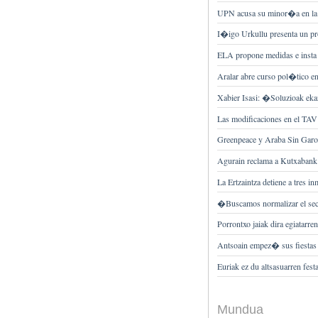
UPN acusa su minor�a en la 
I�igo Urkullu presenta un p
ELA propone medidas e insta a
Aralar abre curso pol�tico 
Xabier Isasi: �Soluzioak ek
Las modificaciones en el TAV
Greenpeace y Araba Sin Garo�a
Agurain reclama a Kutxabank 
La Ertzaintza detiene a tres 
�Buscamos normalizar el sect
Porrontxo jaiak dira egiatarren
Antsoain empez� sus fiestas 
Euriak ez du altsasuarren fes
Mundua