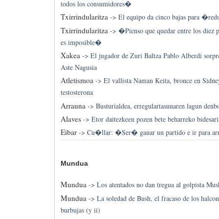
todos los consumidores�
Txirrindularitza
->
El equipo da cinco bajas para �red
Txirrindularitza
->
�Pienso que quedar entre los diez 
es imposible�
Xakea
->
El jugador de Zuri Baltza Pablo Alberdi sorp
Aste Nagusia
Atletismoa
->
El vallista Naman Keita, bronce en Sidney
testosterona
Arrauna
->
Busturialdea, erregulartasunaren lagun denb
Alaves
->
Etor daitezkeen pozen bete beharreko bidesari
Eibar
->
Cu�llar: �Ser� ganar un partido e ir para a
Mundua
Mundua
->
Los atentados no dan tregua al golpista Mu
Mundua
->
La soledad de Bush, el fracaso de los halcone
burbujas (y ii)