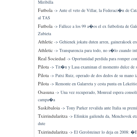
Miribilla
Futbola
->
Ante el veto de Villar, la Federaci�n de Cat
al TAS
Futbola
->
Fallece a los 99 a�os el ex futbolista de Ga
Zubieta
Athletic
->
Gehienek jokatu duten arren, gainerakoek ere
Athletic
->
Transparencia para todo, no s�lo cuando int
Real Sociedad
->
Oportunidad perdida para romper co
Pilota
->
Tit�n y Lasa examinan el momento dulce de su
Pilota
->
Patxi Ruiz, operado de dos dedos de su mano i
Pilota
->
Remonte en Galarreta y cesta punta en Lekeiti
Osasuna
->
Una vez recuperado, Monreal espera consol
campa�a
Saskibaloia
->
Tony Parker revalida ante Italia su pr
Txirrindularitza
->
Efimkin gailendu da, Menchovek eta
dute
Txirrindularitza
->
El Gerolsteiner lo deja en 2008: �E