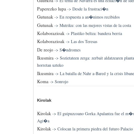
Gaurkoa
->
El tema de Navarra es una ecuaci�n de ide
Paperezko lupa
->
Desde la frustraci�n
Gutunak
->
En respuesta a an�nimos recibidos
Gutunak
->
Mutriku: con las mejores vistas de la costa
Kolaborazioak
->
Plastiko beltza: bandera berria
Kolaborazioak
->
Las dos Teresas
De reojo
->
S�ndromes
Ikusmira
->
Sozietateen zerga: zerbait aldatzearen plant
horretan uzteko
Ikusmira
->
La batalla de Nahr a-Bared y la crisis liban
Koma
->
Sonrojo
Kirolak
Kirolak
->
El guipuzcoano Gorka Apalantza fue el m�s
Agi�a
Kirolak
->
Colocan la primera piedra del futuro Palacio