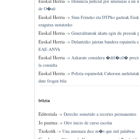
Euskal Herria
->
Denuncia judicial por amenazas a un m
de O�ati
Euskal Herria
->
Sinn Feineko eta DTPko gazteak Euska
ezagutza sustatzeko
Euskal Herria
->
Generalitateak ukatu egin du presoak p
Euskal Herria
->
Dulantziko jaietan bandera espainola e
EAE-ANVk
Euskal Herria
->
Azkarate considera �dif�cil� preci
la consulta
Euskal Herria
->
Polizia espainolek Cahorsen aurkitutak
dute frogen bila
Iritzia
Editoriala
->
Derecho sometido a recortes permanentes
Jo puntua
->
Otro inicio de curso escolar
Txokotik
->
Una amenaza dice m�s que mil palabras