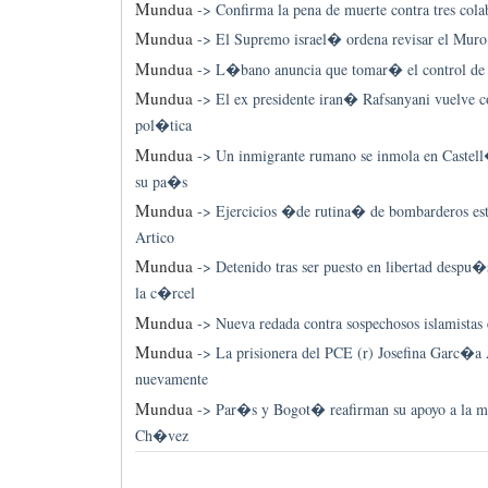
Mundua
->
Confirma la pena de muerte contra tres col
Mundua
->
El Supremo israel� ordena revisar el Muro 
Mundua
->
L�bano anuncia que tomar� el control de l
Mundua
->
El ex presidente iran� Rafsanyani vuelve co
pol�tica
Mundua
->
Un inmigrante rumano se inmola en Castell
su pa�s
Mundua
->
Ejercicios �de rutina� de bombarderos est
Artico
Mundua
->
Detenido tras ser puesto en libertad despu�
la c�rcel
Mundua
->
Nueva redada contra sospechosos islamistas
Mundua
->
La prisionera del PCE (r) Josefina Garc�a 
nuevamente
Mundua
->
Par�s y Bogot� reafirman su apoyo a la m
Ch�vez