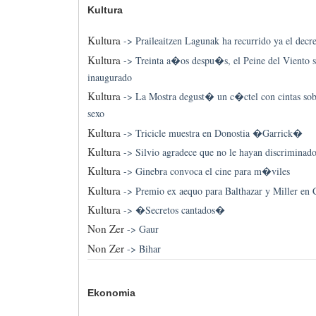
Kultura
Kultura
->
Praileaitzen Lagunak ha recurrido ya el decr
Kultura
->
Treinta a�os despu�s, el Peine del Viento 
inaugurado
Kultura
->
La Mostra degust� un c�ctel con cintas sobr
sexo
Kultura
->
Tricicle muestra en Donostia �Garrick�
Kultura
->
Silvio agradece que no le hayan discriminad
Kultura
->
Ginebra convoca el cine para m�viles
Kultura
->
Premio ex aequo para Balthazar y Miller e
Kultura
->
�Secretos cantados�
Non Zer
->
Gaur
Non Zer
->
Bihar
Ekonomia