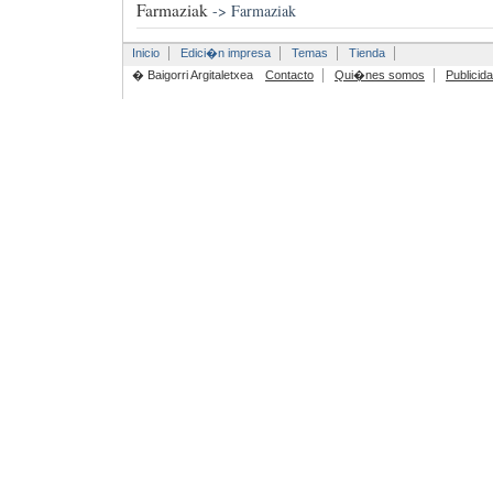
Farmaziak
->
Farmaziak
Inicio
Edici�n impresa
Temas
Tienda
� Baigorri Argitaletxea
Contacto
Qui�nes somos
Publicid