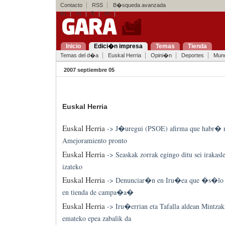
Contacto
RSS
B�squeda avanzada
eu
es
fr
en
Inicio
Edici�n impresa
Temas
Tienda
Temas del d�a
Euskal Herria
Opini�n
Deportes
Mun
2007 septiembre 05
Euskal Herria
Euskal Herria
->
J�uregui (PSOE) afirma que habr� r
Amejoramiento pronto
Euskal Herria
->
Seaskak zorrak egingo ditu sei irakasl
izateko
Euskal Herria
->
Denunciar�n en Iru�ea que �s�lo 
en tienda de campa�a�
Euskal Herria
->
Iru�errian eta Tafalla aldean Mintzak
emateko epea zabalik da