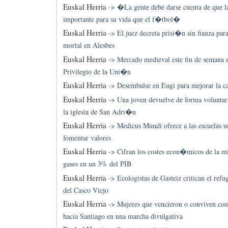
Euskal Herria
->
�La gente debe darse cuenta de que l
importante para su vida que el f�tbol�
Euskal Herria
->
El juez decreta prisi�n sin fianza para
mortal en Alesbes
Euskal Herria
->
Mercado medieval este fin de semana 
Privilegio de la Uni�n
Euskal Herria
->
Desembalse en Eugi para mejorar la ca
Euskal Herria
->
Una joven devuelve de forma voluntari
la iglesia de San Adri�n
Euskal Herria
->
Medicus Mundi ofrece a las escuelas 
fomentar valores
Euskal Herria
->
Cifran los costes econ�micos de la 
gases en un 3% del PIB
Euskal Herria
->
Ecologistas de Gasteiz critican el refu
del Casco Viejo
Euskal Herria
->
Mujeres que vencieron o conviven co
hacia Santiago en una marcha divulgativa