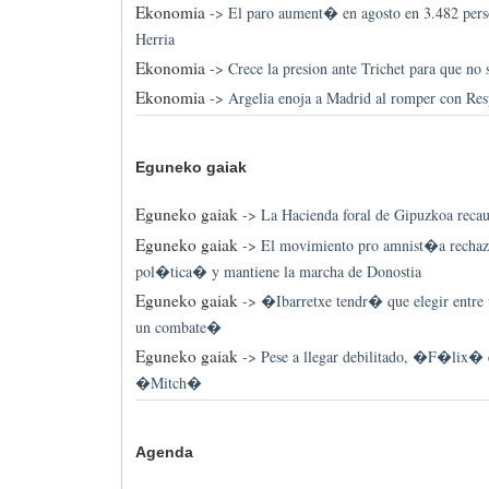
Ekonomia
->
El paro aument� en agosto en 3.482 per
Herria
Ekonomia
->
Crece la presion ante Trichet para que no 
Ekonomia
->
Argelia enoja a Madrid al romper con Res
Eguneko gaiak
Eguneko gaiak
->
La Hacienda foral de Gipuzkoa rec
Eguneko gaiak
->
El movimiento pro amnist�a rechaz
pol�tica� y mantiene la marcha de Donostia
Eguneko gaiak
->
�Ibarretxe tendr� que elegir entre 
un combate�
Eguneko gaiak
->
Pese a llegar debilitado, �F�lix� e
�Mitch�
Agenda