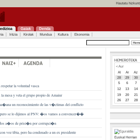
Hautatu hizkunt
edizioa
Gaiak
Denda
ria
Iritzia
Kirolak
Mundua
Kultura
Ekonomia
< Aur
Al
Ar
Az
28
29
30
5
6
7
 respetar la voluntad vasca
12
13
14
la mesa y veta el grupo propio de Amaiur
19
20
21
26
27
28
ma�ana un reconocimiento de las v�ctimas del conflicto
 pero se lo dijimos al PNV: �os vamos a convencer��
 dos a�os de prisi�n por corrupci�n
 con voz tibia, pero ha condenado a un ex presidente
Euskal Herrian