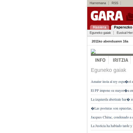
Harremana
RSS
Hasiera
Paperezko 
Eguneko gaiak
Euskal Her
2011ko abenduaren 16a
Eguneko gaiak
Amaiur insta al rey espa�ol a
El PP impone su mayor�a en 
La izquierda abertzale har� 
�Las posturas son opuestas,
Jacques Chirac, condenado a
La Justicia ha hablado tarde y