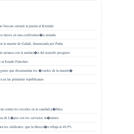
as buscan cerrarle la puerta al Kremlin
ueve meses en una confrontaci�n armada
 la muerte de Gadafi, denunciada por Putin
rio arranca con la anulaci�n del acuerdo pesquero
 al Estado Palestino
m�genes que documentan los �vuelos de la muerte�
a en las primarias republicanas
 contra los recortes en la sanidad p�blica
naza de L�pez con los servicios m�nimos
a los sindicatos, que la direcci�n rebaja al 40,9%