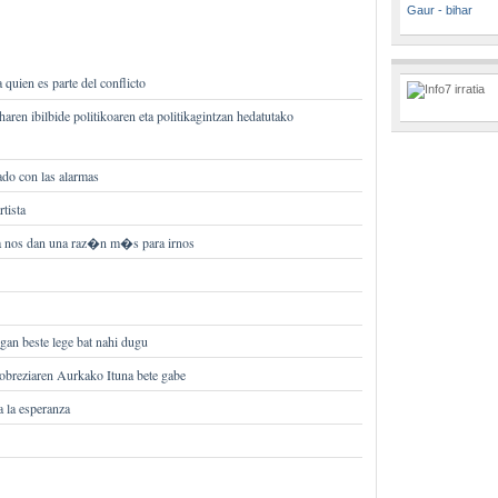
Gaur - bihar
quien es parte del conflicto
haren ibilbide politikoaren eta politikagintzan hedatutako
do con las alarmas
rtista
 nos dan una raz�n m�s para irnos
gan beste lege bat nahi dugu
obreziaren Aurkako Ituna bete gabe
a la esperanza