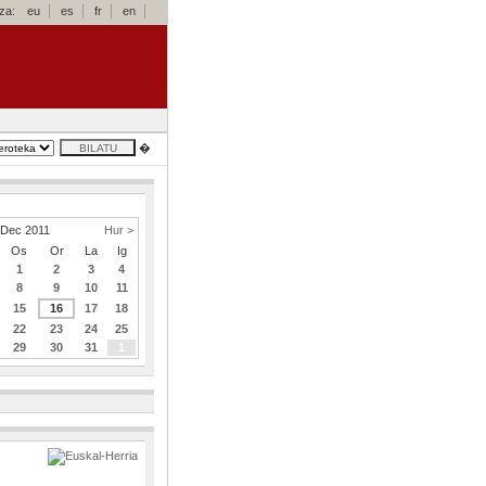
za:
eu
es
fr
en
�
Dec 2011
Hur >
Os
Or
La
Ig
1
2
3
4
8
9
10
11
15
16
17
18
22
23
24
25
29
30
31
1