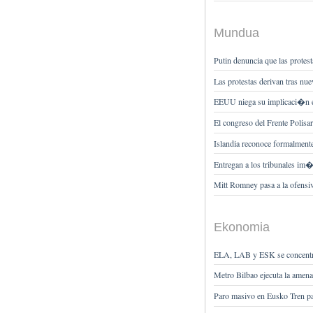
Mundua
Putin denuncia que las protest
Las protestas derivan tras n
EEUU niega su implicaci�n en
El congreso del Frente Polisa
Islandia reconoce formalmente
Entregan a los tribunales i
Mitt Romney pasa a la ofensiv
Ekonomia
ELA, LAB y ESK se concentran
Metro Bilbao ejecuta la ame
Paro masivo en Eusko Tren par