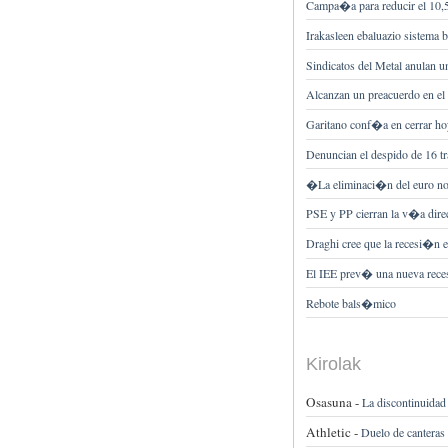
Campa�a para reducir el 10,5%
Irakasleen ebaluazio sistema b
Sindicatos del Metal anulan u
Alcanzan un preacuerdo en el
Garitano conf�a en cerrar ho
Denuncian el despido de 16 t
�La eliminaci�n del euro no
PSE y PP cierran la v�a dire
Draghi cree que la recesi�n 
El IEE prev� una nueva rece
Rebote bals�mico
Kirolak
Osasuna -
La discontinuidad
Athletic -
Duelo de canteras 