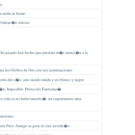
da
ta noche en Sestao
 Federaci�n Alavesa
e he pasado han hecho que prestara m�s atenci�n a la
ara los Globos de Oro con seis nominaciones
ula del a�o, aun siendo muda y en blanco y negro
i�n: Imposible. Protocolo Fantasma�
a vida es no haber muerto�: un experimento muy
misiones
te Paco Arango se pasa al cine navide�o