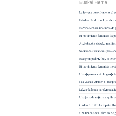
Euskal Herria
La ley que puso fronteras al
Estados Unidos incluye ahora 
Barcina rechaza una mesa de 
El movimiento feminista da p
Atxiloketak salatzeko manifes
Soluciones irlandesas para ab
Basagoiti pedir� hoy al lehe
El movimiento feminista mostr
Una �persona sin hogar� falle
Los vascos vuelven al Hospi
Lakua defiende la referenciali
Una jornada m�s tranquila de 
Gasteiz 2012ko Europako Hiri
Una tienda social abre en Ange