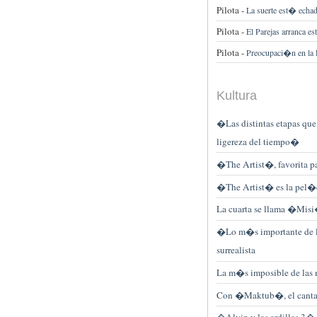
Pilota -
La suerte est� echa
Pilota -
El Parejas arranca es
Pilota -
Preocupaci�n en la
Kultura
�Las distintas etapas qu
ligereza del tiempo�
�The Artist�, favorita p
�The Artist� es la pel�c
La cuarta se llama �Mis
�Lo m�s importante de l
surrealista
La m�s imposible de las 
Con �Maktub�, el cantan