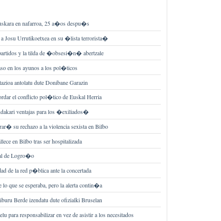
 euskara en nafarroa, 25 a�os despu�s
a Josu Urrutikoetxea en su �lista terrorista�
partidos y la tilda de �obsesi�n� abertzale
aso en los ayunos a los pol�ticos
tazioa antolatu dute Donibane Garazin
ordar el conflicto pol�tico de Euskal Herria
ndakari ventajas para los �exiliados�
ar� su rechazo a la violencia sexista en Bilbo
ce en Bilbo tras ser hospitalizada
tal de Logro�o
dad de la red p�blica ante la concertada
lo que se esperaba, pero la alerta contin�a
buru Berde izendatu dute ofizialki Bruselan
lu para responsabilizar en vez de asistir a los necesitados