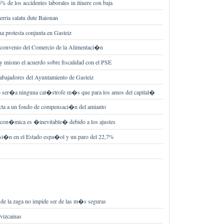
 de los accidentes laborales in itinere con baja
erria salatu dute Baionan
na protesta conjunta en Gasteiz
 convenio del Comercio de la Alimentaci�n
y mismo el acuerdo sobre fiscalidad con el PSE
rabajadores del Ayuntamiento de Gasteiz
 ser�a ninguna cat�strofe m�s que para los amos del capital�
cta a un fondo de compensaci�n del amianto
econ�mica es �inevitable� debido a los ajustes
si�n en el Estado espa�ol y un paro del 22,7%
 de la zaga no impide ser de las m�s seguras
vizcainas