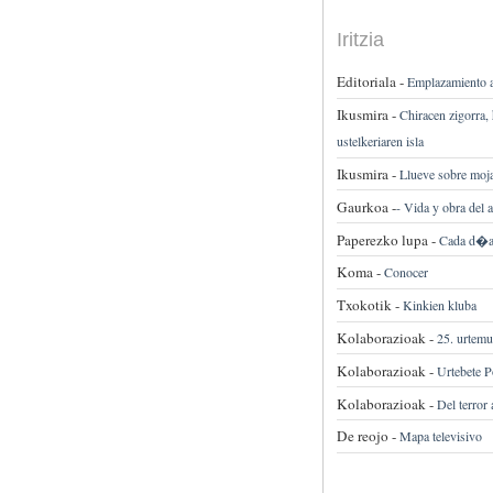
Iritzia
Editoriala -
Emplazamiento a 
Ikusmira -
Chiracen zigorra, 
ustelkeriaren isla
Ikusmira -
Llueve sobre moja
Gaurkoa -
-
Vida y obra del a
Paperezko lupa -
Cada d�a
Koma -
Conocer
Txokotik -
Kinkien kluba
Kolaborazioak -
25. urtemu
Kolaborazioak -
Urtebete P
Kolaborazioak -
Del terror 
De reojo -
Mapa televisivo