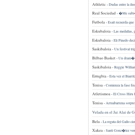
Athletic -
Dudas entre la il
Real Sociedad -
�Me subi� 
Futbola -
Esait recuerda qu
Eskubaloia -
Las medallas, 
Eskubaloia -
Eli Pinedo dec
Saskibaloia -
Un festival tr
Bilbao Basket -
Un dram�tic
Saskibaloia -
Reggie William
Errugbia -
Esta vez el Biarrit
Tenisa -
Comienza la fase fi
Atletismoa -
El Cross Hiru 
Tenisa -
Arruabarrena sorpr
Velada en el Jai Alai de G
Bela -
La regata del Gallo c
Xakea -
Santi Gonz�lez venc