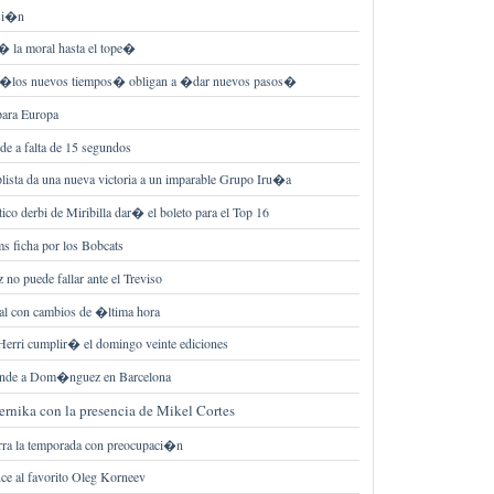
usi�n
la moral hasta el tope�
e �los nuevos tiempos� obligan a �dar nuevos pasos�
para Europa
ide a falta de 15 segundos
iplista da una nueva victoria a un imparable Grupo Iru�a
o derbi de Miribilla dar� el boleto para el Top 16
s ficha por los Bobcats
z no puede fallar ante el Treviso
nal con cambios de �ltima hora
Herri cumplir� el domingo veinte ediciones
ende a Dom�nguez en Barcelona
ernika con la presencia de Mikel Cortes
ierra la temporada con preocupaci�n
e al favorito Oleg Korneev