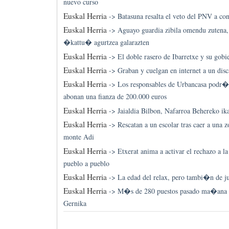
nuevo curso
Euskal Herria
->
Batasuna resalta el veto del PNV a co
Euskal Herria
->
Aguayo guardia zibila omendu zuten
�kattu� agurtzea galarazten
Euskal Herria
->
El doble rasero de Ibarretxe y su gobi
Euskal Herria
->
Graban y cuelgan en internet a un di
Euskal Herria
->
Los responsables de Urbancasa podr�n
abonan una fianza de 200.000 euros
Euskal Herria
->
Jaialdia Bilbon, Nafarroa Behereko ika
Euskal Herria
->
Rescatan a un escolar tras caer a una z
monte Adi
Euskal Herria
->
Etxerat anima a activar el rechazo a l
pueblo a pueblo
Euskal Herria
->
La edad del relax, pero tambi�n de juga
Euskal Herria
->
M�s de 280 puestos pasado ma�ana e
Gernika