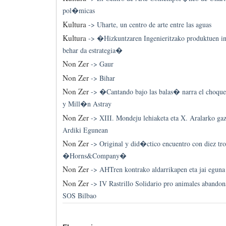
pol�micas
Kultura
->
Uharte, un centro de arte entre las aguas
Kultura
->
�Hizkuntzaren Ingenieritzako produktuen ind
behar da estrategia�
Non Zer
->
Gaur
Non Zer
->
Bihar
Non Zer
->
�Cantando bajo las balas� narra el choqu
y Mill�n Astray
Non Zer
->
XIII. Mondeju lehiaketa eta X. Aralarko gaz
Ardiki Egunean
Non Zer
->
Original y did�ctico encuentro con diez tr
�Horns&Company�
Non Zer
->
AHTren kontrako aldarrikapen eta jai eguna
Non Zer
->
IV Rastrillo Solidario pro animales abando
SOS Bilbao