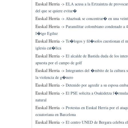
Euskal Herria
->
ELA acusa a la Ertzaintza de provoca
del que se quiere evitar�
Euskal Herria
->
Ahaztuak se concentrar� en una veint
Euskal Herria
->
Paramilitar colombiano condenado a 
I�igo Egiluz
Euskal Herria
->
Te�logos y fil�sofos cuestionan el mo
iglesia cat�lica
Euskal Herria
->
El alcalde de Bastida duda de los inte
apuesta por el campo de golf
Euskal Herria
->
Integrantes del �mbito de la cultura s
la violencia de g�nero
Euskal Herria
->
Detenido por agredir a su esposa emba
Euskal Herria
->
El PSE solicita a Osakidetza f�rmula
natural
Euskal Herria
->
Protestas en Euskal Herria por el ata
ecuatoriana en Barcelona
Euskal Herria
->
El centro UNED de Bergara celebra el 