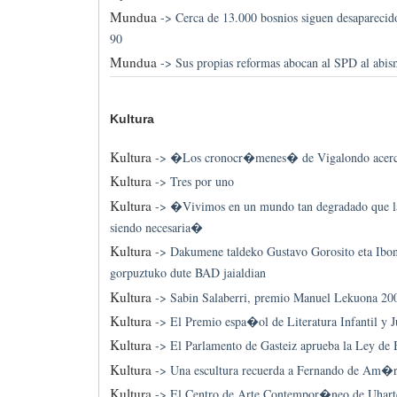
Mundua
->
Cerca de 13.000 bosnios siguen desaparecido
90
Mundua
->
Sus propias reformas abocan al SPD al abis
Kultura
Kultura
->
�Los cronocr�menes� de Vigalondo acercan
Kultura
->
Tres por uno
Kultura
->
�Vivimos en un mundo tan degradado que l
siendo necesaria�
Kultura
->
Dakumene taldeko Gustavo Gorosito eta I
gorpuztuko dute BAD jaialdian
Kultura
->
Sabin Salaberri, premio Manuel Lekuona 20
Kultura
->
El Premio espa�ol de Literatura Infantil y Ju
Kultura
->
El Parlamento de Gasteiz aprueba la Ley de B
Kultura
->
Una escultura recuerda a Fernando de Am�r
Kultura
->
El Centro de Arte Contempor�neo de Uharte 