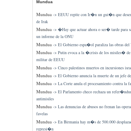
Mundua
Mundua
->
EEUU repite con Ir�n un gui�n que dese
de Irak
Mundua
->
�Hay que actuar ahora o ser� tarde para sa
un informe de la ONU
Mundua
->
El Gobierno espa�ol paraliza las obras de
Mundua
->
Putin evoca a la �crisis de los misiles� de 
militar de EEUU
Mundua
->
Cinco palestinos muertos en incursiones is
Mundua
->
El Gobierno anuncia la muerte de un jefe d
Mundua
->
La Corte anula el procesamiento contra la f
Mundua
->
El Parlamento checo rechaza un refer�ndum
antimisiles
Mundua
->
Las denuncias de abusos no frenan las operac
favelas
Mundua
->
En Birmania hay m�s de 500.000 desplazad
represi�n