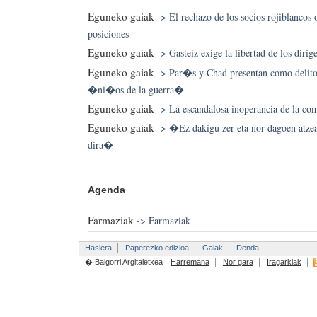
Eguneko gaiak
->
El rechazo de los socios rojiblancos 
posiciones
Eguneko gaiak
->
Gasteiz exige la libertad de los diri
Eguneko gaiak
->
Par�s y Chad presentan como delit
�ni�os de la guerra�
Eguneko gaiak
->
La escandalosa inoperancia de la co
Eguneko gaiak
->
�Ez dakigu zer eta nor dagoen atzea
dira�
Agenda
Farmaziak
->
Farmaziak
Hasiera
Paperezko edizioa
Gaiak
Denda
� Baigorri Argitaletxea
Harremana
Nor gara
Iragarkiak