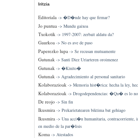
Iritzia
Editoriala
->
�D�nde hay que firmar?
Jo puntua
->
Mundu gaixoa
Txokotik
->
1997-2007: zerbait aldatu da?
Gaurkoa
->
No es ave de paso
Paperezko lupa
->
Se recusan mutuamente
Gutunak
->
Santi Diez Uriarteren oroimenez
Gutunak
->
�Kinito�
Gutunak
->
Agradecimiento al personal sanitario
Kolaborazioak
->
Memoria hist�rica: hecha la ley, hec
Kolaborazioak
->
Drogodependencias: �Qu� es lo no
De reojo
->
Sin fin
Ikusmira
->
Prekarietatearen biktima bat gehiago
Ikusmira
->
Una acci�n humanitaria, contracorriente
en medio de la par�lisis
Koma
->
Atestados