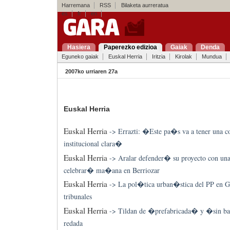
Harremana
RSS
Bilaketa aurreratua
es
fr
en
Hasiera
Paperezko edizioa
Gaiak
Denda
Eguneko gaiak
Euskal Herria
Iritzia
Kirolak
Mundua
2007ko urriaren 27a
Euskal Herria
Euskal Herria
->
Errazti: �Este pa�s va a tener una 
institucional clara�
Euskal Herria
->
Aralar defender� su proyecto con una 
celebrar� ma�ana en Berriozar
Euskal Herria
->
La pol�tica urban�stica del PP en Gas
tribunales
Euskal Herria
->
Tildan de �prefabricada� y �sin b
redada