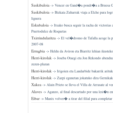
Saskibaloia
->
Vencer en Gand�a pondr�a a Bruesa 
Saskibaloia
->
Bizkaia Zuharrak viaja a Elche para logr
liguera
Eskubaloia
->
Itxako busca seguir la racha de victorias 
Puertodulce de Roquetas
Txirrindularitza
->
El vel�dromo de Tafalla acoge la pr
2007-08
Errugbia
->
Heldu da Aviron eta Biarritz lehian ikustek
Herri-kirolak
->
Joseba Otaegi eta Jon Rekondo abendua
zezen-plazan
Herri-kirolak
->
Irigoien eta Landarbide bakarrik arituk
Herri-kirolak
->
Zazpi egunetan jokatuko dira Gernika
Xakea
->
Alain Prieto se lleva el Villa de Arrasate al v
Alaves
->
Aganzo, al final descartado por una lesi�n en
Eibar
->
Manix volver� a tirar del filial para completar