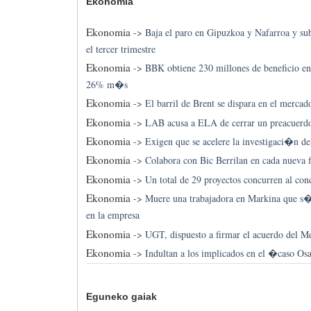
Ekonomia
Ekonomia
->
Baja el paro en Gipuzkoa y Nafarroa y su
el tercer trimestre
Ekonomia
->
BBK obtiene 230 millones de beneficio en 
26% m�s
Ekonomia
->
El barril de Brent se dispara en el merca
Ekonomia
->
LAB acusa a ELA de cerrar un preacuerdo
Ekonomia
->
Exigen que se acelere la investigaci�n de
Ekonomia
->
Colabora con Bic Berrilan en cada nueva 
Ekonomia
->
Un total de 29 proyectos concurren al con
Ekonomia
->
Muere una trabajadora en Markina que s�
en la empresa
Ekonomia
->
UGT, dispuesto a firmar el acuerdo del Me
Ekonomia
->
Indultan a los implicados en el �caso O
Eguneko gaiak