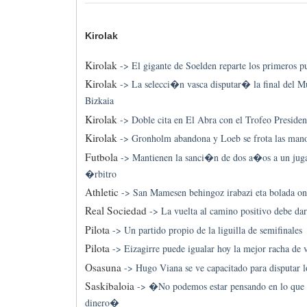
Kirolak
Kirolak
->
El gigante de Soelden reparte los primeros 
Kirolak
->
La selecci�n vasca disputar� la final del Mu
Bizkaia
Kirolak
->
Doble cita en El Abra con el Trofeo Preside
Kirolak
->
Gronholm abandona y Loeb se frota las man
Futbola
->
Mantienen la sanci�n de dos a�os a un jug
�rbitro
Athletic
->
San Mamesen behingoz irabazi eta bolada on
Real Sociedad
->
La vuelta al camino positivo debe dar
Pilota
->
Un partido propio de la liguilla de semifinales
Pilota
->
Eizagirre puede igualar hoy la mejor racha de 
Osasuna
->
Hugo Viana se ve capacitado para disputar 
Saskibaloia
->
�No podemos estar pensando en lo q
dinero�