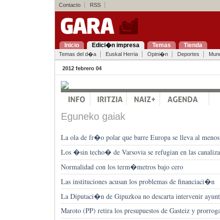
Contacto
RSS
Inicio
Edici�n impresa
Temas
Tienda
Temas del d�a
Euskal Herria
Opini�n
Deportes
Mun
2012 febrero 04
Eguneko gaiak
La ola de fr�o polar que barre Europa se lleva al menos
Los �sin techo� de Varsovia se refugian en las canaliza
Normalidad con los term�metros bajo cero
Las instituciones acusan los problemas de financiaci�n
La Diputaci�n de Gipuzkoa no descarta intervenir ayun
Maroto (PP) retira los presupuestos de Gasteiz y prorrog