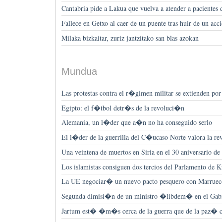
Cantabria pide a Lakua que vuelva a atender a pacientes 
Fallece en Getxo al caer de un puente tras huir de un acc
Milaka bizkaitar, zuriz jantzitako san blas azokan
Mundua
Las protestas contra el r�gimen militar se extienden por
Egipto: el f�tbol detr�s de la revoluci�n
Alemania, un l�der que a�n no ha conseguido serlo
El l�der de la guerrilla del C�ucaso Norte valora la rev
Una veintena de muertos en Siria en el 30 aniversario d
Los islamistas consiguen dos tercios del Parlamento de 
La UE negociar� un nuevo pacto pesquero con Marruec
Segunda dimisi�n de un ministro �libdem� en el Gab
Jartum est� �m�s cerca de la guerra que de la paz� 