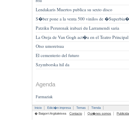
roll
Lendakaris Muertos publica su sexto disco
S�ber pone a la venta 500 vinilos de �Superbia
Patziku Perurenak irabazi du Larramendi saria
La Oreja de Van Gogh act�a en el Teatro Principal
Otso umoretsua
El cementerio del futuro
Szymborska hil da
Agenda
Farmaziak
Inicio
Edici�n impresa
Temas
Tienda
� Baigorri Argitaletxea
Contacto
Qui�nes somos
Publicid