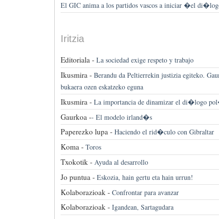
El GIC anima a los partidos vascos a iniciar �el di�l
Iritzia
Editoriala -
La sociedad exige respeto y trabajo
Ikusmira -
Berandu da Peltierrekin justizia egiteko. Gau
bukaera ozen eskatzeko eguna
Ikusmira -
La importancia de dinamizar el di�logo po
Gaurkoa -
-
El modelo irland�s
Paperezko lupa -
Haciendo el rid�culo con Gibraltar
Koma -
Toros
Txokotik -
Ayuda al desarrollo
Jo puntua -
Eskozia, hain gertu eta hain urrun!
Kolaborazioak -
Confrontar para avanzar
Kolaborazioak -
Igandean, Sartagudara