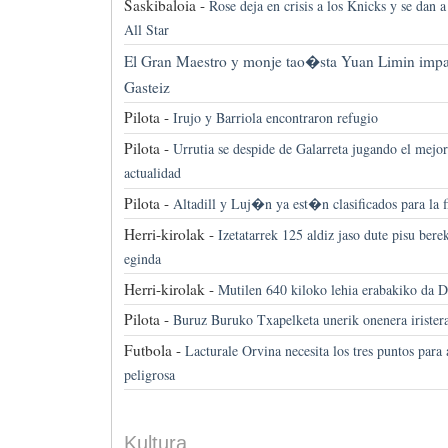
Saskibaloia -
Rose deja en crisis a los Knicks y se dan a
All Star
El Gran Maestro y monje tao�sta Yuan Limin impar
Gasteiz
Pilota -
Irujo y Barriola encontraron refugio
Pilota -
Urrutia se despide de Galarreta jugando el mejor 
actualidad
Pilota -
Altadill y Luj�n ya est�n clasificados para la f
Herri-kirolak -
Izetatarrek 125 aldiz jaso dute pisu ber
eginda
Herri-kirolak -
Mutilen 640 kiloko lehia erabakiko da 
Pilota -
Buruz Buruko Txapelketa unerik onenera irister
Futbola -
Lacturale Orvina necesita los tres puntos para 
peligrosa
Kultura