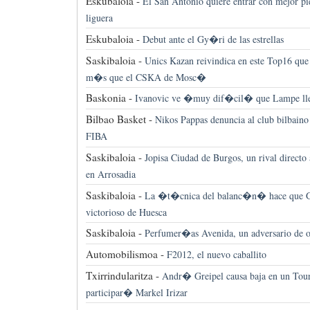
Eskubaloia -
El San Antonio quiere entrar con mejor pi
liguera
Eskubaloia -
Debut ante el Gy�ri de las estrellas
Saskibaloia -
Unics Kazan reivindica en este Top16 que 
m�s que el CSKA de Mosc�
Baskonia -
Ivanovic ve �muy dif�cil� que Lampe lle
Bilbao Basket -
Nikos Pappas denuncia al club bilbaino 
FIBA
Saskibaloia -
Jopisa Ciudad de Burgos, un rival directo 
en Arrosadia
Saskibaloia -
La �t�cnica del balanc�n� hace que G
victorioso de Huesca
Saskibaloia -
Perfumer�as Avenida, un adversario de ot
Automobilismoa -
F2012, el nuevo caballito
Txirrindularitza -
Andr� Greipel causa baja en un Tour
participar� Markel Irizar