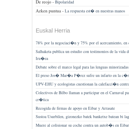
De reojo -
Bipolaridad
Azken puntua -
La respuesta est� en nuestras manos
Euskal Herria
78% por la negociaci�n y 75% por el acercamiento, en
Salhaketa publica un estudio con testimonios de la vida d
Iru�ea
Debate sobre el marco legal para las lenguas minorizadas
El preso Jos� Mar�a P�rez sufre un infarto en la c�r
UPV-EHU y ecologistas cuestionan la calefacci�n centra
Colectivos de Bilbo llaman a participar en el Carnaval pa
cr�tica
Recogida de firmas de apoyo en Eibar y Arrasate
Sustoa Usurbilen, gizonezko batek banketxe batean bi lag
Muere al colisionar su coche contra un autob�s en Eibar