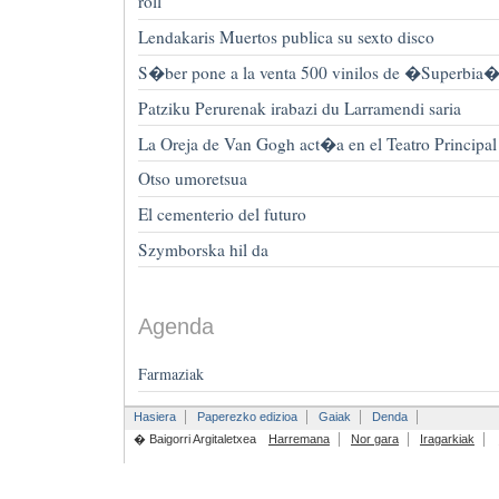
roll
Lendakaris Muertos publica su sexto disco
S�ber pone a la venta 500 vinilos de �Superbia
Patziku Perurenak irabazi du Larramendi saria
La Oreja de Van Gogh act�a en el Teatro Principal
Otso umoretsua
El cementerio del futuro
Szymborska hil da
Agenda
Farmaziak
Hasiera
Paperezko edizioa
Gaiak
Denda
� Baigorri Argitaletxea
Harremana
Nor gara
Iragarkiak