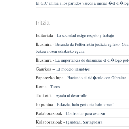
El GIC anima a los partidos vascos a iniciar �el di�l
Iritzia
Editoriala -
La sociedad exige respeto y trabajo
Ikusmira -
Berandu da Peltierrekin justizia egiteko. Gau
bukaera ozen eskatzeko eguna
Ikusmira -
La importancia de dinamizar el di�logo po
Gaurkoa -
-
El modelo irland�s
Paperezko lupa -
Haciendo el rid�culo con Gibraltar
Koma -
Toros
Txokotik -
Ayuda al desarrollo
Jo puntua -
Eskozia, hain gertu eta hain urrun!
Kolaborazioak -
Confrontar para avanzar
Kolaborazioak -
Igandean, Sartagudara