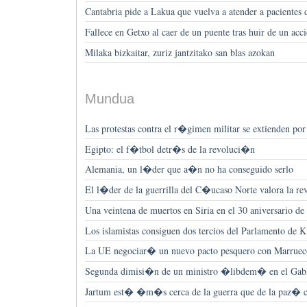
Cantabria pide a Lakua que vuelva a atender a pacientes 
Fallece en Getxo al caer de un puente tras huir de un acc
Milaka bizkaitar, zuriz jantzitako san blas azokan
Mundua
Las protestas contra el r�gimen militar se extienden por
Egipto: el f�tbol detr�s de la revoluci�n
Alemania, un l�der que a�n no ha conseguido serlo
El l�der de la guerrilla del C�ucaso Norte valora la rev
Una veintena de muertos en Siria en el 30 aniversario d
Los islamistas consiguen dos tercios del Parlamento de 
La UE negociar� un nuevo pacto pesquero con Marruec
Segunda dimisi�n de un ministro �libdem� en el Gab
Jartum est� �m�s cerca de la guerra que de la paz� 