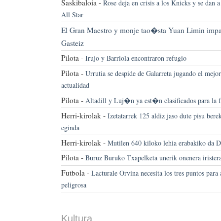
Saskibaloia -
Rose deja en crisis a los Knicks y se dan a
All Star
El Gran Maestro y monje tao�sta Yuan Limin impar
Gasteiz
Pilota -
Irujo y Barriola encontraron refugio
Pilota -
Urrutia se despide de Galarreta jugando el mejor 
actualidad
Pilota -
Altadill y Luj�n ya est�n clasificados para la f
Herri-kirolak -
Izetatarrek 125 aldiz jaso dute pisu ber
eginda
Herri-kirolak -
Mutilen 640 kiloko lehia erabakiko da 
Pilota -
Buruz Buruko Txapelketa unerik onenera irister
Futbola -
Lacturale Orvina necesita los tres puntos para 
peligrosa
Kultura