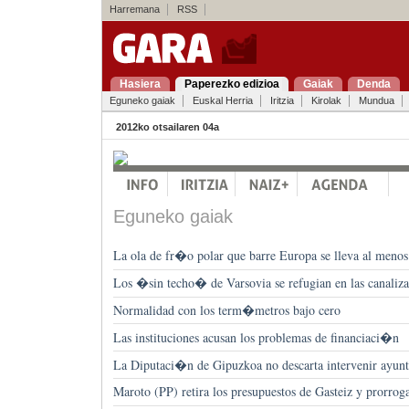
Harremana
RSS
Hasiera
Paperezko edizioa
Gaiak
Denda
Eguneko gaiak
Euskal Herria
Iritzia
Kirolak
Mundua
2012ko otsailaren 04a
Eguneko gaiak
La ola de fr�o polar que barre Europa se lleva al menos
Los �sin techo� de Varsovia se refugian en las canaliza
Normalidad con los term�metros bajo cero
Las instituciones acusan los problemas de financiaci�n
La Diputaci�n de Gipuzkoa no descarta intervenir ayun
Maroto (PP) retira los presupuestos de Gasteiz y prorrog