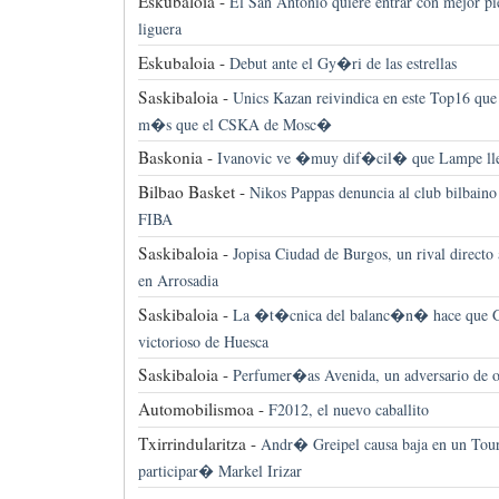
Eskubaloia -
El San Antonio quiere entrar con mejor pi
liguera
Eskubaloia -
Debut ante el Gy�ri de las estrellas
Saskibaloia -
Unics Kazan reivindica en este Top16 que 
m�s que el CSKA de Mosc�
Baskonia -
Ivanovic ve �muy dif�cil� que Lampe lle
Bilbao Basket -
Nikos Pappas denuncia al club bilbaino 
FIBA
Saskibaloia -
Jopisa Ciudad de Burgos, un rival directo 
en Arrosadia
Saskibaloia -
La �t�cnica del balanc�n� hace que G
victorioso de Huesca
Saskibaloia -
Perfumer�as Avenida, un adversario de ot
Automobilismoa -
F2012, el nuevo caballito
Txirrindularitza -
Andr� Greipel causa baja en un Tour
participar� Markel Irizar