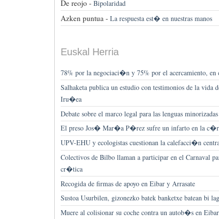
De reojo -
Bipolaridad
Azken puntua -
La respuesta est� en nuestras manos
Euskal Herria
78% por la negociaci�n y 75% por el acercamiento, en
Salhaketa publica un estudio con testimonios de la vida d
Iru�ea
Debate sobre el marco legal para las lenguas minorizadas
El preso Jos� Mar�a P�rez sufre un infarto en la c�r
UPV-EHU y ecologistas cuestionan la calefacci�n centra
Colectivos de Bilbo llaman a participar en el Carnaval pa
cr�tica
Recogida de firmas de apoyo en Eibar y Arrasate
Sustoa Usurbilen, gizonezko batek banketxe batean bi lag
Muere al colisionar su coche contra un autob�s en Eibar