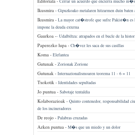
Editoriala -
Cerrar un acuerdo que encierra mucho m�s
Ikusmira -
Gipuzkoako metalaren hitzarmen duin baten 
Ikusmira -
La mayor cat�strofe que sufre Pakist�n es 
impone la deuda externa
Gaurkoa -
-
Udalbiltza: atrapados en el bucle de la histor
Paperezko lupa -
Ch�vez les saca de sus casillas
Koma -
Elefantea
Gutunak -
Zorionak Zorione
Gutunak -
Internazionalismoaren teorema 11 - 6 = 11
Txokotik -
Identidades sepultadas
Jo puntua -
Sabotaje tentaldia
Kolaborazioak -
Quinto contenedor, responsabilidad c
de los incineradores
De reojo -
Palabras cruzadas
Azken puntua -
M�s que un miedo y un dolor