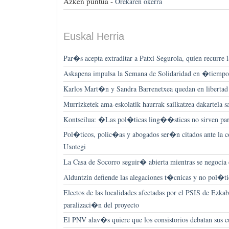
Azken puntua -
Orekaren okerra
Euskal Herria
Par�s acepta extraditar a Patxi Segurola, quien recurre l
Askapena impulsa la Semana de Solidaridad en �tiempo
Karlos Mart�n y Sandra Barrenetxea quedan en libertad
Murrizketek ama-eskolatik haurrak sailkatzea dakartela sa
Kontseilua: �Las pol�ticas ling��sticas no sirven p
Pol�ticos, polic�as y abogados ser�n citados ante la 
Uxotegi
La Casa de Socorro seguir� abierta mientras se negocia
Alduntzin defiende las alegaciones t�cnicas y no pol�tic
Electos de las localidades afectadas por el PSIS de Ezkaba
paralizaci�n del proyecto
El PNV alav�s quiere que los consistorios debatan sus c