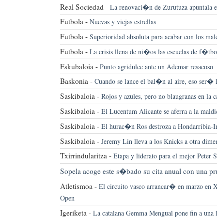
Real Sociedad -
La renovaci�n de Zurutuza apuntala e
Futbola -
Nuevas y viejas estrellas
Futbola -
Superioridad absoluta para acabar con los male
Futbola -
La crisis llena de ni�os las escuelas de f�tbo
Eskubaloia -
Punto agridulce ante un Ademar resacoso
Baskonia -
Cuando se lance el bal�n al aire, eso ser�
Saskibaloia -
Rojos y azules, pero no blaugranas en la 
Saskibaloia -
El Lucentum Alicante se aferra a la mald
Saskibaloia -
El hurac�n Ros destroza a Hondarribia-I
Saskibaloia -
Jeremy Lin lleva a los Knicks a otra dim
Txirrindularitza -
Etapa y liderato para el mejor Peter 
Sopela acoge este s�bado su cita anual con una pru
Atletismoa -
El circuito vasco arrancar� en marzo en 
Open
Igeriketa -
La catalana Gemma Mengual pone fin a una la