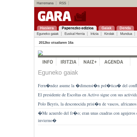
Harremana
RSS
Hasiera
Paperezko edizioa
Gaiak
Denda
Eguneko gaiak
Euskal Herria
Iritzia
Kirolak
Mundua
2012ko otsailaren 16a
Eguneko gaiak
Fern�ndez asume la �dimensi�n pol�tica� del confl
El presidente de Escoltas en Activo sigue con sus activ
Polo Beyris, la desconocida prisi�n de vascos, africano
�Me acuerdo del fr�o; eran unas cuadras con agujeros e
invierno�