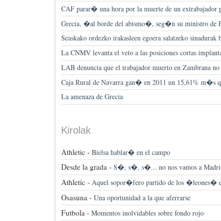
CAF parar� una hora por la muerte de un extrabajador p
Grecia, �al borde del abismo�, seg�n su ministro de 
Seaskako ordezko irakasleen egoera salatzeko sinadurak 
La CNMV levanta el veto a las posiciones cortas implan
LAB denuncia que el trabajador muerto en Zambrana no e
Caja Rural de Navarra gan� en 2011 un 15,61% m�s qu
La amenaza de Grecia
Kirolak
Athletic -
Bielsa hablar� en el campo
Desde la grada -
S�, s�, s�... no nos vamos a Madri
Athletic -
Aquel sopor�fero partido de los �leones�
Osasuna -
Una oportunidad a la que aferrarse
Futbola -
Momentos inolvidables sobre fondo rojo