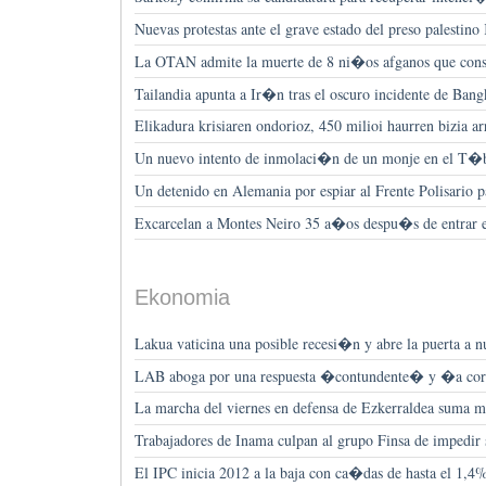
Nuevas protestas ante el grave estado del preso palestin
La OTAN admite la muerte de 8 ni�os afganos que c
Tailandia apunta a Ir�n tras el oscuro incidente de Ban
Elikadura krisiaren ondorioz, 450 milioi haurren bizia ar
Un nuevo intento de inmolaci�n de un monje en el T�
Un detenido en Alemania por espiar al Frente Polisario 
Excarcelan a Montes Neiro 35 a�os despu�s de entrar 
Ekonomia
Lakua vaticina una posible recesi�n y abre la puerta a n
LAB aboga por una respuesta �contundente� y �a co
La marcha del viernes en defensa de Ezkerraldea suma 
Trabajadores de Inama culpan al grupo Finsa de impedir
El IPC inicia 2012 a la baja con ca�das de hasta el 1,4