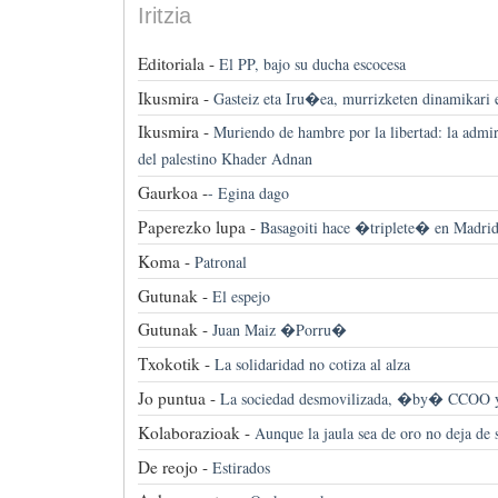
Iritzia
Editoriala -
El PP, bajo su ducha escocesa
Ikusmira -
Gasteiz eta Iru�ea, murrizketen dinamikari e
Ikusmira -
Muriendo de hambre por la libertad: la admir
del palestino Khader Adnan
Gaurkoa -
-
Egina dago
Paperezko lupa -
Basagoiti hace �triplete� en Madri
Koma -
Patronal
Gutunak -
El espejo
Gutunak -
Juan Maiz �Porru�
Txokotik -
La solidaridad no cotiza al alza
Jo puntua -
La sociedad desmovilizada, �by� CCOO
Kolaborazioak -
Aunque la jaula sea de oro no deja de 
De reojo -
Estirados