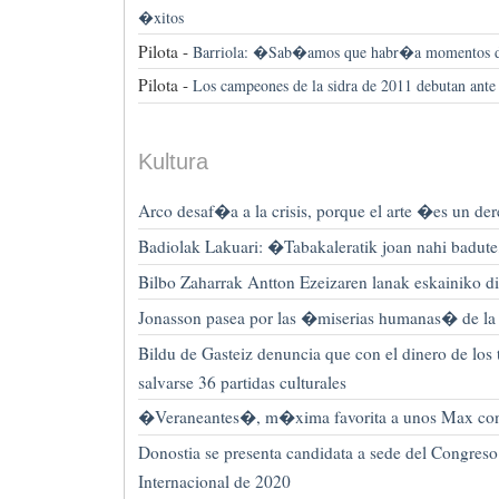
�xitos
Pilota -
Barriola: �Sab�amos que habr�a momentos 
Pilota -
Los campeones de la sidra de 2011 debutan ante
Kultura
Arco desaf�a a la crisis, porque el arte �es un de
Badiolak Lakuari: �Tabakaleratik joan nahi badute
Bilbo Zaharrak Antton Ezeizaren lanak eskainiko di
Jonasson pasea por las �miserias humanas� de la
Bildu de Gasteiz denuncia que con el dinero de lo
salvarse 36 partidas culturales
�Veraneantes�, m�xima favorita a unos Max con
Donostia se presenta candidata a sede del Congre
Internacional de 2020