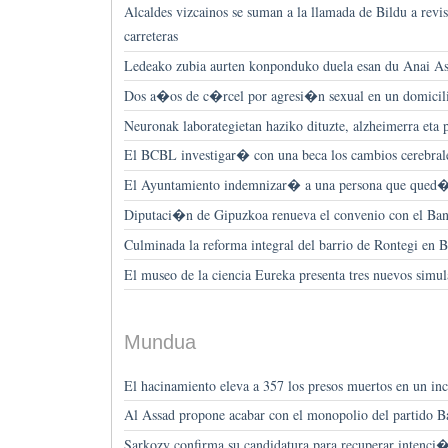
Alcaldes vizcainos se suman a la llamada de Bildu a revis
carreteras
Ledeako zubia aurten konponduko duela esan du Anai As
Dos a�os de c�rcel por agresi�n sexual en un domicili
Neuronak laborategietan haziko dituzte, alzheimerra eta 
El BCBL investigar� con una beca los cambios cerebrales
El Ayuntamiento indemnizar� a una persona que qued�
Diputaci�n de Gipuzkoa renueva el convenio con el Ba
Culminada la reforma integral del barrio de Rontegi en 
El museo de la ciencia Eureka presenta tres nuevos simu
Mundua
El hacinamiento eleva a 357 los presos muertos en un in
Al Assad propone acabar con el monopolio del partido B
Sarkozy confirma su candidatura para recuperar intenci