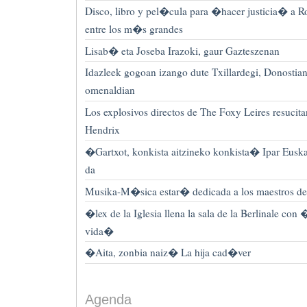
Disco, libro y pel�cula para �hacer justicia� a Ro
entre los m�s grandes
Lisab� eta Joseba Irazoki, gaur Gazteszenan
Idazleek gogoan izango dute Txillardegi, Donostia
omenaldian
Los explosivos directos de The Foxy Leires resuci
Hendrix
�Gartxot, konkista aitzineko konkista� Ipar Euska
da
Musika-M�sica estar� dedicada a los maestros d
�lex de la Iglesia llena la sala de la Berlinale con
vida�
�Aita, zonbia naiz� La hija cad�ver
Agenda