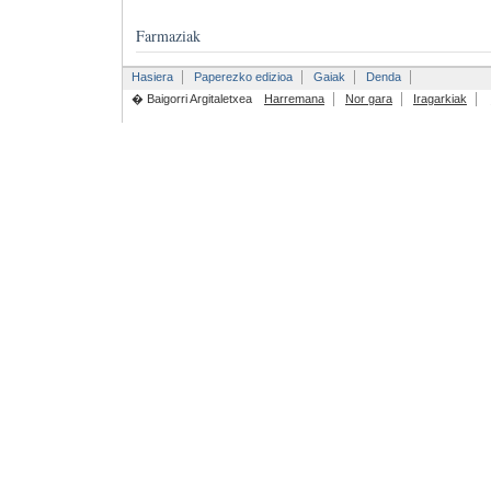
Farmaziak
Hasiera
Paperezko edizioa
Gaiak
Denda
� Baigorri Argitaletxea
Harremana
Nor gara
Iragarkiak