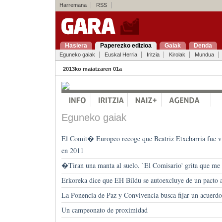
Harremana
RSS
Hasiera
Paperezko edizioa
Gaiak
Denda
Eguneko gaiak
Euskal Herria
Iritzia
Kirolak
Mundua
2013ko maiatzaren 01a
Eguneko gaiak
El Comit� Europeo recoge que Beatriz Etxebarria fue vi
en 2011
�Tiran una manta al suelo. `El Comisario' grita que me 
Erkoreka dice que EH Bildu se autoexcluye de un pacto a
La Ponencia de Paz y Convivencia busca fijar un acuerd
Un campeonato de proximidad