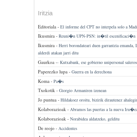
Iritzia
Editoriala -
El informe del CPT no interpela solo a Mad
Ikusmira -
Reuni�n UPN-PSN: in�til escenificaci�n
Ikusmira -
Herri borondateari duen garrantzia emanda, 
alderdi atakan jarri ditu
Gaurkoa -
-
Kutxabank, ese gobierno unipersonal salero
Paperezko lupa -
Guerra en la derechona
Koma -
Pa�s
Txokotik -
Giorgio Armaniren izenean
Jo puntua -
Hildakoez oroitu, bizirik dirautenez ahalegi
Kolaborazioak -
Abramos las puertas a la nueva Iru�e
Kolaborazioak -
Norabidea aldatzeko, gelditu
De reojo -
Accidentes