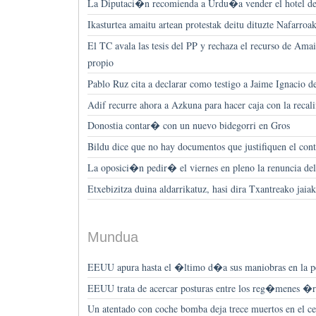
La Diputaci�n recomienda a Urdu�a vender el hotel de
Ikasturtea amaitu artean protestak deitu dituzte Nafarro
El TC avala las tesis del PP y rechaza el recurso de Ama
propio
Pablo Ruz cita a declarar como testigo a Jaime Ignacio d
Adif recurre ahora a Azkuna para hacer caja con la reca
Donostia contar� con un nuevo bidegorri en Gros
Bildu dice que no hay documentos que justifiquen el cont
La oposici�n pedir� el viernes en pleno la renuncia de
Etxebizitza duina aldarrikatuz, hasi dira Txantreako jaiak
Mundua
EEUU apura hasta el �ltimo d�a sus maniobras en la 
EEUU trata de acercar posturas entre los reg�menes �ra
Un atentado con coche bomba deja trece muertos en el c