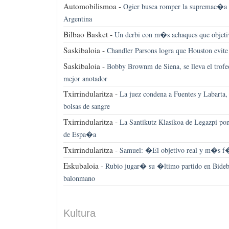
Automobilismoa -
Ogier busca romper la supremac�a 
Argentina
Bilbao Basket -
Un derbi con m�s achaques que objeti
Saskibaloia -
Chandler Parsons logra que Houston evit
Saskibaloia -
Bobby Brownm de Siena, se lleva el trof
mejor anotador
Txirrindularitza -
La juez condena a Fuentes y Labarta,
bolsas de sangre
Txirrindularitza -
La Santikutz Klasikoa de Legazpi pon
de Espa�a
Txirrindularitza -
Samuel: �El objetivo real y m�s f�
Eskubaloia -
Rubio jugar� su �ltimo partido en Bidebie
balonmano
Kultura