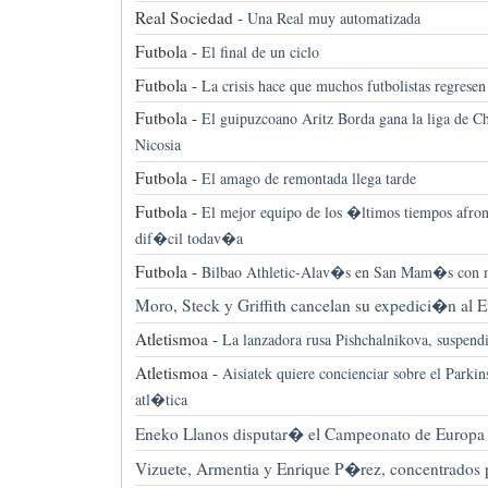
Real Sociedad -
Una Real muy automatizada
Futbola -
El final de un ciclo
Futbola -
La crisis hace que muchos futbolistas regresen
Futbola -
El guipuzcoano Aritz Borda gana la liga de C
Nicosia
Futbola -
El amago de remontada llega tarde
Futbola -
El mejor equipo de los �ltimos tiempos afro
dif�cil todav�a
Futbola -
Bilbao Athletic-Alav�s en San Mam�s con 
Moro, Steck y Griffith cancelan su expedici�n al Ev
Atletismoa -
La lanzadora rusa Pishchalnikova, suspend
Atletismoa -
Aisiatek quiere concienciar sobre el Park
atl�tica
Eneko Llanos disputar� el Campeonato de Europa d
Vizuete, Armentia y Enrique P�rez, concentrados 