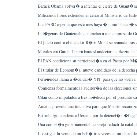
Barack Obama volver� a intentar el cierre de Guant�
Milicianos libios extienden el cerco al Ministerio de Justi
Las FARC esperan que este mes haya �humo blanco� so
Ind�genas de Guatemala denuncian a una empresa de Ga
El juicio contra el dictador R�os Montt se reanuda tras ci
Morales eta Garcia Linera hauteskundeetara aurkeztu ahal
El PAN condiciona su participaci�n en el Pacto por M
El titular de Econom�a, nuevo candidato de la derecha p
Fern�ndez llama a �cuidar� YPF para que no vuelva 
Comienza formalmente la auditor�a de las elecciones si
Citan como imputados a tres m�dicos por el presunto c
Amaiur presenta una iniciativa para que Madrid reconoz
Estrasburgo condena a Ucrania por la detenci�n �ileg
Una comisi�n gubernamental aconseja reducir la natalid
Investigan la venta de un beb� tres veces en un plazo d