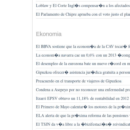
Loblaw y El Corte Ingl�s compensar�n a los afectados
El Parlamento de Chipre aprueba con el voto justo el pla
Ekonomia
El BBVA sostiene que la econom�a de la CAV tocar� f
La econom�a navarra cae un 0,6% con un 2013 �comp
El desempleo de la eurozona bate un nuevo r�cord en 
Gipuzkoa ofrecer� asistencia jur�dica gratuita a person
Preacuerdo en el transporte de viajeros de Gipuzkoa
Condena a Asepeyo por no reconocer una enfermedad pro
Itzarri EPSV obtuvo un 11,18% de rentabilidad en 2012
El Primero de Mayo calentar� los motores de la pr�xim
ELA alerta de que la pr�xima reforma de las pension
El TSJN da v�a libre a la �bizifestaci�n� reivindica