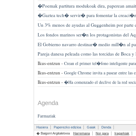
�Poemak partitura modukoak dira, paperean amait
�Gaztea tech� servir� para fomentar la creaci�n 
Un 3% menos de ayudas al Guggenheim por parte 
Los fondos marinos ser�n los protagonistas del A
El Gobierno navarro destinar� medio mill�n al pat
Pareja danesa peleada como las torcidas de Boca y 
Ikus-entzun -
Crean el primer tel�fono inteligente para
Ikus-entzun -
Google Chrome invita a pasear entre las es
Ikus-entzun -
�Ha comenzado el declive de la red soci
Agenda
Farmaziak
Hasiera
Paperezko edizioa
Gaiak
Denda
� Baigorri Argitaletxea
Harremana
Nor gara
Iragarkiak