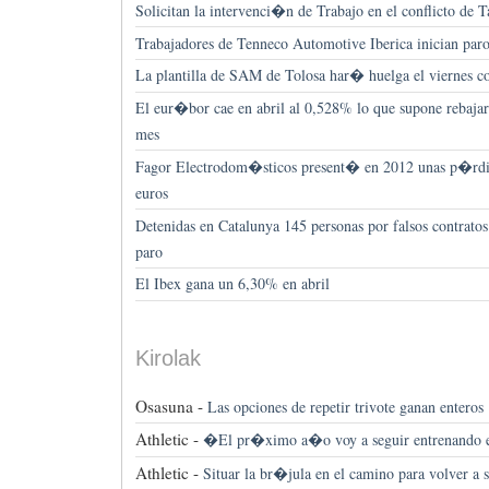
Solicitan la intervenci�n de Trabajo en el conflicto de T
Trabajadores de Tenneco Automotive Iberica inician paro
La plantilla de SAM de Tolosa har� huelga el viernes co
El eur�bor cae en abril al 0,528% lo que supone rebajar 
mes
Fagor Electrodom�sticos present� en 2012 unas p�rdid
euros
Detenidas en Catalunya 145 personas por falsos contratos 
paro
El Ibex gana un 6,30% en abril
Kirolak
Osasuna -
Las opciones de repetir trivote ganan enteros
Athletic -
�El pr�ximo a�o voy a seguir entrenando e
Athletic -
Situar la br�jula en el camino para volver 