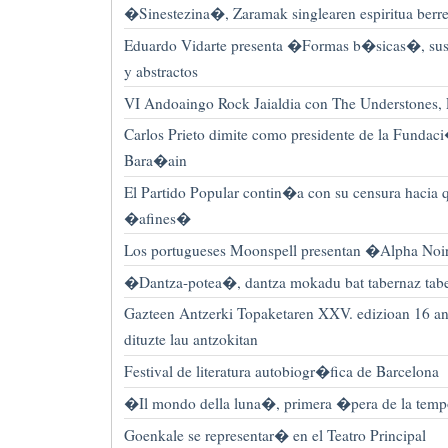
�Sinestezina�, Zaramak singlearen espiritua berre
Eduardo Vidarte presenta �Formas b�sicas�, sus 
y abstractos
VI Andoaingo Rock Jaialdia con The Understones,
Carlos Prieto dimite como presidente de la Fundac
Bara�ain
El Partido Popular contin�a con su censura hacia 
�afines�
Los portugueses Moonspell presentan �Alpha No
�Dantza-potea�, dantza mokadu bat tabernaz tabe
Gazteen Antzerki Topaketaren XXV. edizioan 16 ant
dituzte lau antzokitan
Festival de literatura autobiogr�fica de Barcelona
�Il mondo della luna�, primera �pera de la temp
Goenkale se representar� en el Teatro Principal