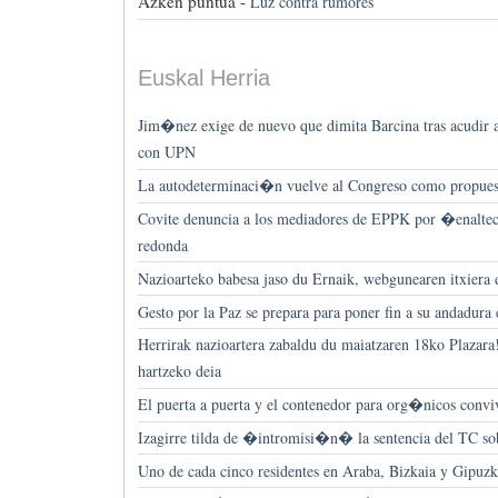
Azken puntua -
Luz contra rumores
Euskal Herria
Jim�nez exige de nuevo que dimita Barcina tras acudir 
con UPN
La autodeterminaci�n vuelve al Congreso como propuest
Covite denuncia a los mediadores de EPPK por �enalte
redonda
Nazioarteko babesa jaso du Ernaik, webgunearen itxiera 
Gesto por la Paz se prepara para poner fin a su andadura 
Herrirak nazioartera zabaldu du maiatzaren 18ko Plazara
hartzeko deia
El puerta a puerta y el contenedor para org�nicos conv
Izagirre tilda de �intromisi�n� la sentencia del TC so
Uno de cada cinco residentes en Araba, Bizkaia y Gipuz