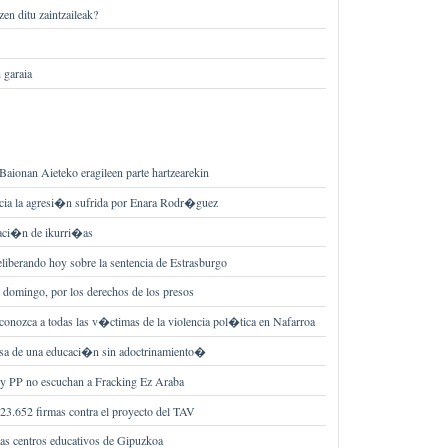
zen ditu zaintzaileak?
 garaia
aionan Aieteko eragileen parte hartzearekin
cia la agresi�n sufrida por Enara Rodr�guez
aci�n de ikurri�as
liberando hoy sobre la sentencia de Estrasburgo
domingo, por los derechos de los presos
conozca a todas las v�ctimas de la violencia pol�tica en Nafarroa
sa de una educaci�n sin adoctrinamiento�
y PP no escuchan a Fracking Ez Araba
23.652 firmas contra el proyecto del TAV
as centros educativos de Gipuzkoa