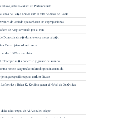
publikoa jartzeko eskatu du Parlamentuak
rellenos de Pe�a Lemoa ante la falta de datos de Lakua
 vecinos de Artieda que rechazan las expropiaciones
dero de Alegi arrollado por el tren
o de Donostia abrir� durante once meses al a�o
an Fausto jaien azken txanpan
e tiendas 100% sostenibles
 el telescopio m�s poderoso y grande del mundo
garuna hobeto ezagutzeko mikroskopioa instalatu du
 jomuga espezifikoagoak aurkitu dituzte
J. Lefkowitz y Brian K. Kobilka ganan el Nobel de Qu�mica
 aislar a las tropas de Al Assad en Alepo