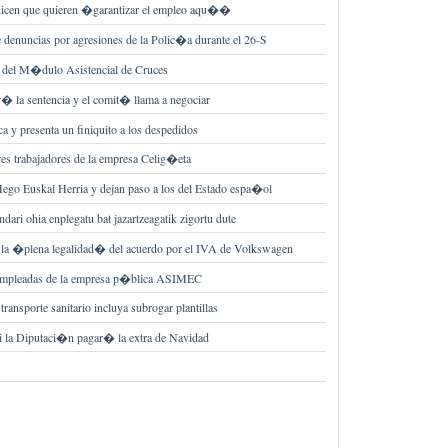
 dicen que quieren �garantizar el empleo aqu��
 denuncias por agresiones de la Polic�a durante el 26-S
re del M�dulo Asistencial de Cruces
� la sentencia y el comit� llama a negociar
rca y presenta un finiquito a los despedidos
es trabajadores de la empresa Celig�eta
ego Euskal Herria y dejan paso a los del Estado espa�ol
ari ohia enplegatu bat jazartzeagatik zigortu dute
 la �plena legalidad� del acuerdo por el IVA de Volkswagen
s empleadas de la empresa p�blica ASIMEC
ransporte sanitario incluya subrogar plantillas
si la Diputaci�n pagar� la extra de Navidad