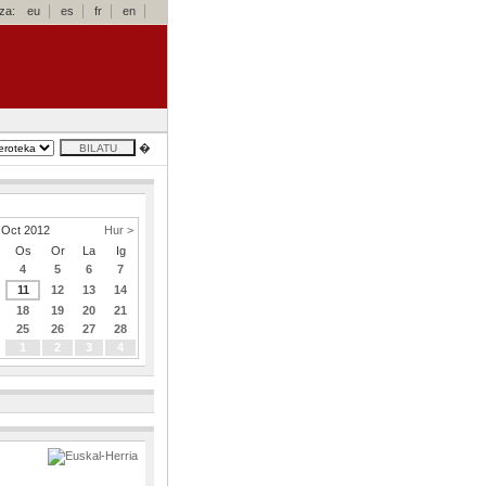
za:
eu
es
fr
en
�
Oct 2012
Hur >
Os
Or
La
Ig
4
5
6
7
11
12
13
14
18
19
20
21
25
26
27
28
1
2
3
4