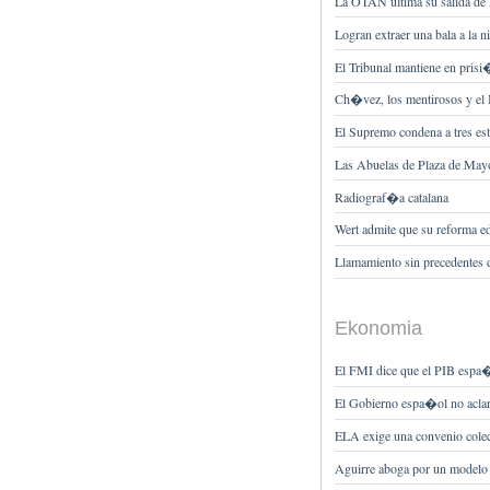
La OTAN ultima su salida de
Logran extraer una bala a la 
El Tribunal mantiene en prisi
Ch�vez, los mentirosos y el 
El Supremo condena a tres es
Las Abuelas de Plaza de Mayo
Radiograf�a catalana
Wert admite que su reforma 
Llamamiento sin precedentes 
Ekonomia
El FMI dice que el PIB espa�
El Gobierno espa�ol no aclar
ELA exige una convenio col
Aguirre aboga por un modelo fi