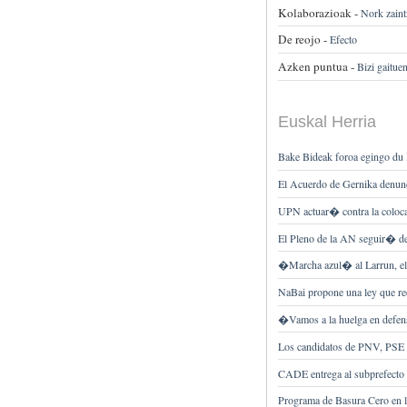
Kolaborazioak -
Nork zaint
De reojo -
Efecto
Azken puntua -
Bizi gaituen
Euskal Herria
Bake Bideak foroa egingo du B
El Acuerdo de Gernika denun
UPN actuar� contra la coloc
El Pleno de la AN seguir� de
�Marcha azul� al Larrun, el 
NaBai propone una ley que re
�Vamos a la huelga en defen
Los candidatos de PNV, PSE 
CADE entrega al subprefecto 
Programa de Basura Cero en l