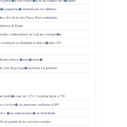
 Afganist�n con la presi�n de un colapso del r�gimen
ni�a paquistan� tiroteada por los talibanes
�n a dos de las tres Pussy Riot condenadas
Infierno de Dante
trechos colaboradores de Lula por corrupci�n
 restituyen su identidad al nieto n�mero 107
educativa busca �espa�olizar�
de Cruz Roja Espa�ola frente a la pobreza
ol podr�a caer un 3,2% y la prima llegar a 750
a si revisar� las pensiones conforme al IPC
ectivo �sin imposiciones� en Kutxabank
scal garante de los servicios sociales