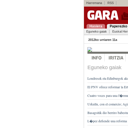
Harremana
RSS
Hasiera
Paperezko 
Eguneko gaiak
Euskal Her
2012ko urriaren 11a
Eguneko gaiak
Londresek eta Edinburgok akord
El PNV ofrece reformar la Ertz
Cuatro voces para una f�rmu
Urkullu, con el comercio; Agi
Basagoitik dio berriro babes
L�pez defiende una reforma