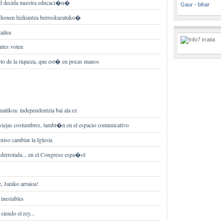
 decida nuestra educaci�n�
Gaur - bihar
 honen hizkuntza berreskuratuko�
ailea
ntes voten
sto de la riqueza, que est� en pocas manos
tikoa: independentzia bai ala ez
viejas costumbres, tambi�n en el espacio comunicativo
uiso cambiar la Iglesia
 derrotada... en el Congreso espa�ol
, Jainko arraioa!
inestables
siendo el rey...