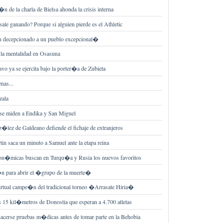
�n de la charla de Bielsa ahonda la crisis interna
e ganando? Porque si alguien pierde es el Athletic
decepcionado a un pueblo excepcional�
 la mentalidad en Osasuna
vo ya se ejercita bajo la porter�a de Zubieta
nas...
zala
 se miden a Endika y San Miguel
�lez de Galdeano defiende el fichaje de extranjeros
in saca un minuto a Samuel ante la etapa reina
on�micas buscan en Turqu�a y Rusia los nuevos favoritos
�n para abrir el �grupo de la muerte�
irtual campe�n del tradicional torneo �Arrasate Hiria�
s 15 kil�metros de Donostia que esperan a 4.700 atletas
cerse pruebas m�dicas antes de tomar parte en la Behobia