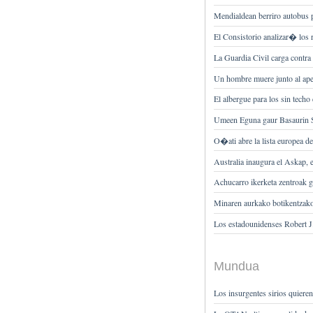
Mendialdean berriro autobus 
El Consistorio analizar� los 
La Guardia Civil carga contra
Un hombre muere junto al apea
El albergue para los sin tech
Umeen Eguna gaur Basaurin S
O�ati abre la lista europea d
Australia inaugura el Askap,
Achucarro ikerketa zentroak 
Minaren aurkako botikentzako
Los estadounidenses Robert 
Mundua
Los insurgentes sirios quieren