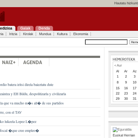
Hautatu hizkunt
edizioa
Gaiak
Denda
ria
Iritzia
Kirolak
Mundua
Kultura
Ekonomia
< Aur
Al
Ar
Az
1
2
3
8
9
10
io batera iritsi direla baieztatu dute
15
16
17
aintza y EH Bildu, despolitizarla y civilizarla
22
23
24
29
30
31
la que va mucho m�s all� de sus partidos
rre, con el TAV
tuko lukeela Lopez L�pez
 fiscal �que cree empleo�
Euskal Herrian