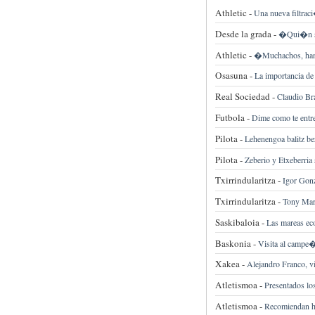
Athletic -
Una nueva filtraci
Desde la grada -
�Qui�n sal
Athletic -
�Muchachos, han 
Osasuna -
La importancia de
Real Sociedad -
Claudio Bra
Futbola -
Dime como te entre
Pilota -
Lehenengoa balitz be
Pilota -
Zeberio y Etxeberria
Txirrindularitza -
Igor Gonz
Txirrindularitza -
Tony Mart
Saskibaloia -
Las mareas ec
Baskonia -
Visita al campe
Xakea -
Alejandro Franco, v
Atletismoa -
Presentados lo
Atletismoa -
Recomiendan ha