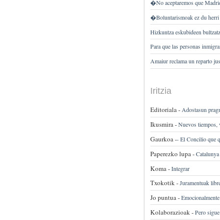
�No aceptaremos que Madrid
�Boluntarismoak ez du herri
Hizkuntza eskubideen bultzatz
Para que las personas inmigra
Amaiur reclama un reparto ju
Iritzia
Editoriala -
Adostasun pragma
Ikusmira -
Nuevos tiempos, 
Gaurkoa -
-
El Concilio que q
Paperezko lupa -
Catalunya
Koma -
Integrar
Txokotik -
Juramentuak libre
Jo puntua -
Emocionalmente 
Kolaborazioak -
Pero sigue 