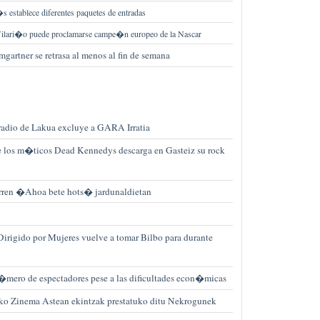
 establece diferentes paquetes de entradas
ilari�o puede proclamarse campe�n europeo de la Nascar
mgartner se retrasa al menos al fin de semana
e radio de Lakua excluye a GARA Irratia
de los m�ticos Dead Kennedys descarga en Gasteiz su rock
garren �Ahoa bete hots� jardunaldietan
irigido por Mujeres vuelve a tomar Bilbo para durante
�mero de espectadores pese a las dificultades econ�micas
zko Zinema Astean ekintzak prestatuko ditu Nekrogunek