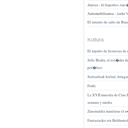
Alaves -
El Deportivo Alav�s
Automobilismoa -
Ander V
El intento de salto de Bau
Kultura
El reparto de licencias d
Jello Biafra, el exl�der 
pol�tico
Sortzaileak hizlari, hiru
Forki
La XVII muestra de Cine D
semana y media
Zinemaldia mantiene el n
Fantasiazko eta Beldurre