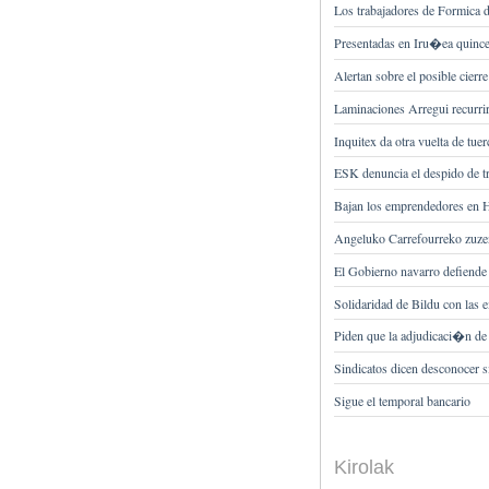
Los trabajadores de Formica
Presentadas en Iru�ea quince
Alertan sobre el posible cier
Laminaciones Arregui recurrir
Inquitex da otra vuelta de tue
ESK denuncia el despido de tr
Bajan los emprendedores en H
Angeluko Carrefourreko zuzend
El Gobierno navarro defiende
Solidaridad de Bildu con la
Piden que la adjudicaci�n de t
Sindicatos dicen desconocer 
Sigue el temporal bancario
Kirolak